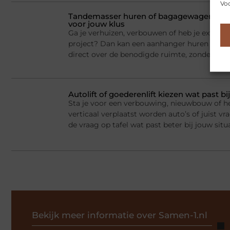
Voo
Tandemasser huren of bagagewagen huren
voor jouw klus
Ga je verhuizen, verbouwen of heb je extra la
project? Dan kan een aanhanger huren een sl
direct over de benodigde ruimte, zonder dat j
Autolift of goederenlift kiezen wat past 
Sta je voor een verbouwing, nieuwbouw of he
verticaal verplaatst worden auto’s of juist v
de vraag op tafel wat past beter bij jouw situ
Bekijk meer informatie over Samen-1.nl