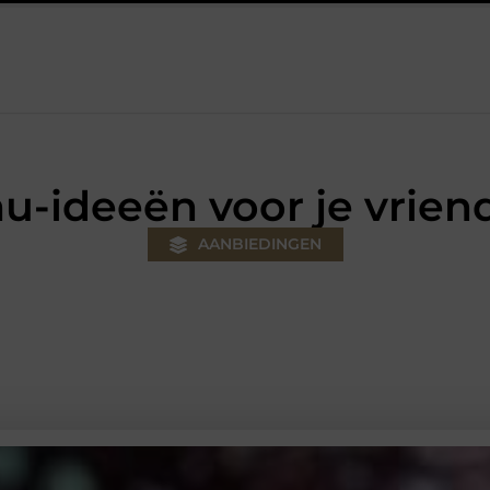
uw klus
Autolift of goederenlift kiezen wat past bij jouw gebou
u-ideeën voor je vriend
AANBIEDINGEN