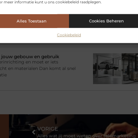
r meer informatie kunt u ons cookiebeleid raadplegen.
? Kies de juiste aanhanger
adruimte nodig voor een tijdelijk
Alles Toestaan
Cookies Beheren
imme oplossing zijn. Je beschikt
e zelf een
Cookiebeleid
bij jouw gebouw en gebruik
rinrichting en moet er iets
racht en materialen Dan komt al snel
atie
VORIGE
Alles wat jij moet weten over telemarketing