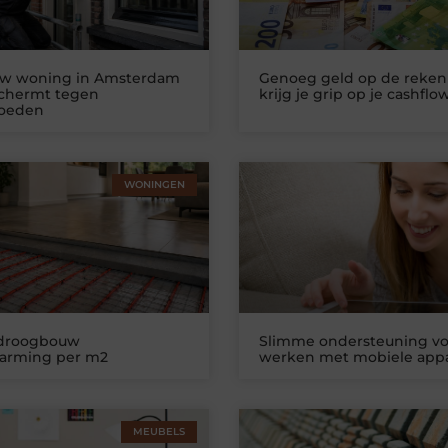
uw woning in Amsterdam
Genoeg geld op de reken
schermt tegen
krijg je grip op je cashflo
loeden
WONINGEN
 droogbouw
Slimme ondersteuning vo
warming per m2
werken met mobiele app
MEUBELS