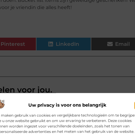
llen doen. Bucket list items zijn geweldige geschenken! W
oor je vriendin die alles heeft!
Pinterest
LinkedIn
Email
elen voor jou.
 zwevend tv meubel van eiken
Uw privacy is voor ons belangrijk
ratuur, kabels, afstandsbedieningen
l je juist in de woonkamer behoefte
 maken gebruik van cookies en vergelijkbare technologieën om te begrijp
 u onze website gebruikt en om uw ervaring te verbeteren. Deze cookies
 een slimme oplossing: het
nen worden ingezet voor verschillende doeleinden, zoals het tonen van
ersonaliseerde advertenties en het meten van het gebruik van de website.