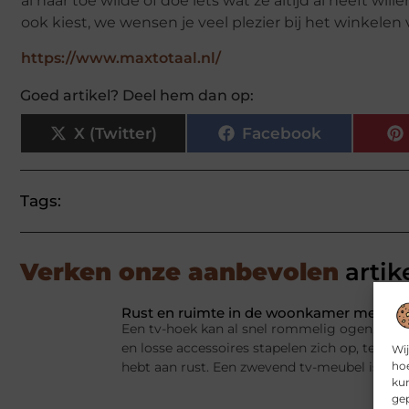
al naar toe wilde of doe iets wat ze altijd al heeft wi
ook kiest, we wensen je veel plezier bij het winkelen v
https://www.maxtotaal.nl/
Goed artikel? Deel hem dan op:
X (Twitter)
Facebook
Tags:
Verken onze aanbevolen
artik
Rust en ruimte in de woonkamer met een
Een tv-hoek kan al snel rommelig ogen. Appa
en losse accessoires stapelen zich op, terwij
Wij
hoe
hebt aan rust. Een zwevend tv-meubel is dan
kun
gep