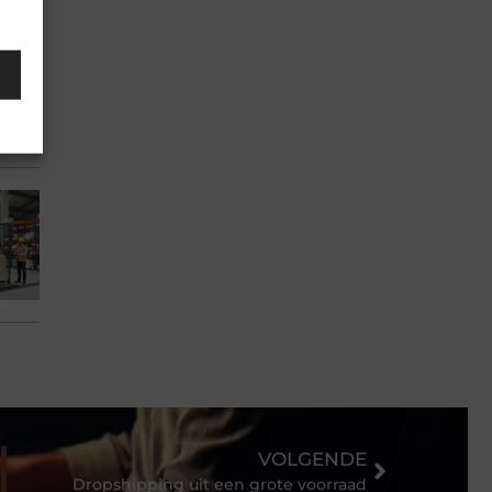
VOLGENDE
Dropshipping uit een grote voorraad