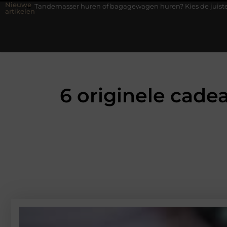
Nieuwe
ser huren of bagagewagen huren? Kies de juiste aanhanger voor jo
artikelen
6 originele cadea