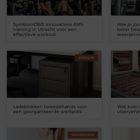
Symbiont360: Innovatieve EMS-
Hoe je jo
training in Utrecht voor een
beter be
effectieve workout
weersinv
ZAKELIJK
Ladeblokken tweedehands voor
Wat kost
een georganiseerde werkplek
vloerver
GEZONDHEID