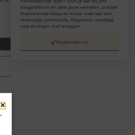
at je
nieuwsgierige lezer? Sluit je aan bij ons
blogplatform en deel jouw verhalen, ontdek
inspirerende blogs en bouw mee aan een
levendige community. Registreer vandaag
nog en begin met bloggen.
Registreer nu!
en