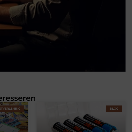
eresseren
STVERLENING
BLOG