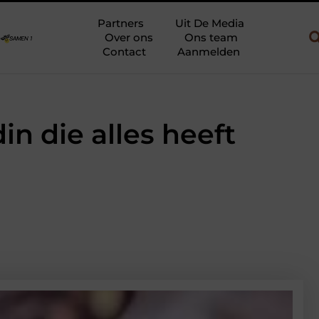
w en gebruik
Uw slaapkamer verbouwen tot rustoase met een gie
Partners
Uit De Media
Over ons
Ons team
Contact
Aanmelden
in die alles heeft