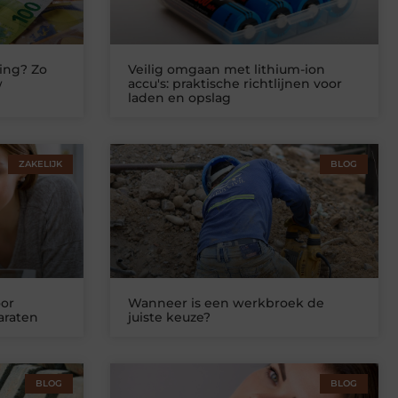
ing? Zo
Veilig omgaan met lithium-ion
w
accu's: praktische richtlijnen voor
laden en opslag
ZAKELIJK
BLOG
or
Wanneer is een werkbroek de
araten
juiste keuze?
BLOG
BLOG