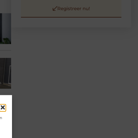
Registreer nu!
en