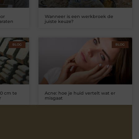
or
Wanneer is een werkbroek de
araten
juiste keuze?
BLOG
BLOG
0 cm te
Acne: hoe je huid vertelt wat er
r
misgaat