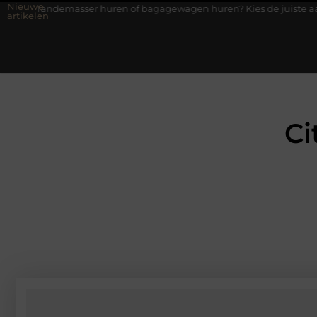
Nieuwe
asser huren of bagagewagen huren? Kies de juiste aanhanger voor
artikelen
Ci