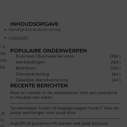
INHOUDSOPGAVE
Handigheid duikuitrusting
Interesse?
 is
POPULAIRE ONDERWERPEN
 de
Business / Business Services
(338 )
eze
Aanbiedingen
(163 )
die
Bedrijven
(126 )
Dienstverlening
(64 )
Zakelijke dienstverlening
(45 )
t
RECENTE BERICHTEN
Rust en ruimte in de woonkamer met een zwevend
tv meubel van eiken
Tandemasser huren of bagagewagen huren? Kies de
juiste aanhanger voor jouw klus
 je
s,
Autolift of goederenlift kiezen wat past bij jouw
200