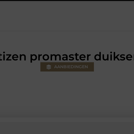
 jouw klus
Autolift of goederenlift kiezen wat past bij jouw ge
tizen promaster duikse
AANBIEDINGEN