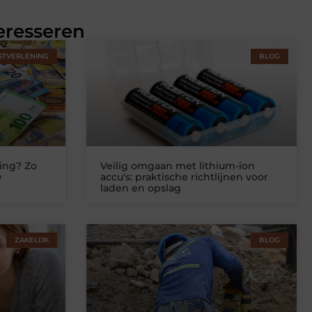
eresseren
STVERLENING
BLOG
ing? Zo
Veilig omgaan met lithium-ion
w
accu's: praktische richtlijnen voor
laden en opslag
ZAKELIJK
BLOG