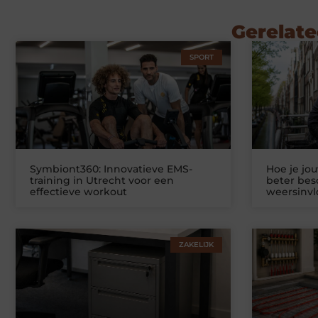
Gerelate
SPORT
Symbiont360: Innovatieve EMS-
Hoe je jo
training in Utrecht voor een
beter be
effectieve workout
weersinv
ZAKELIJK