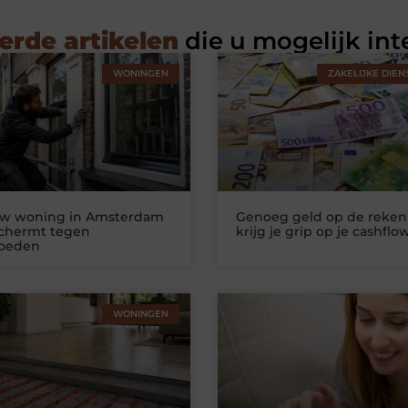
erde artikelen
die u mogelijk int
WONINGEN
ZAKELIJKE DIEN
uw woning in Amsterdam
Genoeg geld op de reken
schermt tegen
krijg je grip op je cashflo
loeden
WONINGEN