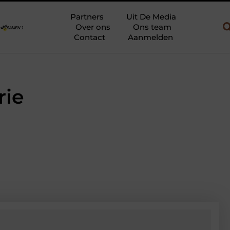
bouw en gebruik
Uw slaapkamer verbouwen tot rustoase met een g
Partners
Uit De Media
Over ons
Ons team
Contact
Aanmelden
rie