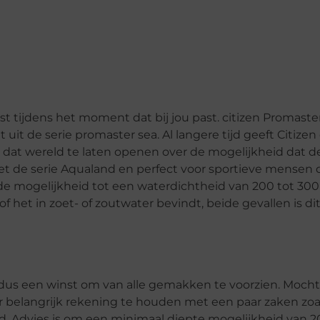
ast tijdens het moment dat bij jou past. citizen Promaster
t de serie promaster sea. Al langere tijd geeft Citizen
 dat wereld te laten openen over de mogelijkheid dat d
met de serie Aqualand en perfect voor sportieve mensen 
de mogelijkheid tot een waterdichtheid van 200 tot 300
het in zoet- of zoutwater bevindt, beide gevallen is di
r dus een winst om van alle gemakken te voorzien. Mocht
r belangrijk rekening te houden met een paar zaken zoal
d. Advies is om een minimaal diepte mogelijkheid van 