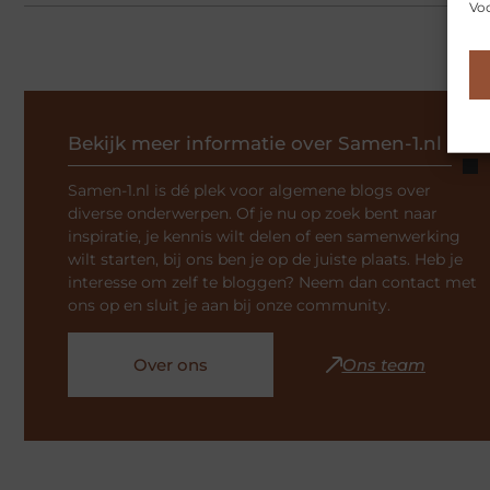
Voo
Bekijk meer informatie over Samen-1.nl
Samen-1.nl is dé plek voor algemene blogs over
diverse onderwerpen. Of je nu op zoek bent naar
inspiratie, je kennis wilt delen of een samenwerking
wilt starten, bij ons ben je op de juiste plaats. Heb je
interesse om zelf te bloggen? Neem dan contact met
ons op en sluit je aan bij onze community.
Over ons
Ons team