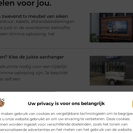
elen voor jou.
 zwevend tv meubel van eiken
ratuur, kabels, afstandsbedieningen
l je juist in de woonkamer behoefte
 een slimme oplossing: het
? Kies de juiste aanhanger
adruimte nodig voor een tijdelijk
imme oplossing zijn. Je beschikt
e zelf een
bij jouw gebouw en gebruik
Uw privacy is voor ons belangrijk
rinrichting en moet er iets
racht en materialen Dan komt al snel
 maken gebruik van cookies en vergelijkbare technologieën om te begrijp
 u onze website gebruikt en om uw ervaring te verbeteren. Deze cookies
atie
nen worden ingezet voor verschillende doeleinden, zoals het tonen van
ersonaliseerde advertenties en het meten van het gebruik van de website.