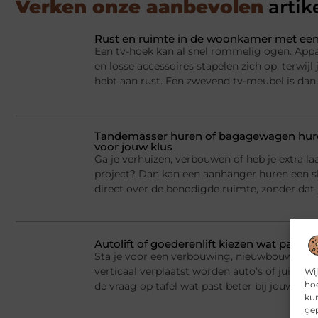
Verken onze aanbevolen
artik
Rust en ruimte in de woonkamer met een
Een tv-hoek kan al snel rommelig ogen. Appa
en losse accessoires stapelen zich op, terwij
hebt aan rust. Een zwevend tv-meubel is dan
Tandemasser huren of bagagewagen huren
voor jouw klus
Ga je verhuizen, verbouwen of heb je extra la
project? Dan kan een aanhanger huren een sl
direct over de benodigde ruimte, zonder dat j
Autolift of goederenlift kiezen wat past 
Sta je voor een verbouwing, nieuwbouw of he
verticaal verplaatst worden auto’s of juist v
Wij
hoe
de vraag op tafel wat past beter bij jouw situ
kun
gep