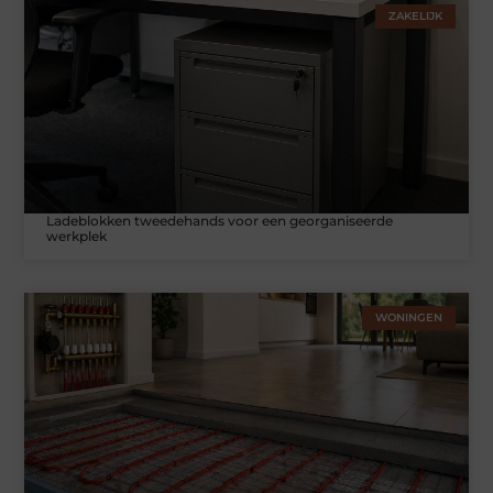
ZAKELIJK
Ladeblokken tweedehands voor een georganiseerde
werkplek
WONINGEN