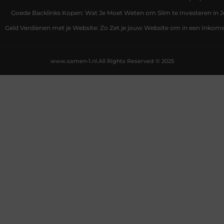
Goede Backlinks Kopen: Wat Je Moet Weten om Slim te Investeren in 
Geld Verdienen met je Website: Zo Zet je jouw Website om in een Inko
www.samen-1.nl.
All Rights Reserved © 2025