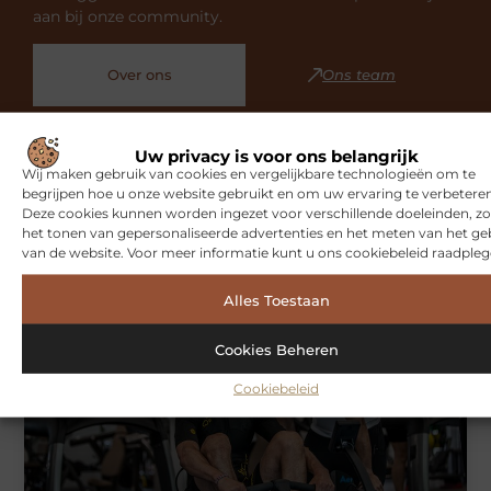
aan bij onze community.
Over ons
Ons team
Uw privacy is voor ons belangrijk
Wij maken gebruik van cookies en vergelijkbare technologieën om te
begrijpen hoe u onze website gebruikt en om uw ervaring te verbeteren
Deze cookies kunnen worden ingezet voor verschillende doeleinden, zo
Gerelateerde artikelen
die u
het tonen van gepersonaliseerde advertenties en het meten van het ge
mogelijk interesseren
van de website. Voor meer informatie kunt u ons cookiebeleid raadpleg
Alles Toestaan
SPORT
Cookies Beheren
Cookiebeleid