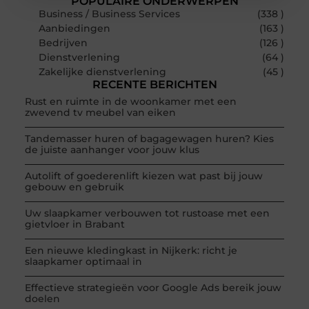
POPULAIRE ONDERWERPEN
Business / Business Services
(338 )
Aanbiedingen
(163 )
Bedrijven
(126 )
Dienstverlening
(64 )
Zakelijke dienstverlening
(45 )
RECENTE BERICHTEN
Rust en ruimte in de woonkamer met een
zwevend tv meubel van eiken
Tandemasser huren of bagagewagen huren? Kies
de juiste aanhanger voor jouw klus
Autolift of goederenlift kiezen wat past bij jouw
gebouw en gebruik
Uw slaapkamer verbouwen tot rustoase met een
gietvloer in Brabant
Een nieuwe kledingkast in Nijkerk: richt je
slaapkamer optimaal in
Effectieve strategieën voor Google Ads bereik jouw
doelen