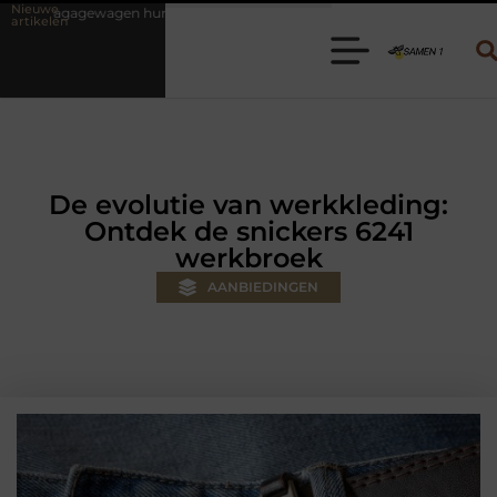
Nieuwe
en? Kies de juiste aanhanger voor jouw klus
Autolift of goederenlif
artikelen
De evolutie van werkkleding:
Ontdek de snickers 6241
werkbroek
AANBIEDINGEN