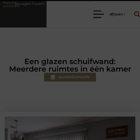
Nieuwe
n? Kies de juiste aanhanger voor jouw klus
Autolift of goederenlif
artikelen
Een glazen schuifwand:
Meerdere ruimtes in één kamer
AANBIEDINGEN