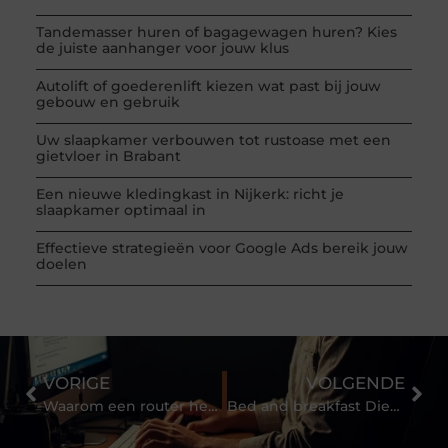
Tandemasser huren of bagagewagen huren? Kies
de juiste aanhanger voor jouw klus
Autolift of goederenlift kiezen wat past bij jouw
gebouw en gebruik
Uw slaapkamer verbouwen tot rustoase met een
gietvloer in Brabant
Een nieuwe kledingkast in Nijkerk: richt je
slaapkamer optimaal in
Effectieve strategieën voor Google Ads bereik jouw
doelen
VORIGE
VOLGENDE
Waarom een router hebben?
Bed and breakfast Diest, het perfecte uitje naar oude cultuur en tradities