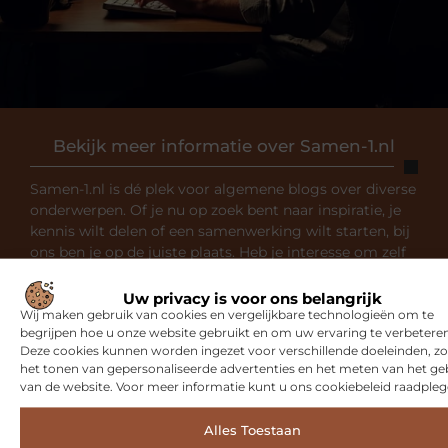
Bekijk meer informatie over Samen-1.nl
Samen-1.nl is dé plek voor algemene blogs over diverse
onderwerpen. Of je nu op zoek bent naar inspiratie, je
kennis wilt delen of een samenwerking wilt starten, bij
ons ben je op de juiste plaats. Heb je interesse om zelf
te bloggen? Neem dan contact met ons op en sluit je
aan bij onze community.
Uw privacy is voor ons belangrijk
Wij maken gebruik van cookies en vergelijkbare technologieën om te
begrijpen hoe u onze website gebruikt en om uw ervaring te verbeteren
Over ons
Ons team
Deze cookies kunnen worden ingezet voor verschillende doeleinden, zo
het tonen van gepersonaliseerde advertenties en het meten van het ge
van de website. Voor meer informatie kunt u ons cookiebeleid raadpleg
Alles Toestaan