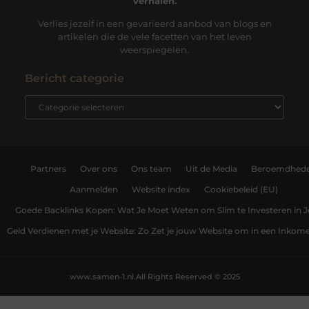
verhalen.
Verlies jezelf in een gevarieerd aanbod van blogs en
artikelen die de vele facetten van het leven
weerspiegelen.
Bericht categorie
Partners
Over ons
Ons team
Uit de Media
Beroemdhed
Aanmelden
Website index
Cookiebeleid (EU)
Goede Backlinks Kopen: Wat Je Moet Weten om Slim te Investeren in 
Geld Verdienen met je Website: Zo Zet je jouw Website om in een Inko
www.samen-1.nl.
All Rights Reserved © 2025