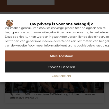
Uw privacy is voor ons belangrijk
Wij maken gebruik van cookies en vergelijkbare technologieën om te
Gerelateerde artikelen
die u
begrijpen hoe u onze website gebruikt en om uw ervaring te verbeteren
mogelijk interesseren
Deze cookies kunnen worden ingezet voor verschillende doeleinden, zo
het tonen van gepersonaliseerde advertenties en het meten van het ge
van de website. Voor meer informatie kunt u ons cookiebeleid raadpleg
SPORT
Alles Toestaan
Cookies Beheren
Cookiebeleid
Symbiont360: Innovatieve EMS-training in Utrecht voor een
effectieve workout