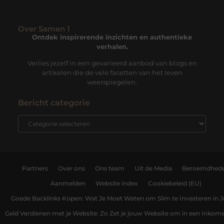
Over Samen 1
Ontdek inspirerende inzichten en authentieke
verhalen.
Verlies jezelf in een gevarieerd aanbod van blogs en
artikelen die de vele facetten van het leven
weerspiegelen.
Bericht categorie
Partners
Over ons
Ons team
Uit de Media
Beroemdhed
Aanmelden
Website index
Cookiebeleid (EU)
Goede Backlinks Kopen: Wat Je Moet Weten om Slim te Investeren in 
Geld Verdienen met je Website: Zo Zet je jouw Website om in een Inko