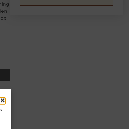
ning
len
 de
en