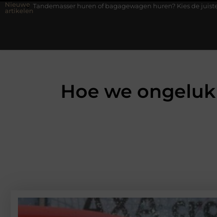
Nieuwe
r huren of bagagewagen huren? Kies de juiste aanhanger voor jou
artikelen
Hoe we ongeluk