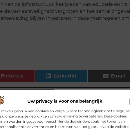
n van de infrastructuur, het bieden van educatie en trai
de verkeersveiligheid vergroten en het aantal ongeval
 samenleving blijven investeren in deze maatregelen om
Pinterest
LinkedIn
Email
Uw privacy is voor ons belangrijk
 maken gebruik van cookies en vergelijkbare technologieën om te begrijp
 u onze website gebruikt en om uw ervaring te verbeteren. Deze cookies
elen voor jou.
nen worden ingezet voor verschillende doeleinden, zoals het tonen van
ersonaliseerde advertenties en het meten van het gebruik van de website.