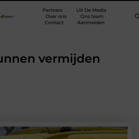
en gebruik
Uw slaapkamer verbouwen tot rustoase met een gietv
Partners
Uit De Media
Over ons
Ons team
Contact
Aanmelden
unnen vermijden