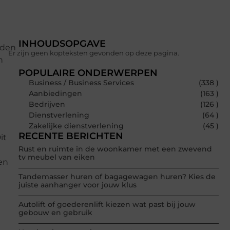
INHOUDSOPGAVE
nden
Er zijn geen kopteksten gevonden op deze pagina.
n
POPULAIRE ONDERWERPEN
Business / Business Services
(338 )
Aanbiedingen
(163 )
Bedrijven
(126 )
Dienstverlening
(64 )
Zakelijke dienstverlening
(45 )
RECENTE BERICHTEN
it
Rust en ruimte in de woonkamer met een zwevend
tv meubel van eiken
en
Tandemasser huren of bagagewagen huren? Kies de
juiste aanhanger voor jouw klus
Autolift of goederenlift kiezen wat past bij jouw
gebouw en gebruik