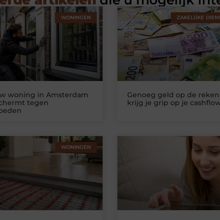
erde artikelen
die u mogelijk int
WONINGEN
ZAKELIJKE DIEN
uw woning in Amsterdam
Genoeg geld op de reken
schermt tegen
krijg je grip op je cashflo
loeden
WONINGEN