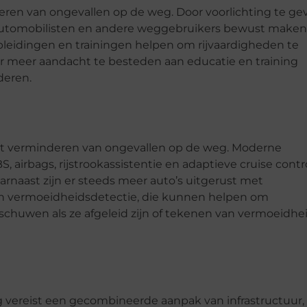
deren van ongevallen op de weg. Door voorlichting te ge
automobilisten en andere weggebruikers bewust maken
opleidingen en trainingen helpen om rijvaardigheden te
or meer aandacht te besteden aan educatie en training
deren.
 het verminderen van ongevallen op de weg. Moderne
 airbags, rijstrookassistentie en adaptieve cruise contro
naast zijn er steeds meer auto’s uitgerust met
n vermoeidheidsdetectie, die kunnen helpen om
chuwen als ze afgeleid zijn of tekenen van vermoeidhe
vereist een gecombineerde aanpak van infrastructuur,