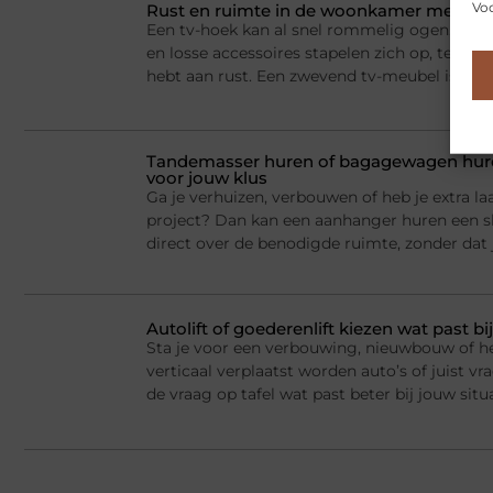
Voo
Rust en ruimte in de woonkamer met een
Een tv-hoek kan al snel rommelig ogen. Appa
en losse accessoires stapelen zich op, terwij
hebt aan rust. Een zwevend tv-meubel is dan
Tandemasser huren of bagagewagen huren
voor jouw klus
Ga je verhuizen, verbouwen of heb je extra la
project? Dan kan een aanhanger huren een sl
direct over de benodigde ruimte, zonder dat j
Autolift of goederenlift kiezen wat past 
Sta je voor een verbouwing, nieuwbouw of he
verticaal verplaatst worden auto’s of juist v
de vraag op tafel wat past beter bij jouw situ