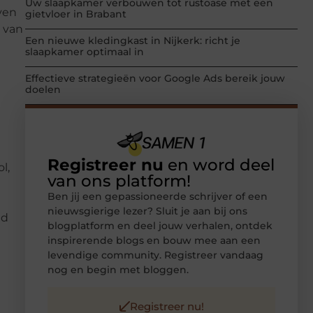
Uw slaapkamer verbouwen tot rustoase met een
ven
gietvloer in Brabant
 van
Een nieuwe kledingkast in Nijkerk: richt je
slaapkamer optimaal in
Effectieve strategieën voor Google Ads bereik jouw
doelen
Registreer nu
en word deel
l,
van ons platform!
Ben jij een gepassioneerde schrijver of een
nieuwsgierige lezer? Sluit je aan bij ons
id
blogplatform en deel jouw verhalen, ontdek
inspirerende blogs en bouw mee aan een
levendige community. Registreer vandaag
nog en begin met bloggen.
Registreer nu!