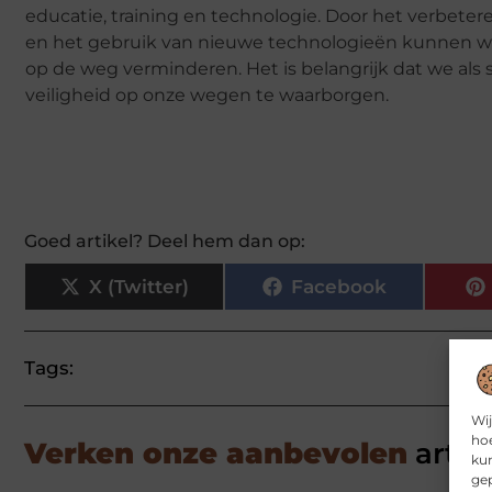
educatie, training en technologie. Door het verbetere
en het gebruik van nieuwe technologieën kunnen we 
op de weg verminderen. Het is belangrijk dat we als
veiligheid op onze wegen te waarborgen.
Goed artikel? Deel hem dan op:
X (Twitter)
Facebook
Tags:
Wij
hoe
Verken onze aanbevolen
artik
kun
gep