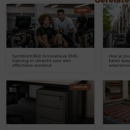
Gerelate
SPORT
Symbiont360: Innovatieve EMS-
Hoe je jo
training in Utrecht voor een
beter be
effectieve workout
weersinv
ZAKELIJK