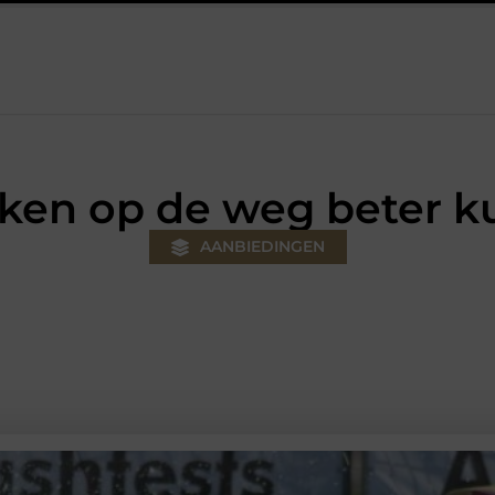
w klus
Autolift of goederenlift kiezen wat past bij jouw gebouw 
ken op de weg beter k
AANBIEDINGEN