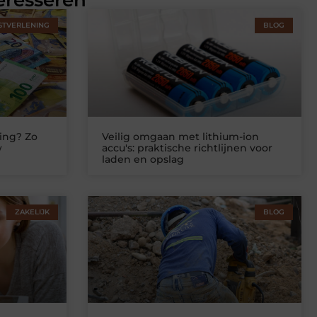
eresseren
STVERLENING
BLOG
ing? Zo
Veilig omgaan met lithium-ion
w
accu's: praktische richtlijnen voor
laden en opslag
ZAKELIJK
BLOG