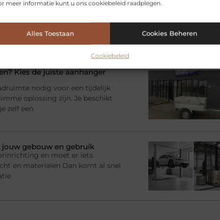
r meer informatie kunt u ons cookiebeleid raadplegen.
 zwevend tv meubel van eiken
ratuur, kabels, afstandsbedieningen
l je juist in de woonkamer behoefte
Alles Toestaan
Cookies Beheren
 een slimme oplossing: het
Cookiebeleid
? Kies de juiste aanhanger
adruimte nodig voor een tijdelijk
imme oplossing zijn. Je beschikt
e zelf een
bij jouw gebouw en gebruik
rinrichting en moet er iets
racht en materialen Dan komt al snel
atie