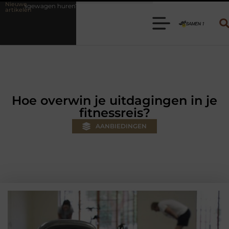
Nieuwe
 Kies de juiste aanhanger voor jouw klus
Autolift of goederenlift 
artikelen
Hoe overwin je uitdagingen in je
fitnessreis?
AANBIEDINGEN