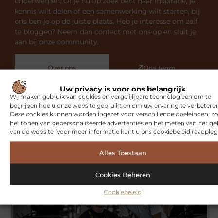
onderwerpen. Of je nu op zoek bent naar inspiratie, je
kennis wilt delen of een samenwerking wilt starten, bij
ons ben je op de juiste plaats. Heb je interesse om zelf
te bloggen? Neem dan contact met ons op en sluit je
aan bij onze community.
Over ons
Ons team
Uw privacy is voor ons belangrijk
Wij maken gebruik van cookies en vergelijkbare technologieën om te
begrijpen hoe u onze website gebruikt en om uw ervaring te verbeteren
Deze cookies kunnen worden ingezet voor verschillende doeleinden, zo
het tonen van gepersonaliseerde advertenties en het meten van het ge
Gerelateerde artikelen
die u
van de website. Voor meer informatie kunt u ons cookiebeleid raadpleg
mogelijk interesseren
Alles Toestaan
SPORT
Cookies Beheren
Cookiebeleid