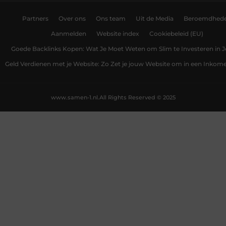
Partners
Over ons
Ons team
Uit de Media
Beroemdhed
Aanmelden
Website index
Cookiebeleid (EU)
Goede Backlinks Kopen: Wat Je Moet Weten om Slim te Investeren in 
Geld Verdienen met je Website: Zo Zet je jouw Website om in een Inko
www.samen-1.nl.
All Rights Reserved © 2025