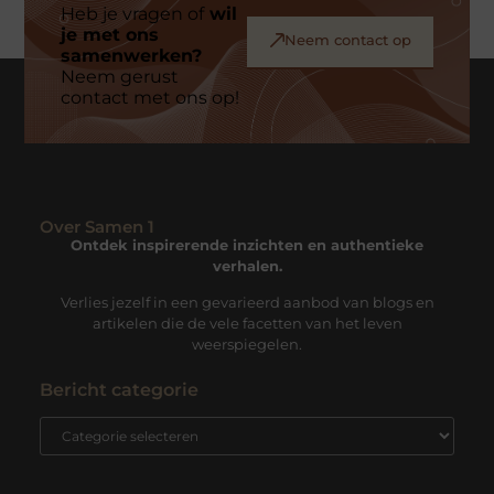
Heb je vragen of
wil
je met ons
Neem contact op
samenwerken?
Neem gerust
contact met ons op!
Over Samen 1
Ontdek inspirerende inzichten en authentieke
verhalen.
Verlies jezelf in een gevarieerd aanbod van blogs en
artikelen die de vele facetten van het leven
weerspiegelen.
Bericht categorie