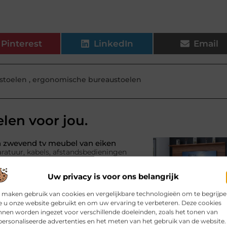
Pinterest
LinkedIn
Email
stoelen
,
ergonomische bureaustoelen
elen voor jou.
 zwevend tv meubel van eiken
ratuur, kabels, afstandsbedieningen
l je juist in de woonkamer behoefte
 een slimme oplossing: het
Uw privacy is voor ons belangrijk
 maken gebruik van cookies en vergelijkbare technologieën om te begrijp
 u onze website gebruikt en om uw ervaring te verbeteren. Deze cookies
? Kies de juiste aanhanger
nen worden ingezet voor verschillende doeleinden, zoals het tonen van
ersonaliseerde advertenties en het meten van het gebruik van de website.