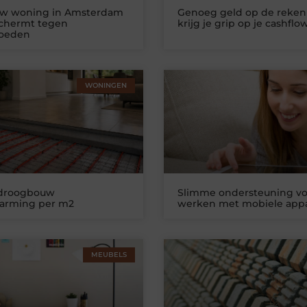
uw woning in Amsterdam
Genoeg geld op de reken
schermt tegen
krijg je grip op je cashflo
loeden
WONINGEN
 droogbouw
Slimme ondersteuning vo
warming per m2
werken met mobiele app
MEUBELS