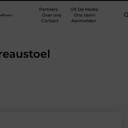
ouw en gebruik
Uw slaapkamer verbouwen tot rustoase met een gi
Partners
Uit De Media
Over ons
Ons team
Contact
Aanmelden
reaustoel