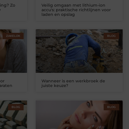
ing? Zo
Veilig omgaan met lithium-ion
w
accu's: praktische richtlijnen voor
laden en opslag
ZAKELIJK
BLOG
or
Wanneer is een werkbroek de
araten
juiste keuze?
BLOG
BLOG