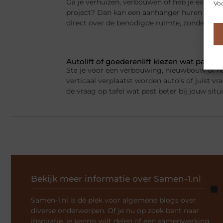
Ga je verhuizen, verbouwen of heb je extra la
Voo
project? Dan kan een aanhanger huren een sl
direct over de benodigde ruimte, zonder dat j
Autolift of goederenlift kiezen wat past 
Sta je voor een verbouwing, nieuwbouw of he
verticaal verplaatst worden auto’s of juist v
de vraag op tafel wat past beter bij jouw situ
Bekijk meer informatie over Samen-1.nl
Samen-1.nl is dé plek voor algemene blogs over
diverse onderwerpen. Of je nu op zoek bent naar
inspiratie, je kennis wilt delen of een samenwerking