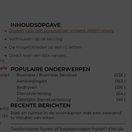
INHOUDSOPGAVE
Zoeken naar een bureaustoel volgens ARBO-regels
Vertrouwen op de keuring
De mogelijkheden op een rij zetten
Direct even een blik werpen
ht
ale
POPULAIRE ONDERWERPEN
elet
Business / Business Services
(338 )
Aanbiedingen
(163 )
Bedrijven
(126 )
Dienstverlening
(64 )
Zakelijke dienstverlening
(45 )
RECENTE BERICHTEN
erts
Rust en ruimte in de woonkamer met een zwevend
t de
tv meubel van eiken
n
Tandemasser huren of bagagewagen huren? Kies de