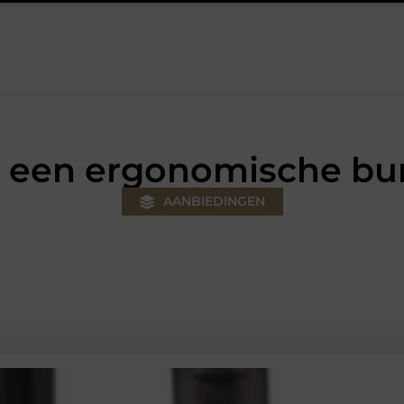
jouw klus
Autolift of goederenlift kiezen wat past bij jouw geb
r een ergonomische bu
AANBIEDINGEN