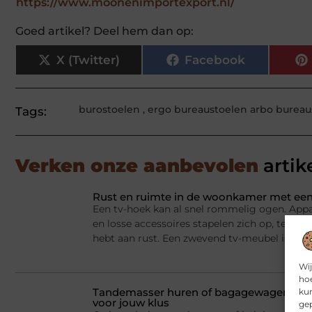
https://www.moonenimportexport.nl/
Goed artikel? Deel hem dan op:
X (Twitter)
Facebook
burostoelen
,
ergo bureaustoelen arbo bureau
Tags:
Verken onze aanbevolen
artik
Rust en ruimte in de woonkamer met een
Een tv-hoek kan al snel rommelig ogen. Appa
en losse accessoires stapelen zich op, terwij
hebt aan rust. Een zwevend tv-meubel is dan
Wij
hoe
Tandemasser huren of bagagewagen huren
kun
voor jouw klus
gep