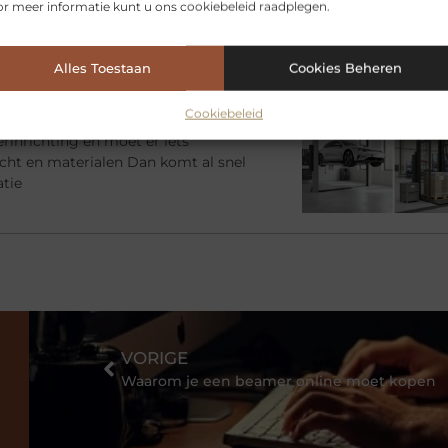
adruimte nodig voor een tijdelijk
r meer informatie kunt u ons cookiebeleid raadplegen.
imme oplossing zijn. Je beschikt
e zelf een
Alles Toestaan
Cookies Beheren
Cookiebeleid
bij jouw gebouw en gebruik
rinrichting en moet er iets
racht en materialen Dan komt al snel
atie
VORIGE
Waarom je een beamer online moet kopen