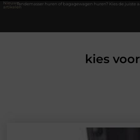
Nieuwe
sser huren of bagagewagen huren? Kies de juiste aanhanger voor 
artikelen
kies voo