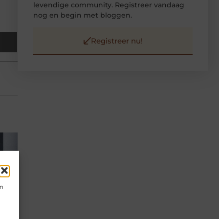
levendige community. Registreer vandaag
nog en begin met bloggen.
Registreer nu!
en