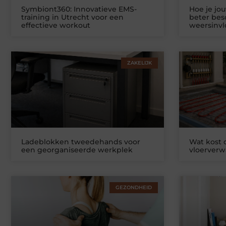
Symbiont360: Innovatieve EMS-
Hoe je jo
training in Utrecht voor een
beter be
effectieve workout
weersinv
ZAKELIJK
Ladeblokken tweedehands voor
Wat kost
een georganiseerde werkplek
vloerver
GEZONDHEID