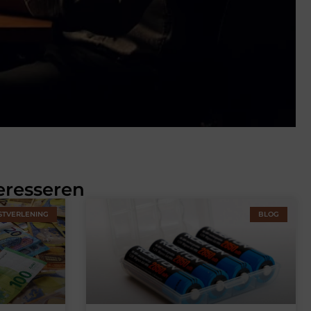
eresseren
STVERLENING
BLOG