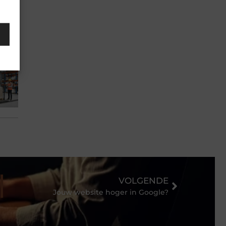
VOLGENDE
Jouw website hoger in Google?