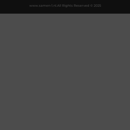
www.samen-1.nl.
All Rights Reserved © 2025