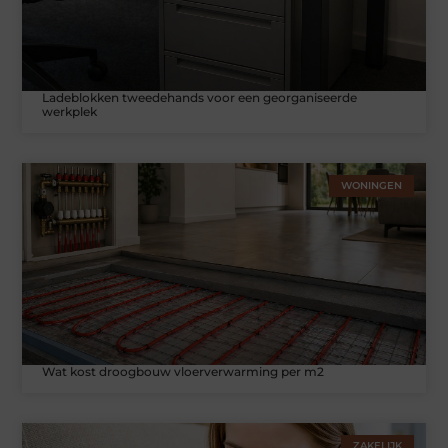
Ladeblokken tweedehands voor een georganiseerde
werkplek
WONINGEN
Wat kost droogbouw vloerverwarming per m2
ZAKELIJK