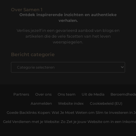
Over Samen 1
Ontdek inspirerende inzichten en authentieke
verhalen.
Verlies jezelf in een gevarieerd aanbod van blogs en
artikelen die de vele facetten van het leven
weerspiegelen.
Bericht categorie
Partners
Over ons
Ons team
Uit de Media
Beroemdhed
Aanmelden
Website index
Cookiebeleid (EU)
Goede Backlinks Kopen: Wat Je Moet Weten om Slim te Investeren in 
Geld Verdienen met je Website: Zo Zet je jouw Website om in een Inko