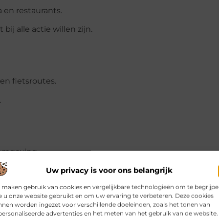
 en restaurants.
ij alle actie willen zijn.
n fietsroutes.
.
 omgeving.
Uw privacy is voor ons belangrijk
trendy sfeer houden.
 maken gebruik van cookies en vergelijkbare technologieën om te begrijp
 u onze website gebruikt en om uw ervaring te verbeteren. Deze cookies
nen worden ingezet voor verschillende doeleinden, zoals het tonen van
ersonaliseerde advertenties en het meten van het gebruik van de website.