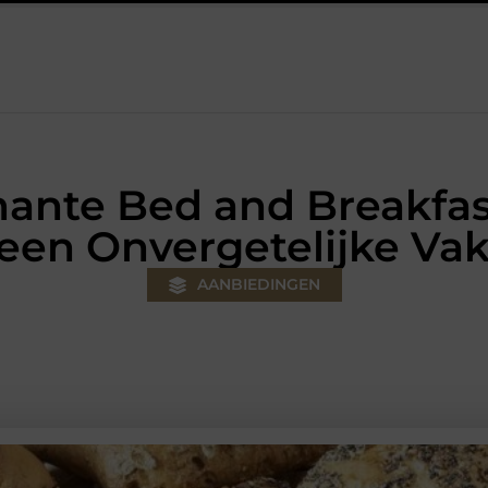
klus
Autolift of goederenlift kiezen wat past bij jouw gebouw en
ante Bed and Breakfas
een Onvergetelijke Va
AANBIEDINGEN