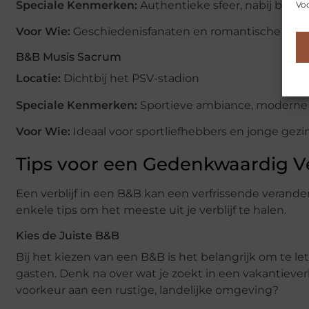
Speciale Kenmerken:
Authentieke sfeer, nabij bezi
Voo
Voor Wie:
Geschiedenisfanaten en romantische stelle
B&B Musis Sacrum
Locatie:
Dichtbij het PSV-stadion
Speciale Kenmerken:
Sportieve ambiance, moderne fa
Voor Wie:
Ideaal voor sportliefhebbers en jonge gezi
Tips voor een Gedenkwaardig Ve
Een verblijf in een B&B kan een verfrissende veranderi
enkele tips om het meeste uit je verblijf te halen.
Kies de Juiste B&B
Bij het kiezen van een B&B is het belangrijk om te le
gasten. Denk na over wat je zoekt in een vakantieverbli
voorkeur aan een rustige, landelijke omgeving?