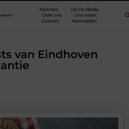
 gebruik
Uw slaapkamer verbouwen tot rustoase met een gietvlo
Partners
Uit De Media
Over ons
Ons team
Contact
Aanmelden
ts van Eindhoven
kantie