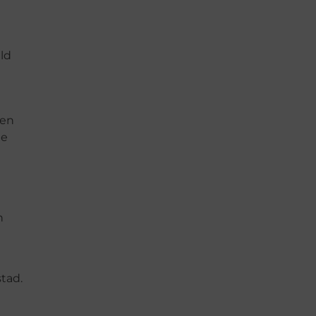
ld
een
je
n
tad.