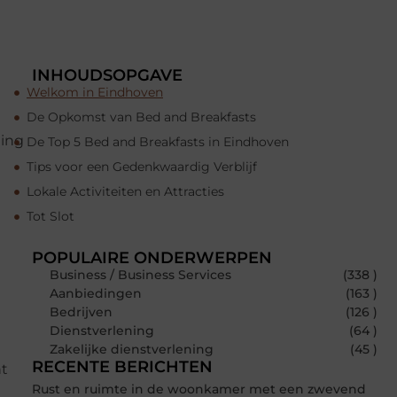
INHOUDSOPGAVE
Welkom in Eindhoven
De Opkomst van Bed and Breakfasts
ming
De Top 5 Bed and Breakfasts in Eindhoven
Tips voor een Gedenkwaardig Verblijf
e
Lokale Activiteiten en Attracties
Tot Slot
POPULAIRE ONDERWERPEN
Business / Business Services
(338 )
e
Aanbiedingen
(163 )
e
Bedrijven
(126 )
e
Dienstverlening
(64 )
Zakelijke dienstverlening
(45 )
RECENTE BERICHTEN
nt
Rust en ruimte in de woonkamer met een zwevend