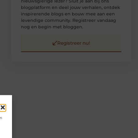
nieuwsgierige lezer? Sluit je aan bij ons
blogplatform en deel jouw verhalen, ontdek
inspirerende blogs en bouw mee aan een
levendige community. Registreer vandaag
nog en begin met bloggen.
Registreer nu!
en