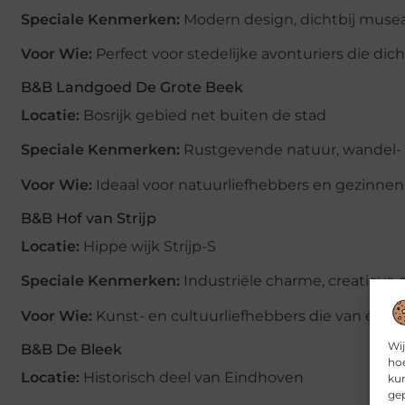
Speciale Kenmerken:
Modern design, dichtbij musea
Voor Wie:
Perfect voor stedelijke avonturiers die dicht b
B&B Landgoed De Grote Beek
Locatie:
Bosrijk gebied net buiten de stad
Speciale Kenmerken:
Rustgevende natuur, wandel- e
Voor Wie:
Ideaal voor natuurliefhebbers en gezinnen
B&B Hof van Strijp
Locatie:
Hippe wijk Strijp-S
Speciale Kenmerken:
Industriële charme, creatieve
Voor Wie:
Kunst- en cultuurliefhebbers die van een 
Wij
B&B De Bleek
hoe
Locatie:
Historisch deel van Eindhoven
kun
gep