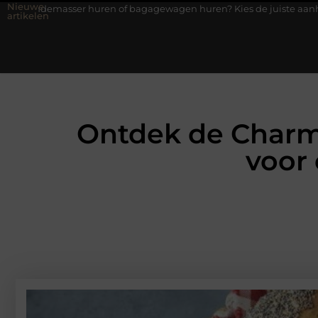
Nieuwe
huren of bagagewagen huren? Kies de juiste aanhanger voor jouw 
artikelen
Ontdek de Charm
voor 