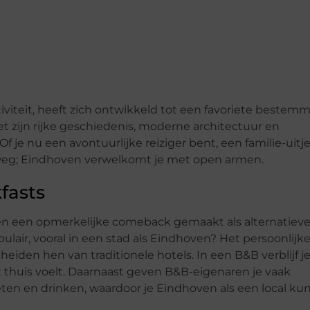
tiviteit, heeft zich ontwikkeld tot een favoriete bestem
et zijn rijke geschiedenis, moderne architectuur en
f je nu een avontuurlijke reiziger bent, een familie-uitj
weg; Eindhoven verwelkomt je met open armen.
fasts
en een opmerkelijke comeback gemaakt als alternatiev
ir, vooral in een stad als Eindhoven? Het persoonlijk
heiden hen van traditionele hotels. In een B&B verblijf j
ct thuis voelt. Daarnaast geven B&B-eigenaren je vaak
ten en drinken, waardoor je Eindhoven als een local ku