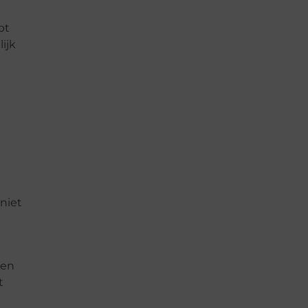
bt
ijk
niet
een
t