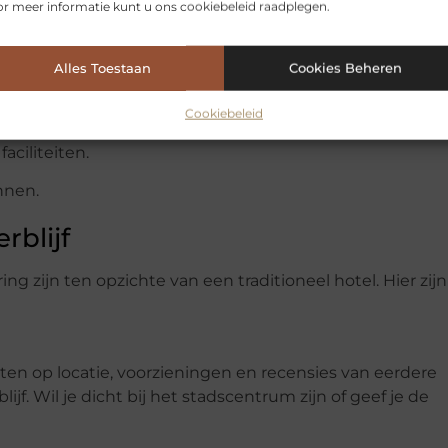
enswaardigheden.
r meer informatie kunt u ons cookiebeleid raadplegen.
tjes.
Alles Toestaan
Cookies Beheren
Cookiebeleid
ciliteiten.
nnen.
rblijf
ng zijn ten opzichte van een traditioneel hotel. Hier zijn
tten op locatie, voorzieningen en recensies van eerdere
jf. Wil je dicht bij het stadscentrum zijn of geef je de