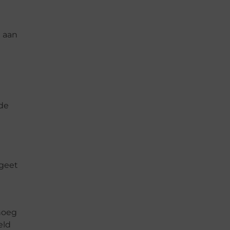
t aan
 de
rgeet
enoeg
eld