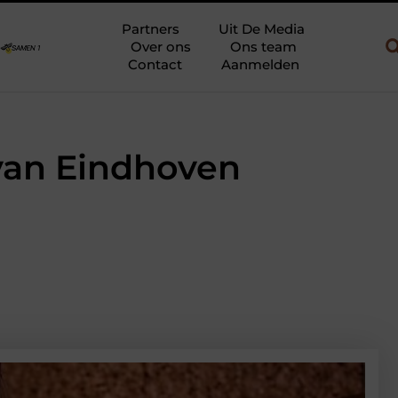
 en gebruik
Uw slaapkamer verbouwen tot rustoase met een giet
Partners
Uit De Media
Over ons
Ons team
Contact
Aanmelden
van Eindhoven