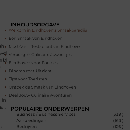
INHOUDSOPGAVE
Welkom in Eindhoven’s Smaakparadijs
Een Smaak van Eindhoven
gh-
Must-Visit Restaurants in Eindhoven
owel
Verborgen Culinaire Juweeltjes
rbij
Eindhoven voor Foodies
e
Dineren met Uitzicht
Tips voor Toeristen
Ontdek de Smaak van Eindhoven
Deel Jouw Culinaire Avonturen
 in
al.
POPULAIRE ONDERWERPEN
Business / Business Services
(338 )
Aanbiedingen
(163 )
n
Bedrijven
(126 )