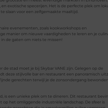
de grootste en meest levendige markten in Eindhoven.
, en exotische specerijen. Het is de perfecte plek om lok
 te slaan voor een zelfgemaakte maaltijd.
ulinaire evenementen, zoals kookworkshops en
ge manier om nieuwe vaardigheden te leren en je culin
in de gaten om niets te missen!
de stad moet je bij Skybar VANE zijn. Gelegen op de
t deze stijlvolle bar en restaurant een panoramisch uitz
rfijnde gerechten terwijl je de zonsondergang bewondert
ed, is een unieke plek om te dineren. Dit restaurant bevi
ht op het omliggende industriële landschap. De sfeer is
ende gerechten die je smaakpapillen zullen verrassen.