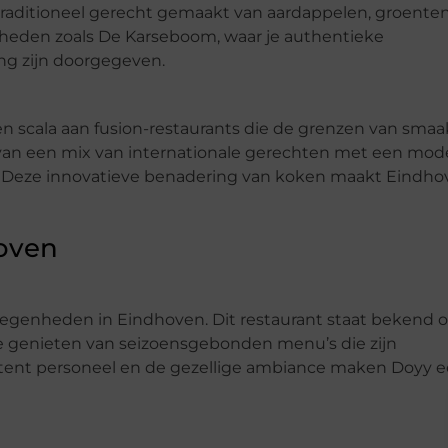
traditioneel gerecht gemaakt van aardappelen, groenten
nheden zoals De Karseboom, waar je authentieke
ng zijn doorgegeven.
n scala aan fusion-restaurants die de grenzen van smaa
n van een mix van internationale gerechten met een mod
gn. Deze innovatieve benadering van koken maakt Eindh
hoven
legenheden in Eindhoven. Dit restaurant staat bekend
 je genieten van seizoensgebonden menu’s die zijn
ttent personeel en de gezellige ambiance maken Doyy 