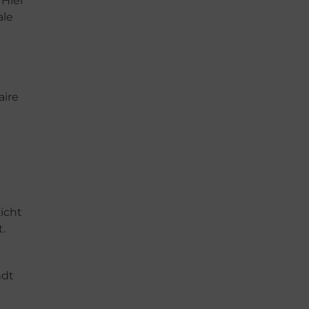
 Hier
ale
aire
icht
.
ndt