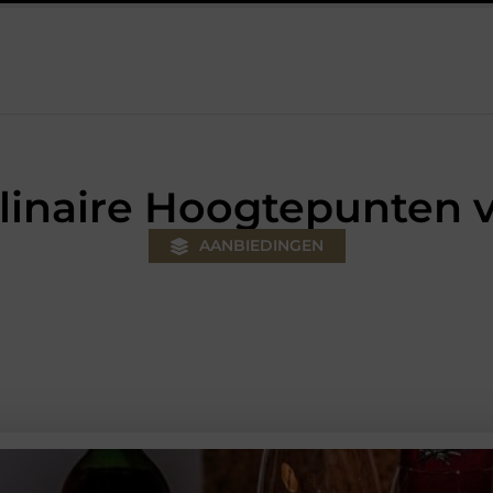
uw klus
Autolift of goederenlift kiezen wat past bij jouw gebouw
linaire Hoogtepunten 
AANBIEDINGEN