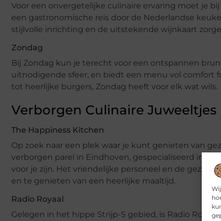
Voor een onvergetelijke culinaire ervaring moet je bij
een gastronomische reis door de Nederlandse keuken,
stijlvolle inrichting en de uitstekende wijnkaart zorg
Zondag
Bij Zondag kun je terecht voor een ontspannen brunc
uitnodigende sfeer, en biedt een menu vol comfort 
tot heerlijke burgers, Zondag heeft voor elk wat wils.
Verborgen Culinaire Juweeltjes
The Happiness Kitchen
Op zoek naar een plek waar je kunt genieten van ge
verborgen parel in Eindhoven, gespecialiseerd in pla
voor je zijn. Het vriendelijke personeel en de gezel
en te genieten van een heerlijke maaltijd.
Wij
hoe
Radio Royaal
kun
Gelegen in het hippe Strijp-S gebied, is Radio Royaal
gep