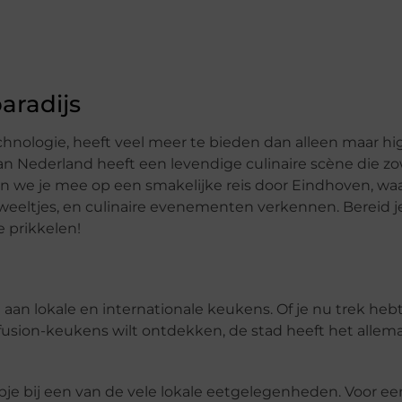
aradijs
hnologie, heeft veel meer te bieden dan alleen maar hi
n Nederland heeft een levendige culinaire scène die z
men we je mee op een smakelijke reis door Eindhoven, waa
weeltjes, en culinaire evenementen verkennen. Bereid j
e prikkelen!
an lokale en internationale keukens. Of je nu trek hebt
fusion-keukens wilt ontdekken, de stad heeft het allema
pje bij een van de vele lokale eetgelegenheden. Voor ee