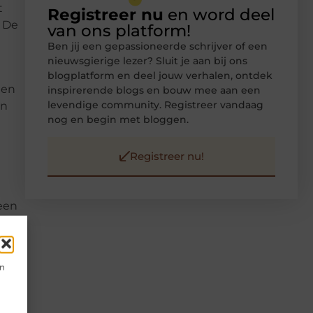
t
Registreer nu
en word deel
. De
van ons platform!
Ben jij een gepassioneerde schrijver of een
nieuwsgierige lezer? Sluit je aan bij ons
blogplatform en deel jouw verhalen, ontdek
 en
inspirerende blogs en bouw mee aan een
levendige community. Registreer vandaag
en
nog en begin met bloggen.
Registreer nu!
een
ed
nnen
en