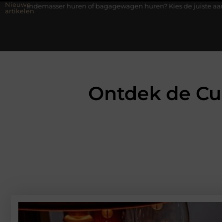
Nieuwe
er huren of bagagewagen huren? Kies de juiste aanhanger voor jo
artikelen
Ontdek de Cu