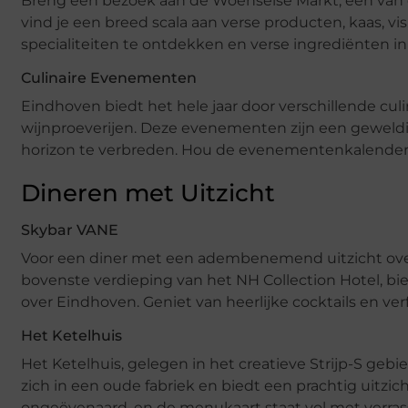
Breng een bezoek aan de Woenselse Markt, een van 
vind je een breed scala aan verse producten, kaas, vis
specialiteiten te ontdekken en verse ingrediënten in
Culinaire Evenementen
Eindhoven biedt het hele jaar door verschillende c
wijnproeverijen. Deze evenementen zijn een geweldi
horizon te verbreden. Hou de evenementenkalender 
Dineren met Uitzicht
Skybar VANE
Voor een diner met een adembenemend uitzicht over 
bovenste verdieping van het NH Collection Hotel, bied
over Eindhoven. Geniet van heerlijke cocktails en ve
Het Ketelhuis
Het Ketelhuis, gelegen in het creatieve Strijp-S gebi
zich in een oude fabriek en biedt een prachtig uitzic
ongeëvenaard, en de menukaart staat vol met verrass