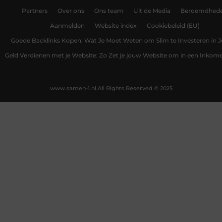
Partners
Over ons
Ons team
Uit de Media
Beroemdhed
Aanmelden
Website index
Cookiebeleid (EU)
Goede Backlinks Kopen: Wat Je Moet Weten om Slim te Investeren in 
Geld Verdienen met je Website: Zo Zet je jouw Website om in een Inko
www.samen-1.nl.
All Rights Reserved © 2025