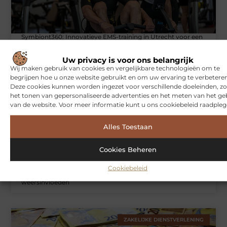
Symbiont360: Innovatieve EMS-training in Utrecht voor een
effectieve workout
Uw privacy is voor ons belangrijk
Wij maken gebruik van cookies en vergelijkbare technologieën om te
begrijpen hoe u onze website gebruikt en om uw ervaring te verbeteren
WONINGEN
Deze cookies kunnen worden ingezet voor verschillende doeleinden, zo
het tonen van gepersonaliseerde advertenties en het meten van het ge
van de website. Voor meer informatie kunt u ons cookiebeleid raadpleg
Alles Toestaan
Cookies Beheren
Cookiebeleid
Hoe je jouw woning in Amsterdam beter beschermt tegen
weersinvloeden
ZAKELIJKE DIENSTVERLENING