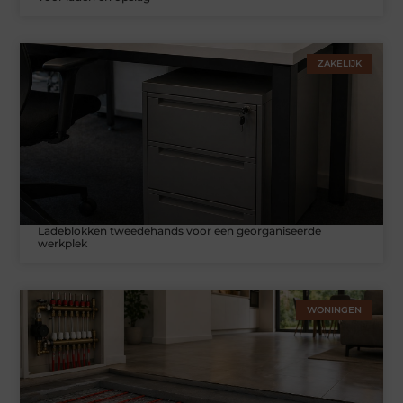
ZAKELIJK
Ladeblokken tweedehands voor een georganiseerde
werkplek
WONINGEN