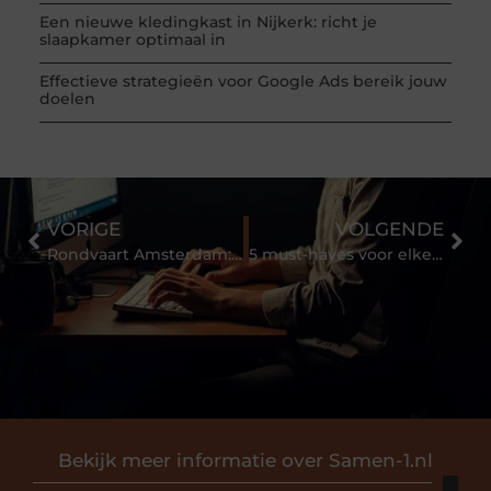
Een nieuwe kledingkast in Nijkerk: richt je
slaapkamer optimaal in
Effectieve strategieën voor Google Ads bereik jouw
doelen
VORIGE
VOLGENDE
Rondvaart Amsterdam: Ontdek de magie van de grachten met Event op het Water
5 must-haves voor elke slaapkamer
Bekijk meer informatie over Samen-1.nl