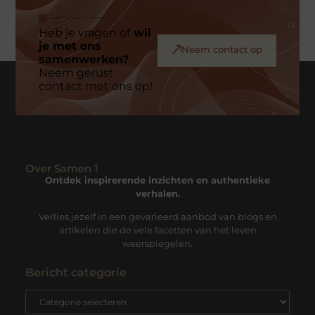
Heb je vragen of
wil
je met ons
Neem contact op
samenwerken?
Neem gerust
contact met ons op!
Over Samen 1
Ontdek inspirerende inzichten en authentieke
verhalen.
Verlies jezelf in een gevarieerd aanbod van blogs en
artikelen die de vele facetten van het leven
weerspiegelen.
Bericht categorie