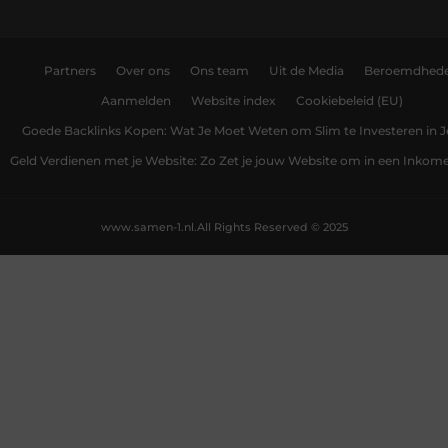
Partners
Over ons
Ons team
Uit de Media
Beroemdhed
Aanmelden
Website index
Cookiebeleid (EU)
Goede Backlinks Kopen: Wat Je Moet Weten om Slim te Investeren in 
Geld Verdienen met je Website: Zo Zet je jouw Website om in een Inko
www.samen-1.nl.
All Rights Reserved © 2025