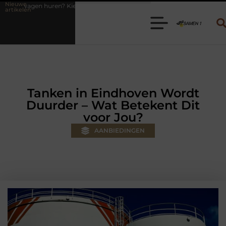
Nieuwe
de juiste aanhanger voor jouw klus
Autolift of goederenlift kiezen 
artikelen
Tanken in Eindhoven Wordt
Duurder – Wat Betekent Dit
voor Jou?
AANBIEDINGEN