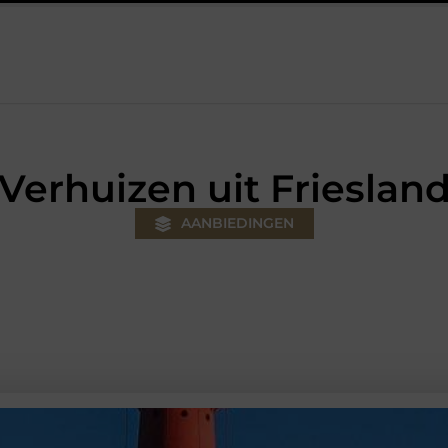
ouw klus
Autolift of goederenlift kiezen wat past bij jouw gebo
Verhuizen uit Frieslan
AANBIEDINGEN