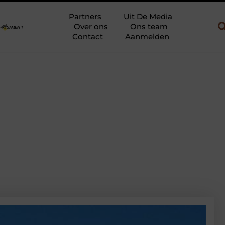
uw en gebruik
Uw slaapkamer verbouwen tot rustoase met een gi
Partners
Uit De Media
Over ons
Ons team
Contact
Aanmelden
d