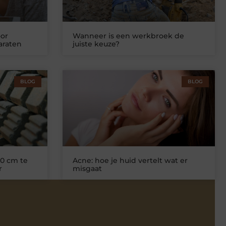
or
Wanneer is een werkbroek de
araten
juiste keuze?
BLOG
BLOG
0 cm te
Acne: hoe je huid vertelt wat er
r
misgaat