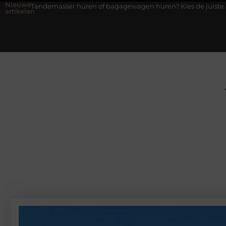
Nieuwe
sser huren of bagagewagen huren? Kies de juiste aanhanger voor j
artikelen