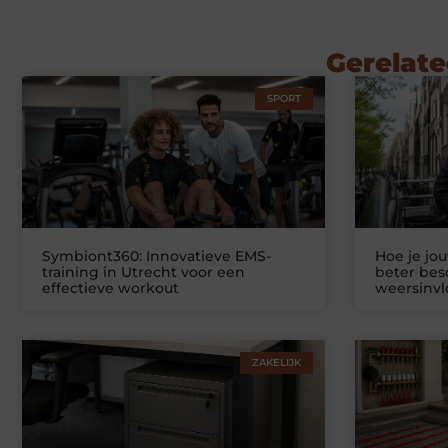
Gerelate
SPORT
Symbiont360: Innovatieve EMS-
Hoe je jo
training in Utrecht voor een
beter be
effectieve workout
weersinv
ZAKELIJK