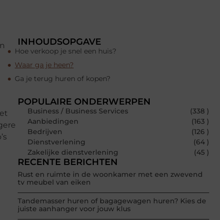
INHOUDSOPGAVE
en
Hoe verkoop je snel een huis?
Waar ga je heen?
Ga je terug huren of kopen?
POPULAIRE ONDERWERPEN
Business / Business Services
(338 )
et
Aanbiedingen
(163 )
gere
Bedrijven
(126 )
’s
Dienstverlening
(64 )
Zakelijke dienstverlening
(45 )
RECENTE BERICHTEN
Rust en ruimte in de woonkamer met een zwevend
tv meubel van eiken
Tandemasser huren of bagagewagen huren? Kies de
juiste aanhanger voor jouw klus