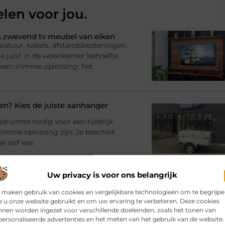
elen voor jou.
 zwevend tv meubel van eiken
ratuur, kabels, afstandsbedieningen
l je juist in de woonkamer behoefte
 een slimme oplossing: het
? Kies de juiste aanhanger
adruimte nodig voor een tijdelijk
imme oplossing zijn. Je beschikt
e zelf een
Uw privacy is voor ons belangrijk
bij jouw gebouw en gebruik
rinrichting en moet er iets
 maken gebruik van cookies en vergelijkbare technologieën om te begrijp
racht en materialen Dan komt al snel
 u onze website gebruikt en om uw ervaring te verbeteren. Deze cookies
nen worden ingezet voor verschillende doeleinden, zoals het tonen van
atie
ersonaliseerde advertenties en het meten van het gebruik van de website.