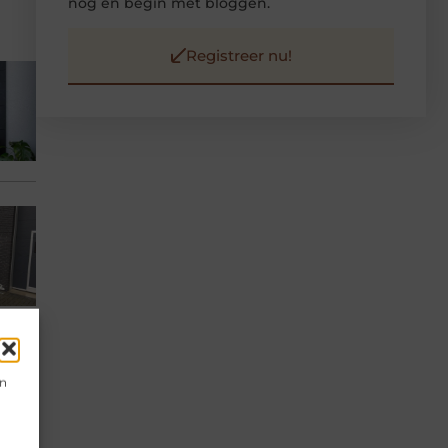
nog en begin met bloggen.
Registreer nu!
en