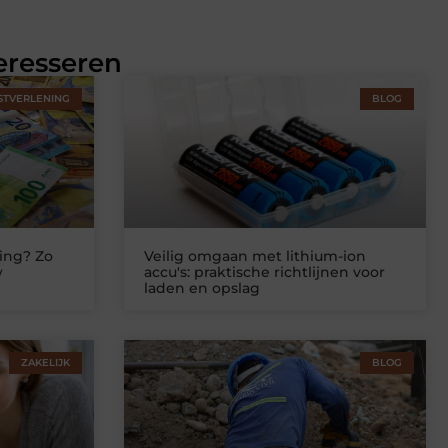
eresseren
STVERLENING
BLOG
ing? Zo
Veilig omgaan met lithium-ion
w
accu's: praktische richtlijnen voor
laden en opslag
ZAKELIJK
BLOG