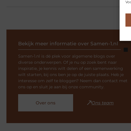
Voo
Bekijk meer informatie over Samen-1.nl
Samen-1.nl is dé plek voor algemene blogs over
diverse onderwerpen. Of je nu op zoek bent naar
inspiratie, je kennis wilt delen of een samenwerking
wilt starten, bij ons ben je op de juiste plaats. Heb je
interesse om zelf te bloggen? Neem dan contact met
ons op en sluit je aan bij onze community.
Over ons
Ons team