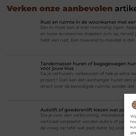
Verken onze aanbevolen
artik
Rust en ruimte in de woonkamer met een
Een tv-hoek kan al snel rommelig ogen. Appa
en losse accessoires stapelen zich op, terwij
hebt aan rust. Een zwevend tv-meubel is dan
Tandemasser huren of bagagewagen huren
voor jouw klus
Ga je verhuizen, verbouwen of heb je extra la
project? Dan kan een aanhanger huren een sl
direct over de benodigde ruimte, zonder dat j
Autolift of goederenlift kiezen wat past 
Sta je voor een verbouwing, nieuwbouw of he
Wij
verticaal verplaatst worden auto’s of juist v
hoe
kun
de vraag op tafel wat past beter bij jouw situ
gep