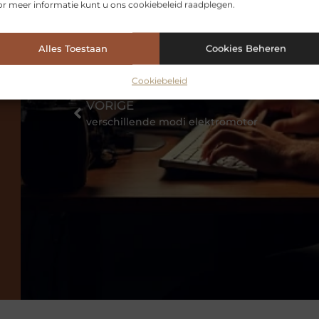
r meer informatie kunt u ons cookiebeleid raadplegen.
Alles Toestaan
Cookies Beheren
Cookiebeleid
VORIGE
verschillende modi elektromotor