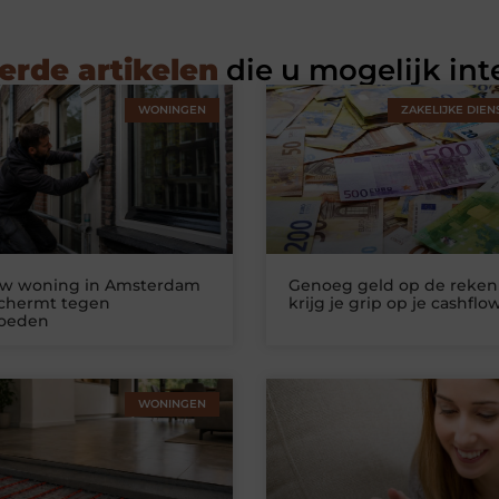
erde artikelen
die u mogelijk int
WONINGEN
ZAKELIJKE DIEN
uw woning in Amsterdam
Genoeg geld op de reken
schermt tegen
krijg je grip op je cashflo
loeden
WONINGEN