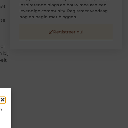
inspirerende blogs en bouw mee aan een
het
levendige community. Registreer vandaag
nog en begin met bloggen.
 te
Registreer nu!
oor
 bij
oelt
de
en