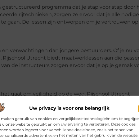
n gestructureerd programma dat je stap voor stap door 
ceerde rijtechnieken, zorgen ze ervoor dat je alle nodige
te gaan. De lessen zijn ontworpen om je vertrouwen op
en verwachtingen dan jongere bestuurders. Of je nu v
en, Rijschool Utrecht biedt maatwerklessen aan die passen
ip van de instructeurs zorgen ervoor dat je op je gemak v
s het gaat om veiligheid op de weg. Rijschool Utrecht
zowel ondersteunend als uitdagend is. Met duidelijke
Uw privacy is voor ons belangrijk
ang van je kind, kun je erop vertrouwen dat ze in goe
 maken gebruik van cookies en vergelijkbare technologieën om te begrijp
 u onze website gebruikt en om uw ervaring te verbeteren. Deze cookies
recht
nen worden ingezet voor verschillende doeleinden, zoals het tonen van
ersonaliseerde advertenties en het meten van het gebruik van de website.