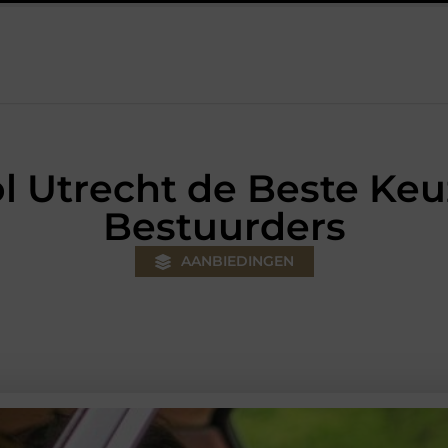
ger voor jouw klus
Autolift of goederenlift kiezen wat past bij
 Utrecht de Beste Keu
Bestuurders
AANBIEDINGEN