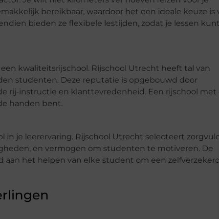
emakkelijk bereikbaar, waardoor het een ideale keuze is 
ien bieden ze flexibele lestijden, zodat je lessen kun
n kwaliteitsrijschool. Rijschool Utrecht heeft tal van
eden studenten. Deze reputatie is opgebouwd door
e rij-instructie en klanttevredenheid. Een rijschool met
ede handen bent.
l in je leerervaring. Rijschool Utrecht selecteert zorgvul
rdigheden, en vermogen om studenten te motiveren. De
ijd aan het helpen van elke student om een zelfverzeker
erlingen