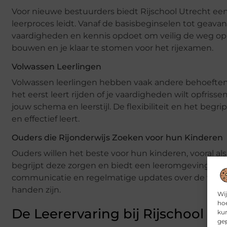
Voor nieuwe bestuurders biedt Rijschool Utrecht ee
leerproces leidt. Vanaf de basisbeginselen tot geavan
vaardigheden en kennis opdoet om veilig de weg op 
bouwen en je klaar te stomen voor het rijexamen.
Volwassen Leerlingen
Volwassen leerlingen hebben vaak andere behoeften 
het eerst leert rijden of je vaardigheden wilt opfriss
jouw schema en leerstijl. De flexibiliteit en het begr
en effectief leert.
Ouders die Rijonderwijs Zoeken voor hun Kinderen
Ouders willen het beste voor hun kinderen, vooral al
begrijpt deze zorgen en biedt een leeromgeving die 
communicatie en regelmatige updates over de voortg
handen zijn.
Wij
hoe
De Leerervaring bij Rijschool Ut
kun
gep