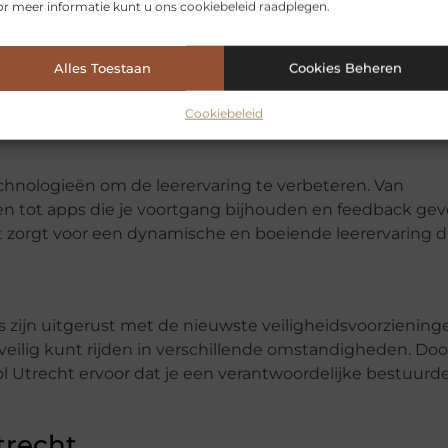
r meer informatie kunt u ons cookiebeleid raadplegen.
amengesteld om ervoor te zorgen dat je alle aspecten v
Alles Toestaan
Cookies Beheren
praktijkgericht, waardoor je niet alleen theorie leert maar
al-life scenario’s om je voor te bereiden op verschillend
Cookiebeleid
chnologieën om de leerervaring te verbeteren. Van
nen tot apps die je voortgang bijhouden en feedback gev
it zorgt voor een dynamische en boeiende leerervaring di
o’s zijn uitgerust met de nieuwste veiligheidsvoorziening
e veilig kunt rijden in verschillende omstandigheden. Doo
ol Utrecht ervoor dat je een verantwoordelijke bestuurd
trecht