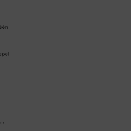
 één
epel
ert