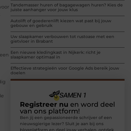
Tandemasser huren of bagagewagen huren? Kies de
voor
juiste aanhanger voor jouw klus
t
Autolift of goederenlift kiezen wat past bij jouw
gebouw en gebruik
Uw slaapkamer verbouwen tot rustoase met een
gietvloer in Brabant
Een nieuwe kledingkast in Nijkerk: richt je
 een
slaapkamer optimaal in
Effectieve strategieën voor Google Ads bereik jouw
doelen
dig
de
Registreer nu
en word deel
van ons platform!
Ben jij een gepassioneerde schrijver of een
nieuwsgierige lezer? Sluit je aan bij ons
blogplatform en deel jouw verhalen, ontdek