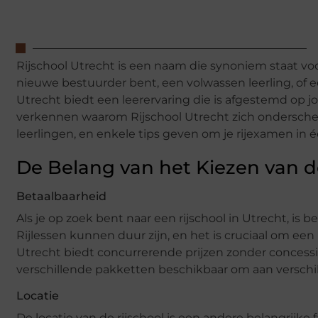
Rijschool Utrecht is een naam die synoniem staat voor
nieuwe bestuurder bent, een volwassen leerling, of ee
Utrecht biedt een leerervaring die is afgestemd op j
verkennen waarom Rijschool Utrecht zich ondersche
leerlingen, en enkele tips geven om je rijexamen in é
De Belang van het Kiezen van de
Betaalbaarheid
Als je op zoek bent naar een rijschool in Utrecht, is 
Rijlessen kunnen duur zijn, en het is cruciaal om een
Utrecht biedt concurrerende prijzen zonder concessie
verschillende pakketten beschikbaar om aan verschi
Locatie
De locatie van de rijschool is een andere belangrijke f