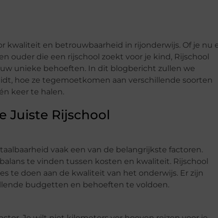
 kwaliteit en betrouwbaarheid in rijonderwijs. Of je nu 
n ouder die een rijschool zoekt voor je kind, Rijschool
ouw unieke behoeften. In dit blogbericht zullen we
idt, hoe ze tegemoetkomen aan verschillende soorten
én keer te halen.
 Juiste Rijschool
betaalbaarheid vaak een van de belangrijkste factoren.
 balans te vinden tussen kosten en kwaliteit. Rijschool
s te doen aan de kwaliteit van het onderwijs. Er zijn
llende budgetten en behoeften te voldoen.
actor. Je wilt niet kilometers ver hoeven reizen voor je