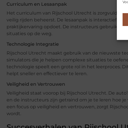
Voo
Curriculum en Lesaanpak
Het curriculum van Rijschool Utrecht is zorgvuldig s
veilig rijden beheerst. De lesaanpak is interactief en 
praktijkervaring opdoet. De instructeurs gebruiken re
situaties op de weg.
Technologie Integratie
Rijschool Utrecht maakt gebruik van de nieuwste te
simulators die je helpen complexe situaties te oefe
technologie speelt een grote rol in het leerproces. D
helpt sneller en effectiever te leren.
Veiligheid en Vertrouwen
Veiligheid staat voorop bij Rijschool Utrecht. De aut
en de instructeurs zijn getraind om je te leren hoe j
een focus op veiligheid en vertrouwen, zorgt Rijscho
wordt.
Succesverhalen van Rijschool U