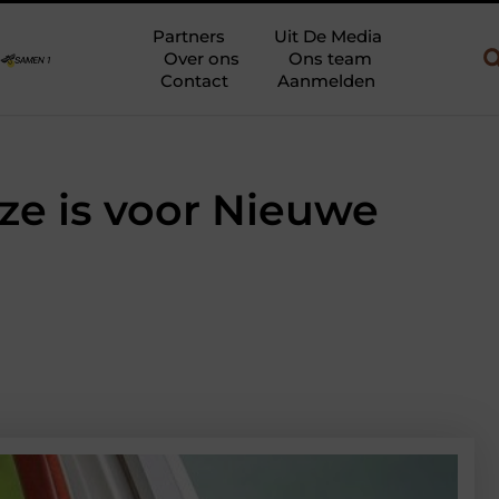
 jouw gebouw en gebruik
Uw slaapkamer verbouwen tot rustoase m
Partners
Uit De Media
Over ons
Ons team
Contact
Aanmelden
ze is voor Nieuwe