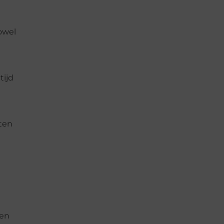
owel
tijd
nten
ten