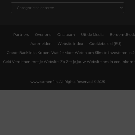
Partners
Over ons
Ons team
Uit de Media
Beroemdhed
Aanmelden
Website index
Cookiebeleid (EU)
Goede Backlinks Kopen: Wat Je Moet Weten om Slim te Investeren in 
Geld Verdienen met je Website: Zo Zet je jouw Website om in een Inko
www.samen-1.nl.
All Rights Reserved © 2025