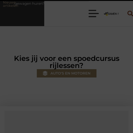
Nieuwe
? Kies de juiste aanhanger voor jouw klus
Autolift of goederenlift
artikelen
Kies jij voor een spoedcursus
rijlessen?
AUTO'S EN MOTOREN