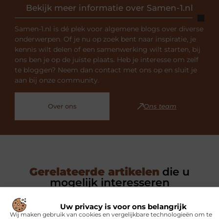
Bekijk meer informatie over Samen-1.nl
Samen-1.nl is dé plek voor algemene blogs over diverse
onderwerpen. Of je nu op zoek bent naar inspiratie, je
kennis wilt delen of een samenwerking wilt starten, bij
ons ben je op de juiste plaats. Heb je interesse om zelf
te bloggen? Neem dan contact met ons op en sluit je
aan bij onze community.
Over ons
Ons team
Gerelateerde artikelen
die u
mogelijk interesseren
Uw privacy is voor ons belangrijk
SPORT
Wij maken gebruik van cookies en vergelijkbare technologieën om te