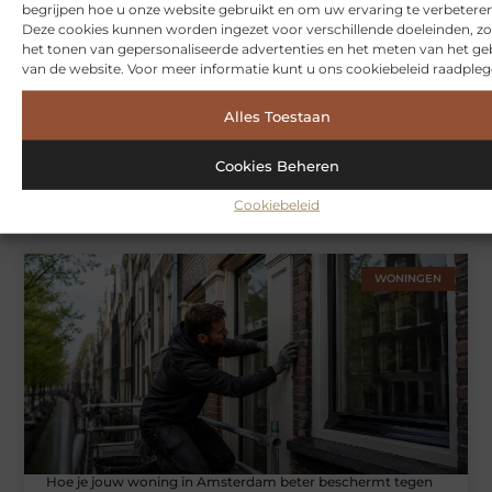
begrijpen hoe u onze website gebruikt en om uw ervaring te verbeteren
Deze cookies kunnen worden ingezet voor verschillende doeleinden, zo
het tonen van gepersonaliseerde advertenties en het meten van het ge
van de website. Voor meer informatie kunt u ons cookiebeleid raadpleg
Alles Toestaan
Cookies Beheren
Symbiont360: Innovatieve EMS-training in Utrecht voor een
effectieve workout
Cookiebeleid
WONINGEN
Hoe je jouw woning in Amsterdam beter beschermt tegen