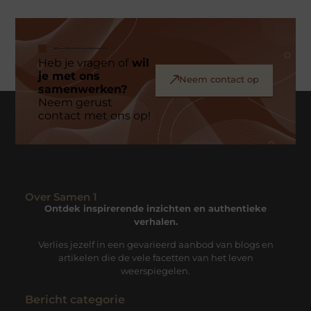
Heb je vragen of
wil
je met ons
Neem contact op
samenwerken?
Neem gerust
contact met ons op!
Over Samen 1
Ontdek inspirerende inzichten en authentieke
verhalen.
Verlies jezelf in een gevarieerd aanbod van blogs en
artikelen die de vele facetten van het leven
weerspiegelen.
Bericht categorie