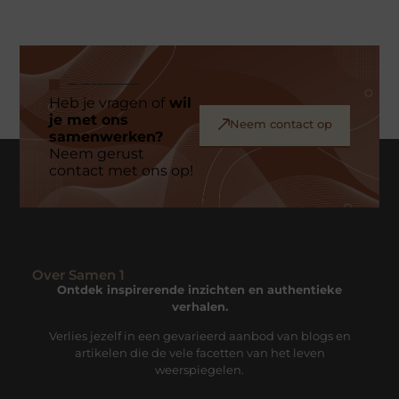
Heb je vragen of
wil
je met ons
Neem contact op
samenwerken?
Neem gerust
contact met ons op!
Over Samen 1
Ontdek inspirerende inzichten en authentieke
verhalen.
Verlies jezelf in een gevarieerd aanbod van blogs en
artikelen die de vele facetten van het leven
weerspiegelen.