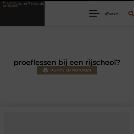
Nieuwe
 de juiste aanhanger voor jouw klus
Autolift of goederenlift kiezen
artikelen
proeflessen bij een rijschool?
AUTO'S EN MOTOREN