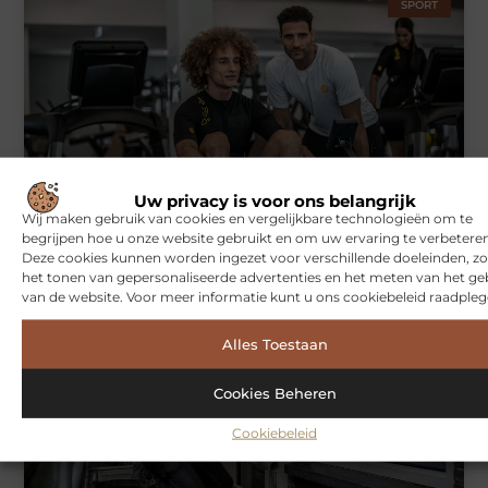
SPORT
Uw privacy is voor ons belangrijk
Symbiont360: Innovatieve EMS-training in Utrecht voor een
Wij maken gebruik van cookies en vergelijkbare technologieën om te
effectieve workout
begrijpen hoe u onze website gebruikt en om uw ervaring te verbeteren
Deze cookies kunnen worden ingezet voor verschillende doeleinden, zo
het tonen van gepersonaliseerde advertenties en het meten van het ge
van de website. Voor meer informatie kunt u ons cookiebeleid raadpleg
WONINGEN
Alles Toestaan
Cookies Beheren
Cookiebeleid