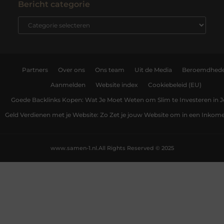
Bericht categorie
Partners
Over ons
Ons team
Uit de Media
Beroemdhed
Aanmelden
Website index
Cookiebeleid (EU)
Goede Backlinks Kopen: Wat Je Moet Weten om Slim te Investeren in 
Geld Verdienen met je Website: Zo Zet je jouw Website om in een Inko
www.samen-1.nl.
All Rights Reserved © 2025