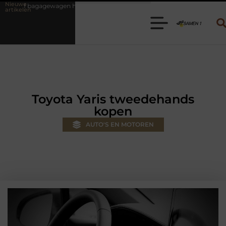
Nieuwe
 huren? Kies de juiste aanhanger voor jouw klus
Autolift of goeder
artikelen
Toyota Yaris tweedehands
kopen
AUTO'S EN MOTOREN