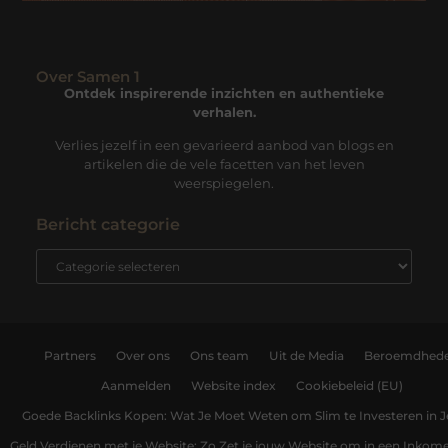
Over Samen 1
Ontdek inspirerende inzichten en authentieke
verhalen.
Verlies jezelf in een gevarieerd aanbod van blogs en
artikelen die de vele facetten van het leven
weerspiegelen.
Bericht categorie
Partners
Over ons
Ons team
Uit de Media
Beroemdhed
Aanmelden
Website index
Cookiebeleid (EU)
Goede Backlinks Kopen: Wat Je Moet Weten om Slim te Investeren in 
Geld Verdienen met je Website: Zo Zet je jouw Website om in een Inko