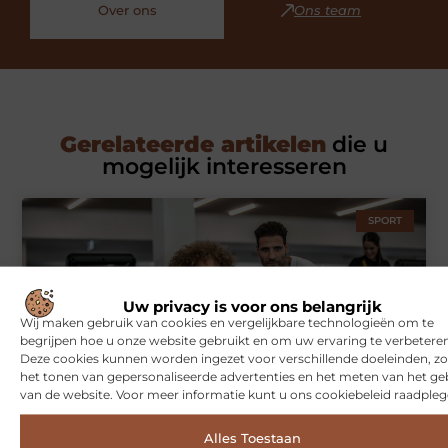
Over ons
Ons team
Gerelateerde artikelen
die u
mogelijk interesseren
SPORT
Uw privacy is voor ons belangrijk
Wij maken gebruik van cookies en vergelijkbare technologieën om te
begrijpen hoe u onze website gebruikt en om uw ervaring te verbeteren
Deze cookies kunnen worden ingezet voor verschillende doeleinden, zo
het tonen van gepersonaliseerde advertenties en het meten van het ge
van de website. Voor meer informatie kunt u ons cookiebeleid raadpleg
Symbiont360: Innovatieve EMS-training in Utrecht voor een
effectieve workout
Alles Toestaan