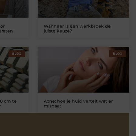
or
Wanneer is een werkbroek de
araten
juiste keuze?
BLOG
BLOG
0 cm te
Acne: hoe je huid vertelt wat er
r
misgaat