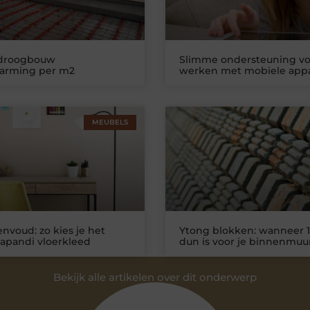
 droogbouw
Slimme ondersteuning vo
warming per m2
werken met mobiele app
MEUBELS
nvoud: zo kies je het
Ytong blokken: wanneer 1
Japandi vloerkleed
dun is voor je binnenmuu
Bekijk alle artikelen over dit onderwerp