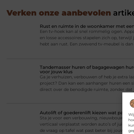
Verken onze aanbevolen
artik
Rust en ruimte in de woonkamer met een
Een tv-hoek kan al snel rommelig ogen. Appa
en losse accessoires stapelen zich op, terwij
hebt aan rust. Een zwevend tv-meubel is dan
Tandemasser huren of bagagewagen huren
voor jouw klus
Ga je verhuizen, verbouwen of heb je extra la
project? Dan kan een aanhanger huren een sl
direct over de benodigde ruimte, zonder dat j
Autolift of goederenlift kiezen wat past 
Wij
Sta je voor een verbouwing, nieuwbouw of he
hoe
verticaal verplaatst worden auto’s of juist v
kun
de vraag op tafel wat past beter bij jouw situ
gep