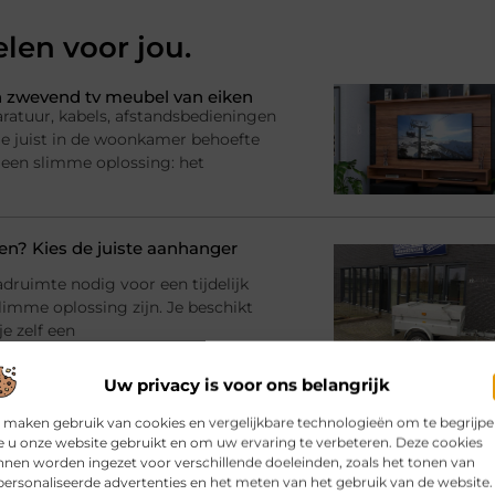
elen voor jou.
 zwevend tv meubel van eiken
ratuur, kabels, afstandsbedieningen
l je juist in de woonkamer behoefte
 een slimme oplossing: het
? Kies de juiste aanhanger
adruimte nodig voor een tijdelijk
imme oplossing zijn. Je beschikt
e zelf een
Uw privacy is voor ons belangrijk
bij jouw gebouw en gebruik
 maken gebruik van cookies en vergelijkbare technologieën om te begrijp
rinrichting en moet er iets
 u onze website gebruikt en om uw ervaring te verbeteren. Deze cookies
racht en materialen Dan komt al snel
nen worden ingezet voor verschillende doeleinden, zoals het tonen van
atie
ersonaliseerde advertenties en het meten van het gebruik van de website.