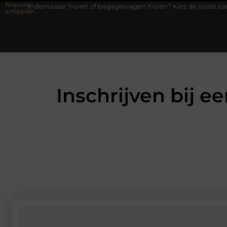
Nieuwe
r huren of bagagewagen huren? Kies de juiste aanhanger voor jou
artikelen
Inschrijven bij 