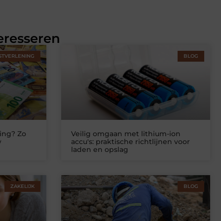
eresseren
STVERLENING
BLOG
ing? Zo
Veilig omgaan met lithium-ion
w
accu's: praktische richtlijnen voor
laden en opslag
ZAKELIJK
BLOG