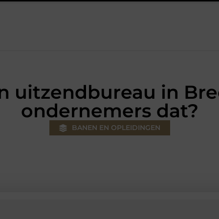
w klus
Autolift of goederenlift kiezen wat past bij jouw gebouw 
een uitzendbureau in B
ondernemers dat?
BANEN EN OPLEIDINGEN