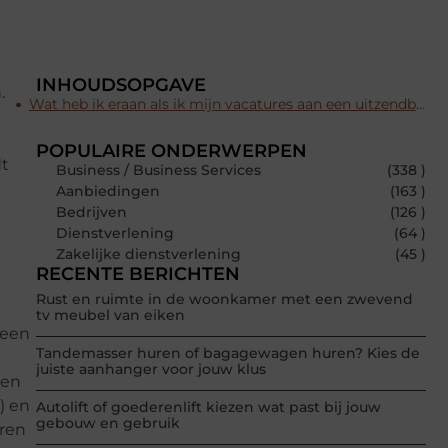
INHOUDSOPGAVE
.
Wat heb ik eraan als ik mijn vacatures aan een uitzendbureau doorstuur?
POPULAIRE ONDERWERPEN
dt
Business / Business Services
(338 )
Aanbiedingen
(163 )
Bedrijven
(126 )
Dienstverlening
(64 )
Zakelijke dienstverlening
(45 )
RECENTE BERICHTEN
Rust en ruimte in de woonkamer met een zwevend
tv meubel van eiken
 een
Tandemasser huren of bagagewagen huren? Kies de
juiste aanhanger voor jouw klus
men
) en
Autolift of goederenlift kiezen wat past bij jouw
gebouw en gebruik
eren