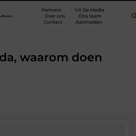
en gebruik
Uw slaapkamer verbouwen tot rustoase met een gietv
Partners
Uit De Media
Over ons
Ons team
Contact
Aanmelden
reda, waarom doen