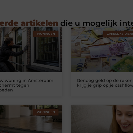
erde artikelen
die u mogelijk int
WONINGEN
ZAKELIJKE DIEN
uw woning in Amsterdam
Genoeg geld op de reken
schermt tegen
krijg je grip op je cashflo
loeden
WONINGEN