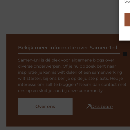
Voo
Bekijk meer informatie over Samen-1.nl
Samen-1.nl is dé plek voor algemene blogs over
diverse onderwerpen. Of je nu op zoek bent naar
inspiratie, je kennis wilt delen of een samenwerking
wilt starten, bij ons ben je op de juiste plaats. Heb je
interesse om zelf te bloggen? Neem dan contact met
ons op en sluit je aan bij onze community.
Over ons
Ons team