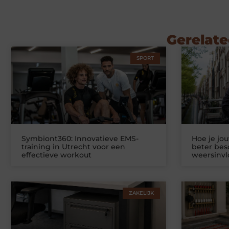
Gerelate
SPORT
Symbiont360: Innovatieve EMS-
Hoe je jo
training in Utrecht voor een
beter be
effectieve workout
weersinv
ZAKELIJK