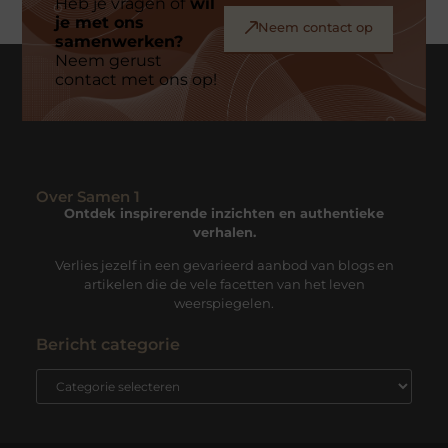
Heb je vragen of
wil
je met ons
Neem contact op
samenwerken?
Neem gerust
contact met ons op!
Over Samen 1
Ontdek inspirerende inzichten en authentieke
verhalen.
Verlies jezelf in een gevarieerd aanbod van blogs en
artikelen die de vele facetten van het leven
weerspiegelen.
Bericht categorie