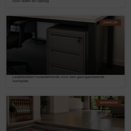
voor laden en opslag
ZAKELIJK
Ladeblokken tweedehands voor een georganiseerde
werkplek
WONINGEN