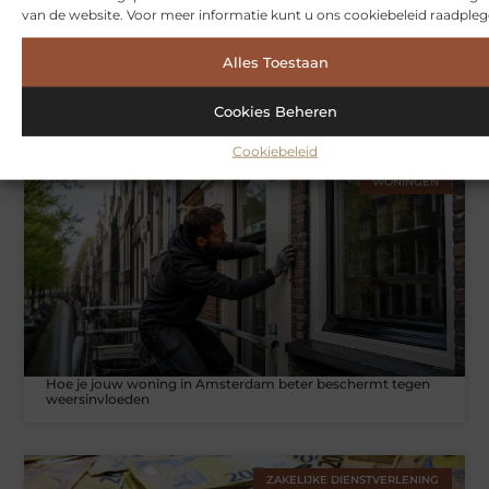
van de website. Voor meer informatie kunt u ons cookiebeleid raadpleg
Alles Toestaan
Symbiont360: Innovatieve EMS-training in Utrecht voor een
effectieve workout
Cookies Beheren
Cookiebeleid
WONINGEN
Hoe je jouw woning in Amsterdam beter beschermt tegen
weersinvloeden
ZAKELIJKE DIENSTVERLENING