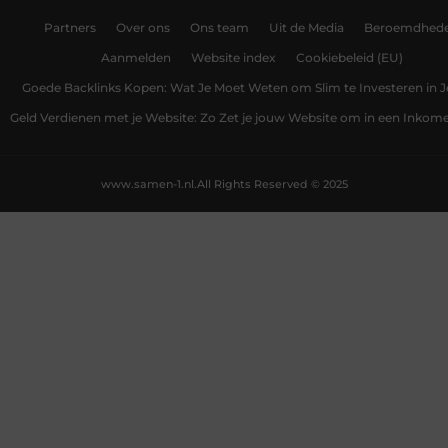
Partners
Over ons
Ons team
Uit de Media
Beroemdhed
Aanmelden
Website index
Cookiebeleid (EU)
Goede Backlinks Kopen: Wat Je Moet Weten om Slim te Investeren in 
Geld Verdienen met je Website: Zo Zet je jouw Website om in een Inko
www.samen-1.nl.
All Rights Reserved © 2025