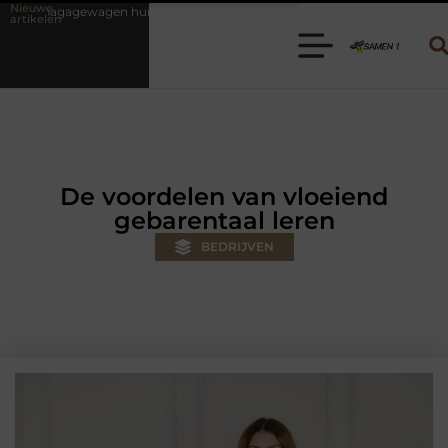
Nieuwe
uren? Kies de juiste aanhanger voor jouw klus
Autolift of goederen
artikelen
De voordelen van vloeiend
gebarentaal leren
BEDRIJVEN