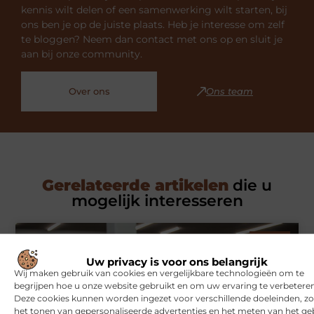
kennis wilt delen of een samenwerking wilt starten, bij
ons ben je op de juiste plaats. Heb je interesse om zelf
te bloggen? Neem dan contact met ons op en sluit je
aan bij onze community.
Over ons
Ons team
Gerelateerde artikelen
die u
mogelijk interesseren
SPORT
Uw privacy is voor ons belangrijk
Wij maken gebruik van cookies en vergelijkbare technologieën om te
begrijpen hoe u onze website gebruikt en om uw ervaring te verbeteren
Deze cookies kunnen worden ingezet voor verschillende doeleinden, zo
het tonen van gepersonaliseerde advertenties en het meten van het ge