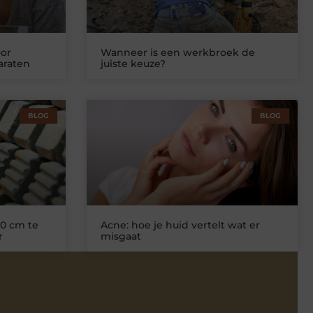
or
Wanneer is een werkbroek de
araten
juiste keuze?
BLOG
BLOG
0 cm te
Acne: hoe je huid vertelt wat er
r
misgaat