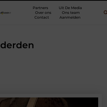
n gebruik
Uw slaapkamer verbouwen tot rustoase met een gietvl
Partners
Uit De Media
Over ons
Ons team
Contact
Aanmelden
rderden