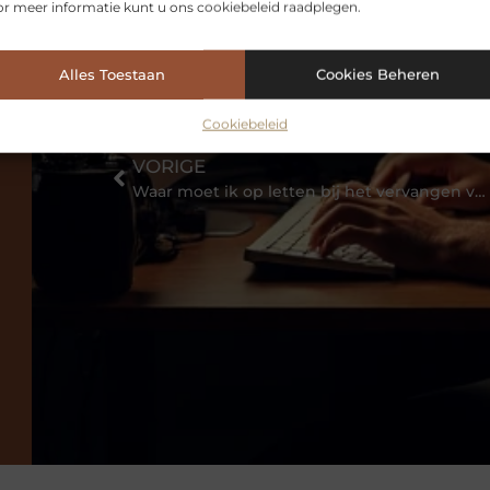
r meer informatie kunt u ons cookiebeleid raadplegen.
Alles Toestaan
Cookies Beheren
Cookiebeleid
VORIGE
Waar moet ik op letten bij het vervangen van mijn groepenkast