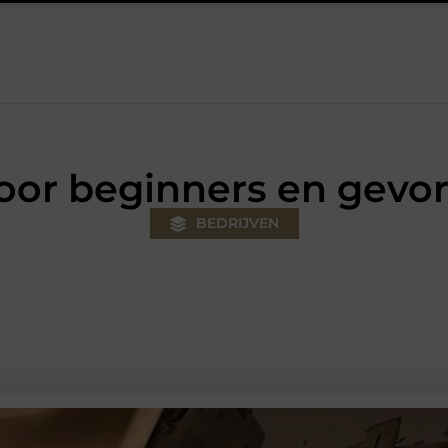
klus
Autolift of goederenlift kiezen wat past bij jouw gebouw e
voor beginners en gevo
BEDRIJVEN