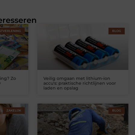
eresseren
STVERLENING
BLOG
ing? Zo
Veilig omgaan met lithium-ion
w
accu's: praktische richtlijnen voor
laden en opslag
ZAKELIJK
BLOG