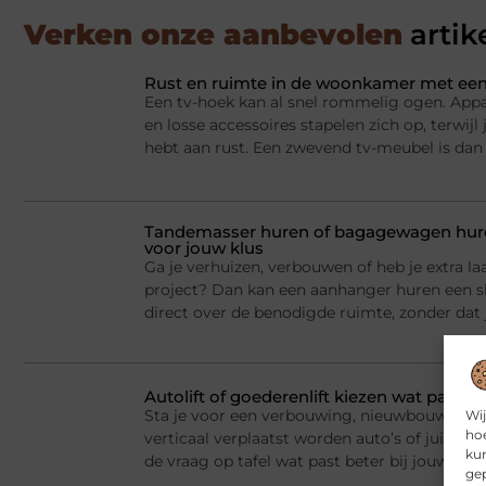
Verken onze aanbevolen
artik
Rust en ruimte in de woonkamer met een
Een tv-hoek kan al snel rommelig ogen. Appa
en losse accessoires stapelen zich op, terwij
hebt aan rust. Een zwevend tv-meubel is dan
Tandemasser huren of bagagewagen huren
voor jouw klus
Ga je verhuizen, verbouwen of heb je extra la
project? Dan kan een aanhanger huren een sl
direct over de benodigde ruimte, zonder dat j
Autolift of goederenlift kiezen wat past 
Sta je voor een verbouwing, nieuwbouw of he
Wij
hoe
verticaal verplaatst worden auto’s of juist v
kun
de vraag op tafel wat past beter bij jouw situ
gep