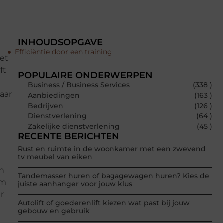
INHOUDSOPGAVE
Efficiëntie door een training
het
ft
POPULAIRE ONDERWERPEN
Business / Business Services
(338 )
aar
Aanbiedingen
(163 )
Bedrijven
(126 )
Dienstverlening
(64 )
Zakelijke dienstverlening
(45 )
RECENTE BERICHTEN
Rust en ruimte in de woonkamer met een zwevend
tv meubel van eiken
an
Tandemasser huren of bagagewagen huren? Kies de
om
juiste aanhanger voor jouw klus
er
Autolift of goederenlift kiezen wat past bij jouw
gebouw en gebruik