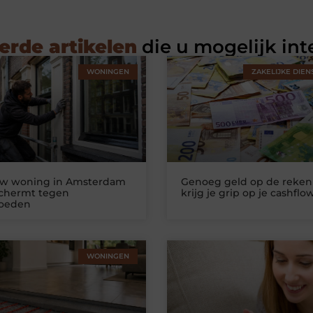
erde artikelen
die u mogelijk int
WONINGEN
ZAKELIJKE DIEN
uw woning in Amsterdam
Genoeg geld op de reken
schermt tegen
krijg je grip op je cashflo
loeden
WONINGEN