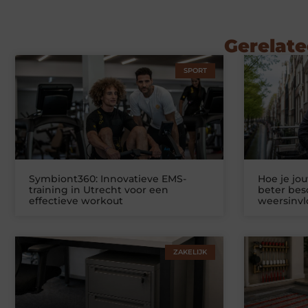
Gerelate
SPORT
Symbiont360: Innovatieve EMS-
Hoe je jo
training in Utrecht voor een
beter be
effectieve workout
weersinv
ZAKELIJK