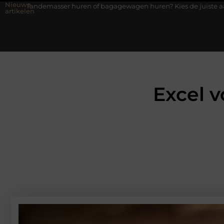
Nieuwe
 huren of bagagewagen huren? Kies de juiste aanhanger voor jouw 
artikelen
Excel 