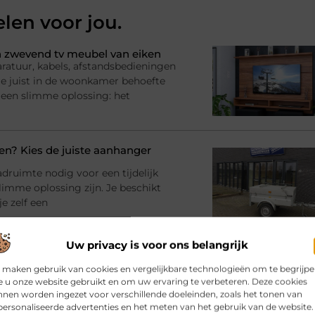
elen voor jou.
 zwevend tv meubel van eiken
ratuur, kabels, afstandsbedieningen
l je juist in de woonkamer behoefte
 een slimme oplossing: het
? Kies de juiste aanhanger
adruimte nodig voor een tijdelijk
imme oplossing zijn. Je beschikt
e zelf een
Uw privacy is voor ons belangrijk
bij jouw gebouw en gebruik
rinrichting en moet er iets
 maken gebruik van cookies en vergelijkbare technologieën om te begrijp
 u onze website gebruikt en om uw ervaring te verbeteren. Deze cookies
racht en materialen Dan komt al snel
nen worden ingezet voor verschillende doeleinden, zoals het tonen van
atie
ersonaliseerde advertenties en het meten van het gebruik van de website.