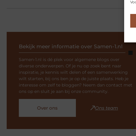
Voo
Bekijk meer informatie over Samen-1.nl
Samen-1.nl is dé plek voor algemene blogs over
diverse onderwerpen. Of je nu op zoek bent naar
inspiratie, je kennis wilt delen of een samenwerking
wilt starten, bij ons ben je op de juiste plaats. Heb je
interesse om zelf te bloggen? Neem dan contact met
ons op en sluit je aan bij onze community.
Over ons
Ons team