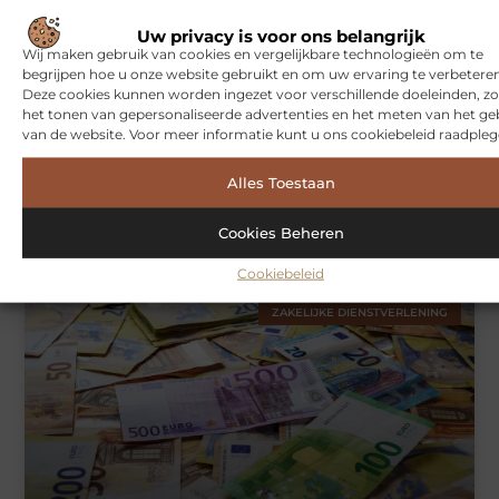
WONINGEN
Uw privacy is voor ons belangrijk
Wij maken gebruik van cookies en vergelijkbare technologieën om te
begrijpen hoe u onze website gebruikt en om uw ervaring te verbeteren
Deze cookies kunnen worden ingezet voor verschillende doeleinden, zo
het tonen van gepersonaliseerde advertenties en het meten van het ge
van de website. Voor meer informatie kunt u ons cookiebeleid raadpleg
Alles Toestaan
Hoe je jouw woning in Amsterdam beter beschermt tegen
weersinvloeden
Cookies Beheren
Cookiebeleid
ZAKELIJKE DIENSTVERLENING