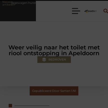
Nieuwe
en? Kies de juiste aanhanger voor jouw klus
Autolift of goederenli
artikelen
Weer veilig naar het toilet met
riool ontstopping in Apeldoorn
BEDRIJVEN
Gepubliceerd Door Samen 1.nl