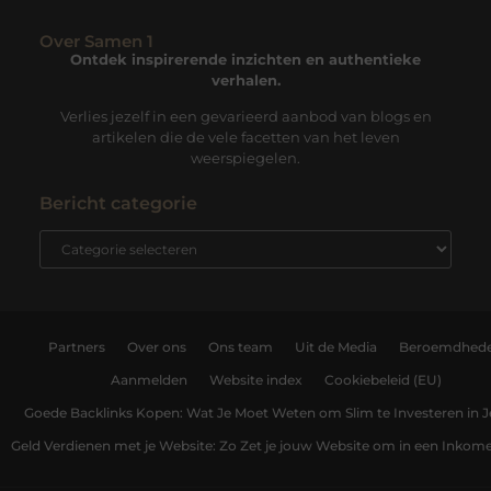
Over Samen 1
Ontdek inspirerende inzichten en authentieke
verhalen.
Verlies jezelf in een gevarieerd aanbod van blogs en
artikelen die de vele facetten van het leven
weerspiegelen.
Bericht categorie
Partners
Over ons
Ons team
Uit de Media
Beroemdhed
Aanmelden
Website index
Cookiebeleid (EU)
Goede Backlinks Kopen: Wat Je Moet Weten om Slim te Investeren in 
Geld Verdienen met je Website: Zo Zet je jouw Website om in een Inko