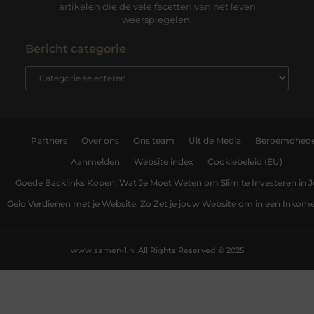
artikelen die de vele facetten van het leven
weerspiegelen.
Bericht categorie
Partners
Over ons
Ons team
Uit de Media
Beroemdhed
Aanmelden
Website index
Cookiebeleid (EU)
Goede Backlinks Kopen: Wat Je Moet Weten om Slim te Investeren in 
Geld Verdienen met je Website: Zo Zet je jouw Website om in een Inko
www.samen-1.nl.
All Rights Reserved © 2025