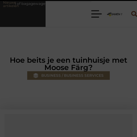
Nieuwe
gen huren? Kies de juiste aanhanger voor jouw klus
Autolift of goe
artikelen
Hoe beits je een tuinhuisje met
Moose Färg?
BUSINESS / BUSINESS SERVICES