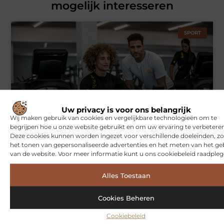
mogelijk interesseren
SPORT
Uw privacy is voor ons belangrijk
Wij maken gebruik van cookies en vergelijkbare technologieën om te
Symbiont360: Innovatieve EMS-training in Utrecht voor een
begrijpen hoe u onze website gebruikt en om uw ervaring te verbeteren
effectieve workout
Deze cookies kunnen worden ingezet voor verschillende doeleinden, zo
het tonen van gepersonaliseerde advertenties en het meten van het ge
van de website. Voor meer informatie kunt u ons cookiebeleid raadpleg
WONINGEN
Alles Toestaan
Cookies Beheren
Cookiebeleid