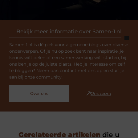
Bekijk meer informatie over Samen-1.nl
Samen-1.nl is dé plek voor algemene blogs over diverse
onderwerpen. Of je nu op zoek bent naar inspiratie, je
kennis wilt delen of een samenwerking wilt starten, bij
ons ben je op de juiste plaats. Heb je interesse om zelf
te bloggen? Neem dan contact met ons op en sluit je
aan bij onze community.
Over ons
Ons team
Gerelateerde artikelen
die u