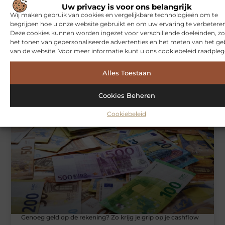
Uw privacy is voor ons belangrijk
Wij maken gebruik van cookies en vergelijkbare technologieën om te
begrijpen hoe u onze website gebruikt en om uw ervaring te verbeteren
Deze cookies kunnen worden ingezet voor verschillende doeleinden, zo
het tonen van gepersonaliseerde advertenties en het meten van het ge
van de website. Voor meer informatie kunt u ons cookiebeleid raadpleg
Alles Toestaan
Hoe je jouw woning in Amsterdam beter beschermt tegen
weersinvloeden
Cookies Beheren
Cookiebeleid
ZAKELIJKE DIENSTVERLENING
Genoeg geld op de rekening? Zo krijg je grip op je cashflow