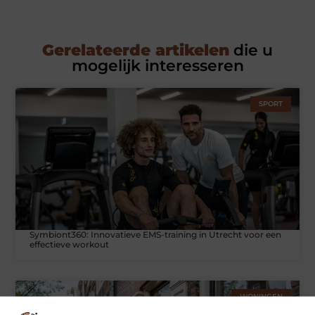
Gerelateerde artikelen
die u
mogelijk interesseren
SPORT
Symbiont360: Innovatieve EMS-training in Utrecht voor een
effectieve workout
WONINGEN