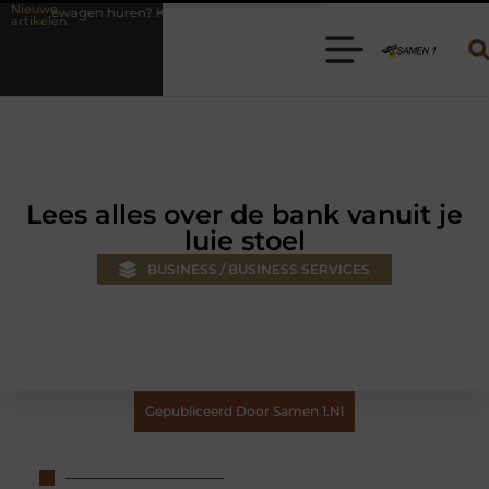
Nieuwe
? Kies de juiste aanhanger voor jouw klus
Autolift of goederenlift 
artikelen
Lees alles over de bank vanuit je
luie stoel
BUSINESS / BUSINESS SERVICES
Gepubliceerd Door Samen 1.nl