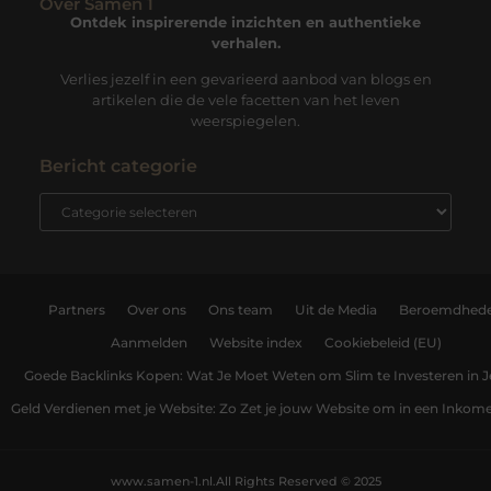
Over Samen 1
Ontdek inspirerende inzichten en authentieke
verhalen.
Verlies jezelf in een gevarieerd aanbod van blogs en
artikelen die de vele facetten van het leven
weerspiegelen.
Bericht categorie
Partners
Over ons
Ons team
Uit de Media
Beroemdhed
Aanmelden
Website index
Cookiebeleid (EU)
Goede Backlinks Kopen: Wat Je Moet Weten om Slim te Investeren in 
Geld Verdienen met je Website: Zo Zet je jouw Website om in een Inko
www.samen-1.nl.
All Rights Reserved © 2025