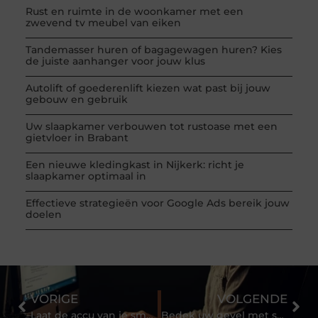
Rust en ruimte in de woonkamer met een
zwevend tv meubel van eiken
Tandemasser huren of bagagewagen huren? Kies
de juiste aanhanger voor jouw klus
Autolift of goederenlift kiezen wat past bij jouw
gebouw en gebruik
Uw slaapkamer verbouwen tot rustoase met een
gietvloer in Brabant
Een nieuwe kledingkast in Nijkerk: richt je
slaapkamer optimaal in
Effectieve strategieën voor Google Ads bereik jouw
doelen
VORIGE
VOLGENDE
Laat de accu van je smartphone zo lang mogelijk mee gaan
Bedek uw gevel met sandwichpanelen