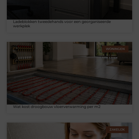
Ladeblokken tweedehands voor een georganiseerde
werkplek
WONINGEN
Wat kost droogbouw vloerverwarming per m2
ZAKELIJK