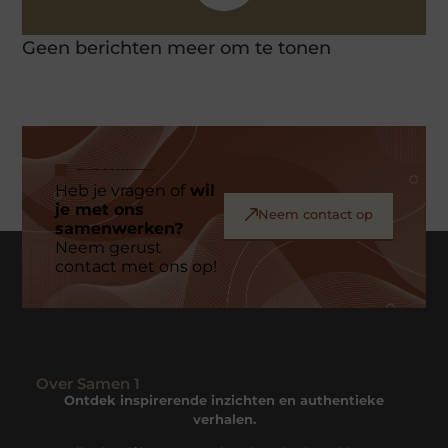
Geen berichten meer om te tonen
Heb je vragen of
wil
je met ons
Neem contact op
samenwerken?
Neem gerust
contact met ons op!
Over Samen 1
Ontdek inspirerende inzichten en authentieke
verhalen.