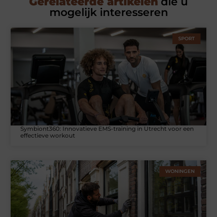
Gerelateerde artikelen
die u
mogelijk interesseren
SPORT
Symbiont360: Innovatieve EMS-training in Utrecht voor een
effectieve workout
WONINGEN