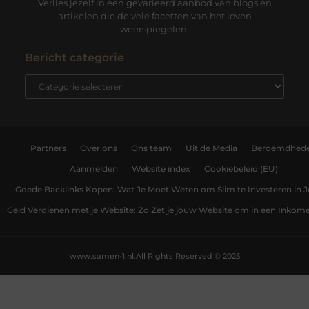
Verlies jezelf in een gevarieerd aanbod van blogs en
artikelen die de vele facetten van het leven
weerspiegelen.
Bericht categorie
Partners
Over ons
Ons team
Uit de Media
Beroemdhed
Aanmelden
Website index
Cookiebeleid (EU)
Goede Backlinks Kopen: Wat Je Moet Weten om Slim te Investeren in 
Geld Verdienen met je Website: Zo Zet je jouw Website om in een Inko
www.samen-1.nl.
All Rights Reserved © 2025