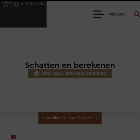
Nieuwe
uiste aanhanger voor jouw klus
Autolift of goederenlift kiezen wat p
artikelen
Schatten en berekenen
BUSINESS / BUSINESS SERVICES
Gepubliceerd Door Samen 1.nl