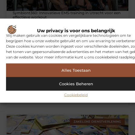
Symbiont360: Innovatieve EMS-training in Utrecht voor een
effectieve workout
Uw privacy is voor ons belangrijk
Wij maken gebruik van cookies en vergelijkbare technologieën om te
WONINGEN
begrijpen hoe u onze website gebruikt en om uw ervaring te verbeteren
Deze cookies kunnen worden ingezet voor verschillende doeleinden, zo
het tonen van gepersonaliseerde advertenties en het meten van het ge
van de website. Voor meer informatie kunt u ons cookiebeleid raadpleg
Alles Toestaan
Cookies Beheren
Cookiebeleid
Hoe je jouw woning in Amsterdam beter beschermt tegen
weersinvloeden
ZAKELIJKE DIENSTVERLENING