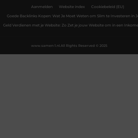
Aanmelden
Website index
Cookiebeleid (EU)
Goede Backlinks Kopen: Wat Je Moet Weten om Slim te Investeren in 
Geld Verdienen met je Website: Zo Zet je jouw Website om in een Inko
www.samen-1.nl.
All Rights Reserved © 2025