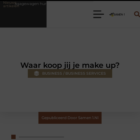
Nieuwe
en huren? Kies de juiste aanhanger voor jouw klus
Autolift of goed
artikelen
Waar koop jij je make up?
BUSINESS / BUSINESS SERVICES
Gepubliceerd Door Samen 1.nl