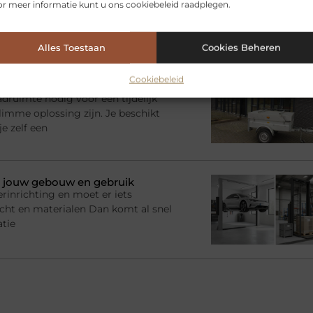
r meer informatie kunt u ons cookiebeleid raadplegen.
l je juist in de woonkamer behoefte
 een slimme oplossing: het
Alles Toestaan
Cookies Beheren
? Kies de juiste aanhanger
Cookiebeleid
adruimte nodig voor een tijdelijk
imme oplossing zijn. Je beschikt
e zelf een
bij jouw gebouw en gebruik
rinrichting en moet er iets
racht en materialen Dan komt al snel
atie