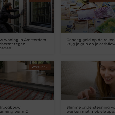
uw woning in Amsterdam
Genoeg geld op de reken
schermt tegen
krijg je grip op je cashflo
loeden
WONINGEN
 droogbouw
Slimme ondersteuning vo
warming per m2
werken met mobiele app