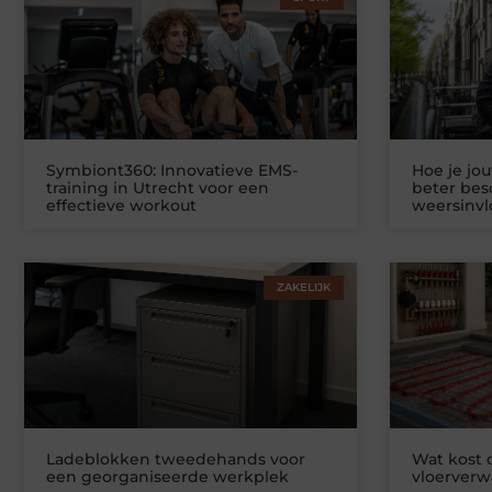
Symbiont360: Innovatieve EMS-
Hoe je jo
training in Utrecht voor een
beter be
effectieve workout
weersinv
ZAKELIJK
Ladeblokken tweedehands voor
Wat kost
een georganiseerde werkplek
vloerver