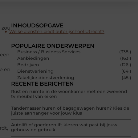
INHOUDSOPGAVE
e zou
Welke diensten biedt autorijschool Utrecht?
POPULAIRE ONDERWERPEN
Business / Business Services
(338 )
 een
Aanbiedingen
(163 )
Bedrijven
(126 )
te en
Dienstverlening
(64 )
Zakelijke dienstverlening
(45 )
RECENTE BERICHTEN
Rust en ruimte in de woonkamer met een zwevend
tv meubel van eiken
Tandemasser huren of bagagewagen huren? Kies de
juiste aanhanger voor jouw klus
Autolift of goederenlift kiezen wat past bij jouw
rdt,
gebouw en gebruik