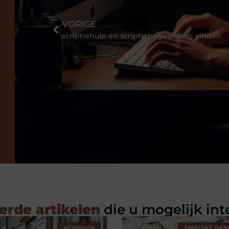
VORIGE
scriptiehulp en scriptiebegeleiding vinden
erde artikelen
die u mogelijk int
WONINGEN
ZAKELIJKE DIEN