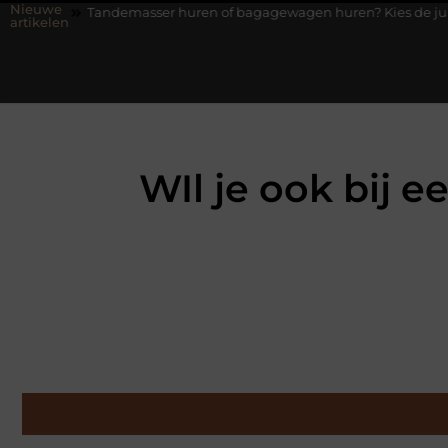
Nieuwe
emasser huren of bagagewagen huren? Kies de juiste aanhanger voo
artikelen
WIl je ook bij e