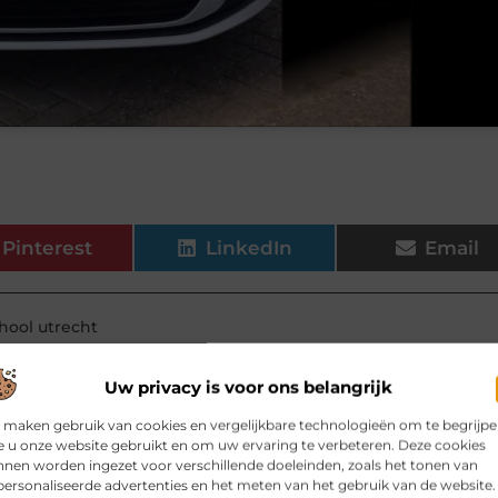
Pinterest
LinkedIn
Email
chool utrecht
Uw privacy is voor ons belangrijk
elen voor jou.
 maken gebruik van cookies en vergelijkbare technologieën om te begrijp
 u onze website gebruikt en om uw ervaring te verbeteren. Deze cookies
 zwevend tv meubel van eiken
nen worden ingezet voor verschillende doeleinden, zoals het tonen van
ratuur, kabels, afstandsbedieningen
ersonaliseerde advertenties en het meten van het gebruik van de website.