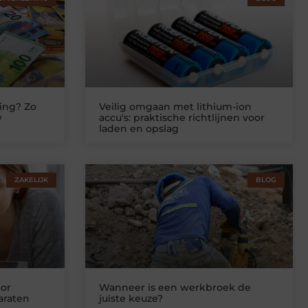
ing? Zo
Veilig omgaan met lithium-ion
w
accu's: praktische richtlijnen voor
laden en opslag
ZAKELIJK
BLOG
or
Wanneer is een werkbroek de
araten
juiste keuze?