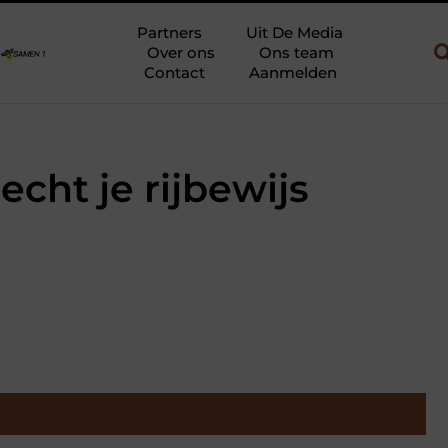
ebouw en gebruik
Uw slaapkamer verbouwen tot rustoase met een
Partners
Uit De Media
Over ons
Ons team
Contact
Aanmelden
echt je rijbewijs