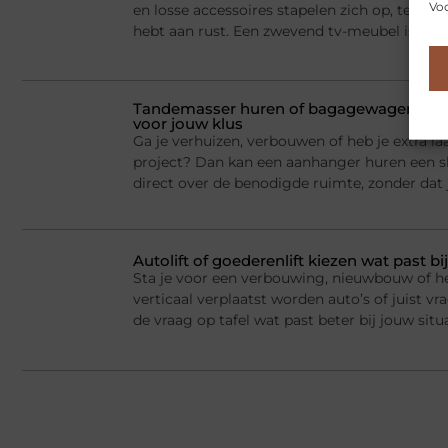
Voo
en losse accessoires stapelen zich op, terwij
hebt aan rust. Een zwevend tv-meubel is dan
Tandemasser huren of bagagewagen huren
voor jouw klus
Ga je verhuizen, verbouwen of heb je extra la
project? Dan kan een aanhanger huren een sl
direct over de benodigde ruimte, zonder dat j
Autolift of goederenlift kiezen wat past 
Sta je voor een verbouwing, nieuwbouw of he
verticaal verplaatst worden auto’s of juist v
de vraag op tafel wat past beter bij jouw situ