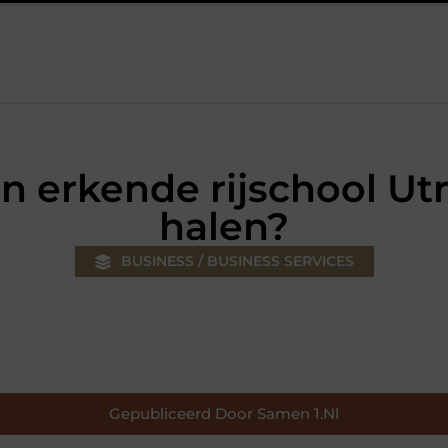
r jouw klus
Autolift of goederenlift kiezen wat past bij jouw g
en erkende rijschool Utr
halen?
BUSINESS / BUSINESS SERVICES
Gepubliceerd Door Samen 1.nl