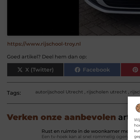
https://www.rijschool-troy.nl
Goed artikel? Deel hem dan op:
X (Twitter)
Facebook
autorijschool Utrecht
,
rijscholen utrecht
,
rijs
Tags:
Verken onze aanbevolen
artik
Wij
hoe
Rust en ruimte in de woonkamer met een
kun
Een tv-hoek kan al snel rommelig ogen. Appa
gep