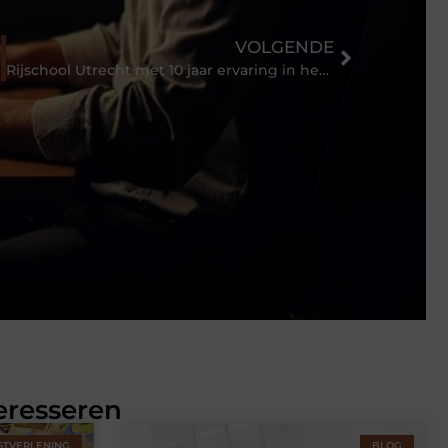
VOLGENDE
Rijschool Utrecht met 10 jaar ervaring in het vak.
eresseren
STVERLENING
BLOG