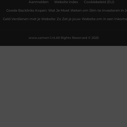
Aanmelden
Website index
Cookiebeleid (EU)
Goede Backlinks Kopen: Wat Je Moet Weten om Slim te Investeren in 
Geld Verdienen met je Website: Zo Zet je jouw Website om in een Inko
www.samen-1.nl.
All Rights Reserved © 2025