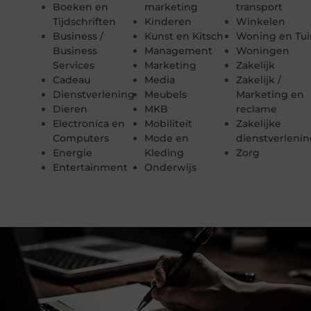
Boeken en
marketing
transport
Tijdschriften
Kinderen
Winkelen
Business /
Kunst en Kitsch
Woning en Tui
Business
Management
Woningen
Services
Marketing
Zakelijk
Cadeau
Media
Zakelijk /
Dienstverlening
Meubels
Marketing en
Dieren
MKB
reclame
Electronica en
Mobiliteit
Zakelijke
Computers
Mode en
dienstverleni
Energie
Kleding
Zorg
Entertainment
Onderwijs