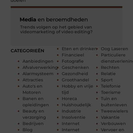
doelen
Media
en beroemdheden
Trends volgen op het gebied van
videomarketing of video editing?
Eten en drinken
Oog Laseren
CATEGORIEËN
Financieel
Particuliere
Aanbiedingen
Fotografie
dienstverleni
Afvalverwerking
Geschenken
Rechten
Alarmsysteem
Gezondheid
Relatie
Attracties
Groothandel
Sport
Auto's en
Hobby en vrije
Telefonie
Motoren
tijd
Toerisme
Banen en
Horeca
Tuin en
opleidingen
Huishoudelijk
buitenleven
Beauty en
Industrie
Tweewielers
verzorging
Insolventie
Vakantie
Bedrijven
Internet
Verbouwen
Blog
Internet
Vervoer en