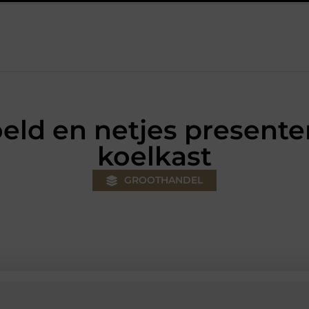
ouw klus
Autolift of goederenlift kiezen wat past bij jouw gebo
ld en netjes presenter
koelkast
GROOTHANDEL