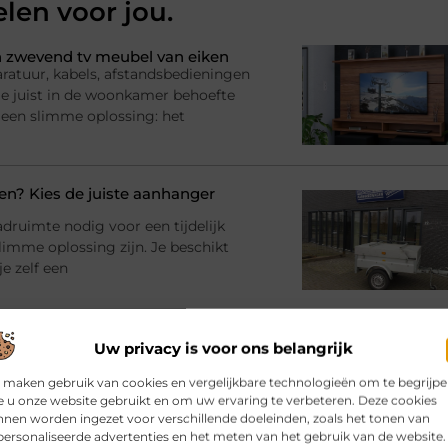
elen voor jou.
 zwevend tv meubel van eiken
ratuur, kabels, afstandsbedieningen
l je juist in de woonkamer behoefte
 een slimme oplossing: het
? Kies de juiste aanhanger
adruimte nodig voor een tijdelijk
imme oplossing zijn. Je beschikt
e zelf een
bij jouw gebouw en gebruik
Uw privacy is voor ons belangrijk
rinrichting en moet er iets
 maken gebruik van cookies en vergelijkbare technologieën om te begrijp
racht en materialen Dan komt al snel
 u onze website gebruikt en om uw ervaring te verbeteren. Deze cookies
atie
nen worden ingezet voor verschillende doeleinden, zoals het tonen van
ersonaliseerde advertenties en het meten van het gebruik van de website.