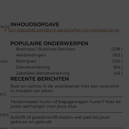
INHOUDSOPGAVE
heid,
Een gekoelde werkbank aanschaffen om versheid te garanderen
POPULAIRE ONDERWERPEN
Business / Business Services
(338 )
Aanbiedingen
(163 )
teer
Bedrijven
(126 )
Dienstverlening
(64 )
Zakelijke dienstverlening
(45 )
RECENTE BERICHTEN
Rust en ruimte in de woonkamer met een zwevend
tv meubel van eiken
en.
Tandemasser huren of bagagewagen huren? Kies de
juiste aanhanger voor jouw klus
 Met
Autolift of goederenlift kiezen wat past bij jouw
k
gebouw en gebruik
 een