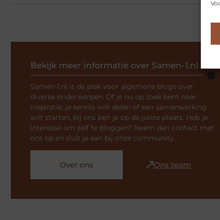
Voo
Bekijk meer informatie over Samen-1.nl
Samen-1.nl is dé plek voor algemene blogs over
diverse onderwerpen. Of je nu op zoek bent naar
inspiratie, je kennis wilt delen of een samenwerking
wilt starten, bij ons ben je op de juiste plaats. Heb je
interesse om zelf te bloggen? Neem dan contact met
ons op en sluit je aan bij onze community.
Over ons
Ons team