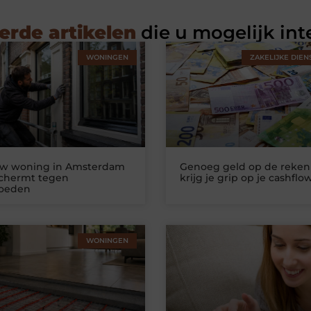
erde artikelen
die u mogelijk int
WONINGEN
ZAKELIJKE DIEN
uw woning in Amsterdam
Genoeg geld op de reken
schermt tegen
krijg je grip op je cashflo
loeden
WONINGEN