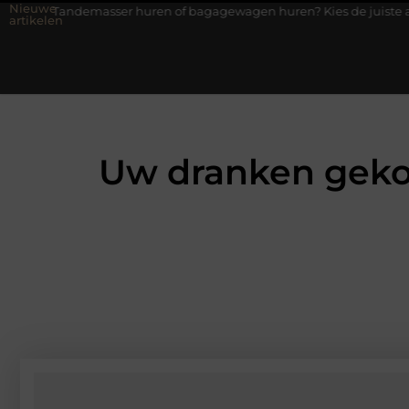
Nieuwe
sser huren of bagagewagen huren? Kies de juiste aanhanger voor j
artikelen
Uw dranken gekoe