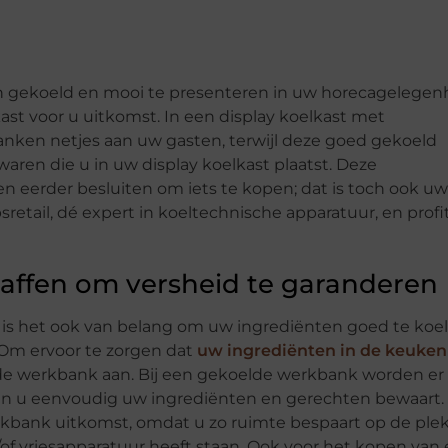
n gekoeld en mooi te presenteren in uw horecagelegen
kast voor u uitkomst. In een display koelkast met
anken netjes aan uw gasten, terwijl deze goed gekoeld
waren die u in uw display koelkast plaatst. Deze
n eerder besluiten om iets te kopen; dat is toch ook uw
retail, dé expert in koeltechnische apparatuur, en profi
ffen om versheid te garanderen
, is het ook van belang om uw ingrediënten goed te koel
 Om ervoor te zorgen dat
uw ingrediënten in de keuken
lde werkbank aan. Bij een gekoelde werkbank worden er
in u eenvoudig uw ingrediënten en gerechten bewaart.
kbank uitkomst, omdat u zo ruimte bespaart op de ple
of vriesapparatuur heeft staan. Ook voor het kopen van