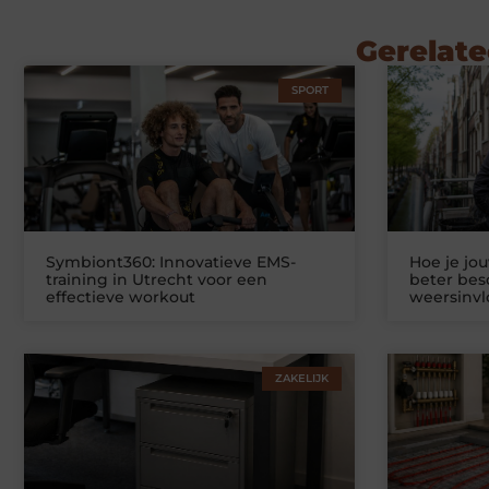
Gerelate
SPORT
Symbiont360: Innovatieve EMS-
Hoe je jo
training in Utrecht voor een
beter be
effectieve workout
weersinv
ZAKELIJK