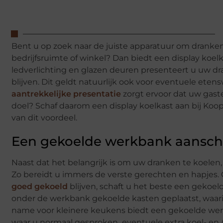
Bent u op zoek naar de juiste apparatuur om dranke
bedrijfsruimte of winkel? Dan biedt een display koel
ledverlichting en glazen deuren presenteert u uw dr
blijven. Dit geldt natuurlijk ook voor eventuele etens
aantrekkelijke presentatie
zorgt ervoor dat uw gaste
doel? Schaf daarom een display koelkast aan bij Koops
van dit voordeel.
Een gekoelde werkbank aanscha
Naast dat het belangrijk is om uw dranken te koelen
Zo bereidt u immers de verste gerechten en hapjes.
goed gekoeld
blijven, schaft u het beste een gekoe
onder de werkbank gekoelde kasten geplaatst, waar
name voor kleinere keukens biedt een gekoelde wer
waar u normaal gesproken eventuele extra koel- en /