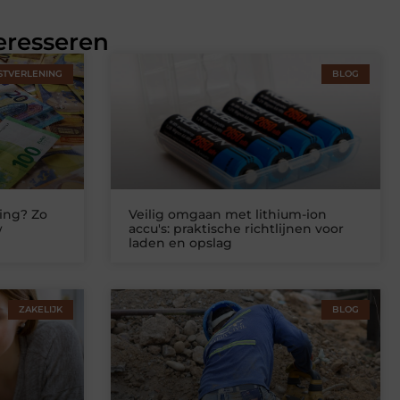
eresseren
STVERLENING
BLOG
ing? Zo
Veilig omgaan met lithium-ion
w
accu's: praktische richtlijnen voor
laden en opslag
ZAKELIJK
BLOG