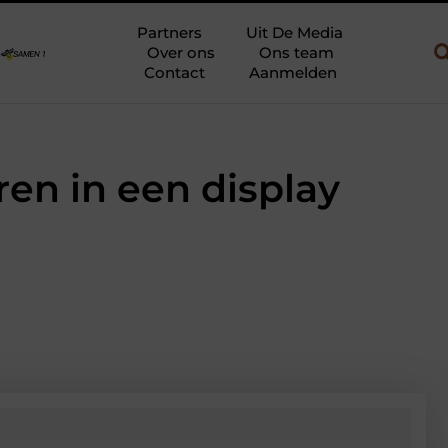
uw en gebruik
Uw slaapkamer verbouwen tot rustoase met een gi
Partners
Uit De Media
Over ons
Ons team
Contact
Aanmelden
en in een display