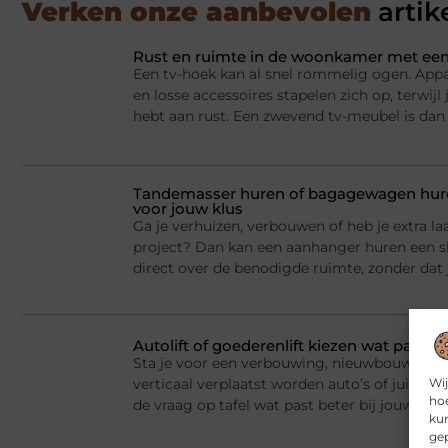
Verken onze aanbevolen
artik
Rust en ruimte in de woonkamer met een
Een tv-hoek kan al snel rommelig ogen. Appa
en losse accessoires stapelen zich op, terwij
hebt aan rust. Een zwevend tv-meubel is dan
Tandemasser huren of bagagewagen huren
voor jouw klus
Ga je verhuizen, verbouwen of heb je extra la
project? Dan kan een aanhanger huren een sl
direct over de benodigde ruimte, zonder dat j
Autolift of goederenlift kiezen wat past 
Sta je voor een verbouwing, nieuwbouw of he
Wij
verticaal verplaatst worden auto’s of juist v
hoe
de vraag op tafel wat past beter bij jouw situ
kun
gep