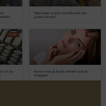
or
Wanneer is een werkbroek de
araten
juiste keuze?
BLOG
BLOG
0 cm te
Acne: hoe je huid vertelt wat er
r
misgaat