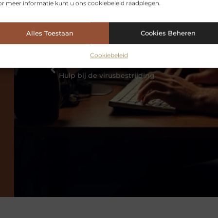
r meer informatie kunt u ons cookiebeleid raadplegen.
Alles Toestaan
Cookies Beheren
Cookiebeleid
VORIGE
Hulp bij de virusbestrijding