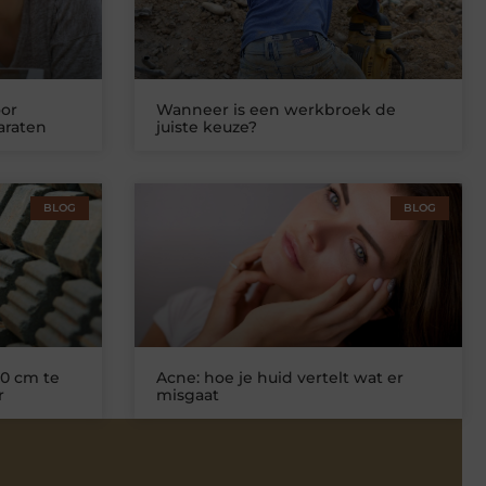
or
Wanneer is een werkbroek de
araten
juiste keuze?
BLOG
BLOG
0 cm te
Acne: hoe je huid vertelt wat er
r
misgaat