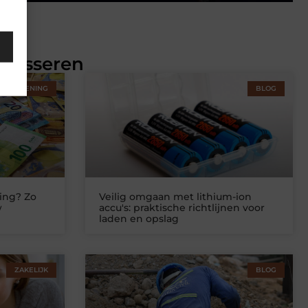
eresseren
STVERLENING
BLOG
ing? Zo
Veilig omgaan met lithium-ion
w
accu's: praktische richtlijnen voor
laden en opslag
ZAKELIJK
BLOG