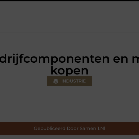
uw klus
Autolift of goederenlift kiezen wat past bij jouw gebou
drijfcomponenten en 
kopen
INDUSTRIE
Gepubliceerd Door Samen 1.nl