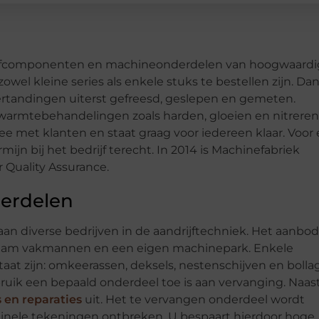
drijfcomponenten en machineonderdelen van hoogwaard
zowel kleine series als enkele stuks te bestellen zijn. Dan
rtandingen uiterst gefreesd, geslepen en gemeten.
warmtebehandelingen zoals harden, gloeien en nitreren
met klanten en staat graag voor iedereen klaar. Voor
ijn bij het bedrijf terecht. In 2014 is Machinefabriek
 Quality Assurance.
derdelen
 diverse bedrijven in de aandrijftechniek. Het aanbod 
en team vakmannen en een eigen machinepark. Enkele
at zijn: omkeerassen, deksels, nestenschijven en bollag
uik een bepaald onderdeel toe is aan vervanging. Naas
s en reparaties
uit. Het te vervangen onderdeel wordt
riginele tekeningen ontbreken. U bespaart hierdoor hoge