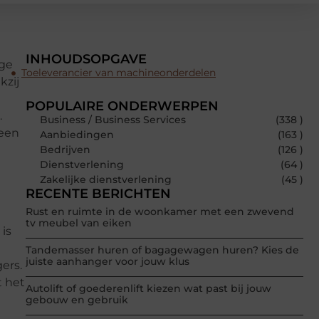
INHOUDSOPGAVE
ige
Toeleverancier van machineonderdelen
kzij
POPULAIRE ONDERWERPEN
.
Business / Business Services
(338 )
 een
Aanbiedingen
(163 )
Bedrijven
(126 )
Dienstverlening
(64 )
Zakelijke dienstverlening
(45 )
RECENTE BERICHTEN
Rust en ruimte in de woonkamer met een zwevend
tv meubel van eiken
is
Tandemasser huren of bagagewagen huren? Kies de
juiste aanhanger voor jouw klus
ers.
t het
Autolift of goederenlift kiezen wat past bij jouw
gebouw en gebruik