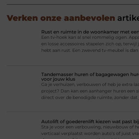
Verken onze aanbevolen
artik
Rust en ruimte in de woonkamer met een
Een tv-hoek kan al snel rommelig ogen. Appa
en losse accessoires stapelen zich op, terwij
hebt aan rust. Een zwevend tv-meubel is dan
Tandemasser huren of bagagewagen huren
voor jouw klus
Ga je verhuizen, verbouwen of heb je extra la
project? Dan kan een aanhanger huren een sl
direct over de benodigde ruimte, zonder dat j
Autolift of goederenlift kiezen wat past 
Sta je voor een verbouwing, nieuwbouw of he
verticaal verplaatst worden auto’s of juist v