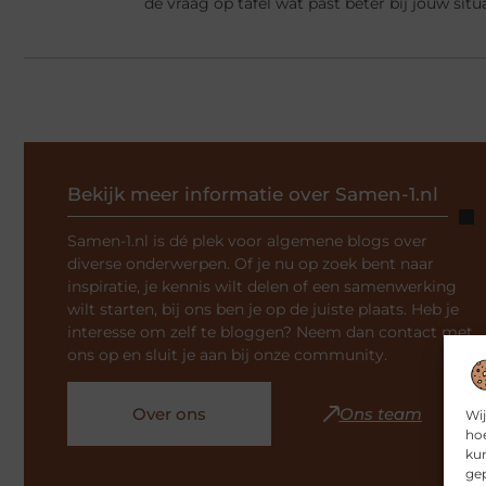
de vraag op tafel wat past beter bij jouw situ
Bekijk meer informatie over Samen-1.nl
Samen-1.nl is dé plek voor algemene blogs over
diverse onderwerpen. Of je nu op zoek bent naar
inspiratie, je kennis wilt delen of een samenwerking
wilt starten, bij ons ben je op de juiste plaats. Heb je
interesse om zelf te bloggen? Neem dan contact met
ons op en sluit je aan bij onze community.
Over ons
Ons team
Wij
hoe
kun
gep