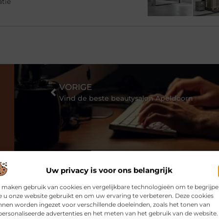
atie
VORIGE
Vind de beste beautysalon Apeldoorn
Uw privacy is voor ons belangrijk
 maken gebruik van cookies en vergelijkbare technologieën om te begrijp
 u onze website gebruikt en om uw ervaring te verbeteren. Deze cookies
nen worden ingezet voor verschillende doeleinden, zoals het tonen van
ersonaliseerde advertenties en het meten van het gebruik van de website.