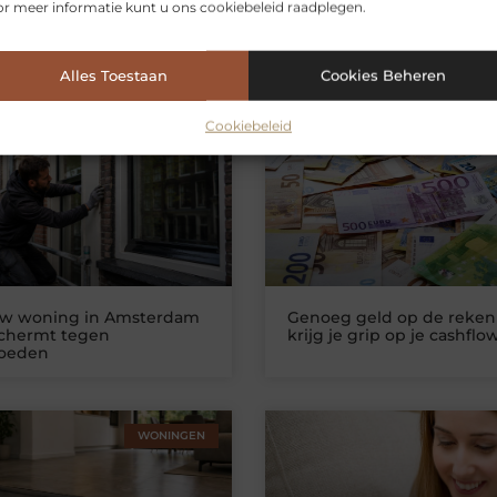
r meer informatie kunt u ons cookiebeleid raadplegen.
Alles Toestaan
Cookies Beheren
erde artikelen
die u mogelijk int
Cookiebeleid
WONINGEN
ZAKELIJKE DIEN
uw woning in Amsterdam
Genoeg geld op de reken
schermt tegen
krijg je grip op je cashflo
loeden
WONINGEN