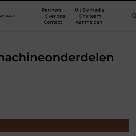
w en gebruik
Uw slaapkamer verbouwen tot rustoase met een gie
Partners
Uit De Media
Over ons
Ons team
Contact
Aanmelden
machineonderdelen