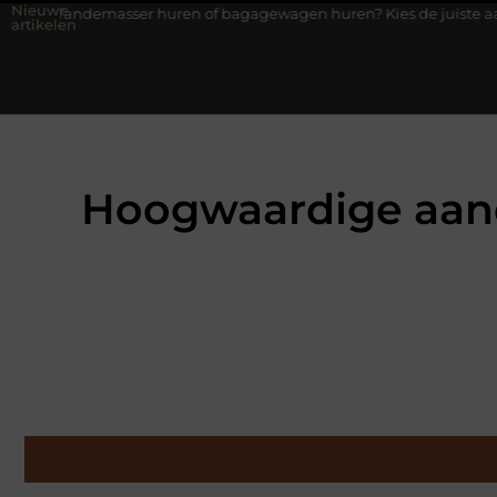
Nieuwe
ser huren of bagagewagen huren? Kies de juiste aanhanger voor jo
artikelen
Hoogwaardige aan