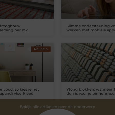
 droogbouw
Slimme ondersteuning vo
warming per m2
werken met mobiele app
MEUBELS
nvoud: zo kies je het
Ytong blokken: wanneer 1
Japandi vloerkleed
dun is voor je binnenmuu
Bekijk alle artikelen over dit onderwerp