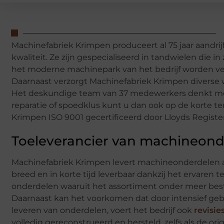
Machinefabriek Krimpen produceert al 75 jaar aan
kwaliteit. Ze zijn gespecialiseerd in tandwielen die in 
het moderne machinepark van het bedrijf worden ve
Daarnaast verzorgt Machinefabriek Krimpen diverse 
Het deskundige team van 37 medewerkers denkt mee 
reparatie of spoedklus kunt u dan ook op de korte term
Krimpen ISO 9001 gecertificeerd door Lloyds Register
Toeleverancier van machineon
Machinefabriek Krimpen levert machineonderdelen aan
breed en in korte tijd leverbaar dankzij het ervar
onderdelen waaruit het assortiment onder meer besta
Daarnaast kan het voorkomen dat door intensief gebr
leveren van onderdelen, voert het bedrijf ook
revisie
volledig gereconstrueerd en hersteld, zelfs als de o