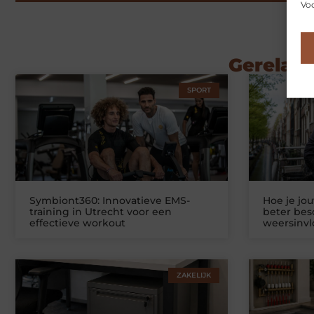
Voo
Gerelate
SPORT
Symbiont360: Innovatieve EMS-
Hoe je jo
training in Utrecht voor een
beter be
effectieve workout
weersinv
ZAKELIJK