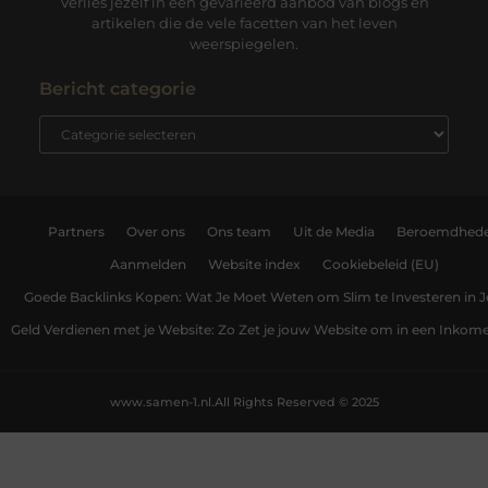
Verlies jezelf in een gevarieerd aanbod van blogs en
artikelen die de vele facetten van het leven
weerspiegelen.
Bericht categorie
Partners
Over ons
Ons team
Uit de Media
Beroemdhed
Aanmelden
Website index
Cookiebeleid (EU)
Goede Backlinks Kopen: Wat Je Moet Weten om Slim te Investeren in 
Geld Verdienen met je Website: Zo Zet je jouw Website om in een Inko
www.samen-1.nl.
All Rights Reserved © 2025