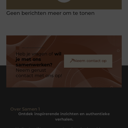
Geen berichten meer om te tonen
Heb je vragen of
wil
je met ons
Neem contact op
samenwerken?
Neem gerust
contact met ons op!
Over Samen 1
Ontdek inspirerende inzichten en authentieke
verhalen.