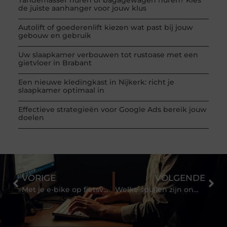
de juiste aanhanger voor jouw klus
Autolift of goederenlift kiezen wat past bij jouw
gebouw en gebruik
Uw slaapkamer verbouwen tot rustoase met een
gietvloer in Brabant
Een nieuwe kledingkast in Nijkerk: richt je
slaapkamer optimaal in
Effectieve strategieën voor Google Ads bereik jouw
doelen
VORIGE
VOLGENDE
Met je e-bike op fietsvakantie: dit zijn de mogelijkheden
Welke spullen zijn onmisbaar bij een goede scheerbeurt?