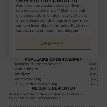
deel van ons platform!
Ben jij een gepassioneerde schrijver of
een nieuwsgierige lezer? Sluit je aan bij
ons blogplatform en deel jouw verhalen,
ontdek inspirerende blogs en bouw mee
aan een levendige community. Registreer
vandaag nog en begin met bloggen.
Registreer nu!
POPULAIRE ONDERWERPEN
Business / Business Services
(338 )
Aanbiedingen
(163 )
Bedrijven
(126 )
Dienstverlening
(64 )
Zakelijke dienstverlening
(45 )
RECENTE BERICHTEN
Rust en ruimte in de woonkamer met een
zwevend tv meubel van eiken
Tandemasser huren of bagagewagen huren? Kies