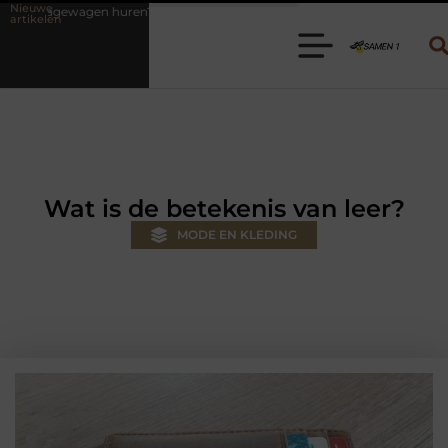
Nieuwe
 Kies de juiste aanhanger voor jouw klus
Autolift of goederenlift k
artikelen
Wat is de betekenis van leer?
MODE EN KLEDING