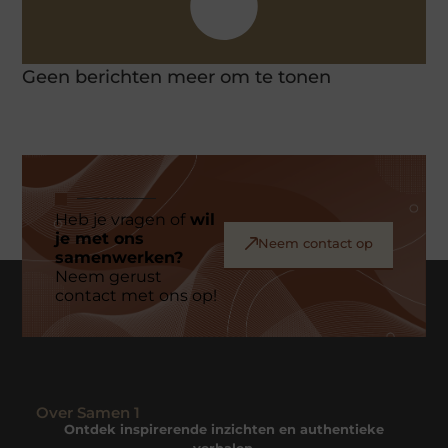
Geen berichten meer om te tonen
Heb je vragen of
wil
je met ons
Neem contact op
samenwerken?
Neem gerust
contact met ons op!
Over Samen 1
Ontdek inspirerende inzichten en authentieke
verhalen.