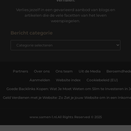
Verlies jezelf in een gevarieerd aanbod van blogs en
artikelen die de vele facetten van het leven
weerspiegelen.
Bericht categorie
Partners
Over ons
Ons team
Uit de Media
Beroemdhed
Aanmelden
Website index
Cookiebeleid (EU)
Goede Backlinks Kopen: Wat Je Moet Weten om Slim te Investeren in 
Geld Verdienen met je Website: Zo Zet je jouw Website om in een Inko
www.samen-1.nl.
All Rights Reserved © 2025