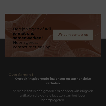
Heb je vragen of
wil
je met ons
Neem contact op
samenwerken?
Neem gerust
contact met ons op!
Over Samen 1
Ontdek inspirerende inzichten en authentieke
verhalen.
Verlies jezelf in een gevarieerd aanbod van blogs en
artikelen die de vele facetten van het leven
weerspiegelen.