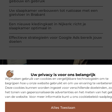
gebouw en gebruik
Uw slaapkamer verbouwen tot rustoase met een
gietvloer in Brabant
Een nieuwe kledingkast in Nijkerk: richt je
slaapkamer optimaal in
Effectieve strategieën voor Google Ads bereik jouw
doelen
VORIGE
VOLGENDE
Uw privacy is voor ons belangrijk
Goud inwisselen bij Inkoop Goud Gouda
Een klein zwembad kopen
Wij maken gebruik van cookies en vergelijkbare technologieën om te
begrijpen hoe u onze website gebruikt en om uw ervaring te verbeteren
Deze cookies kunnen worden ingezet voor verschillende doeleinden, zo
het tonen van gepersonaliseerde advertenties en het meten van het ge
van de website. Voor meer informatie kunt u ons cookiebeleid raadpleg
Alles Toestaan