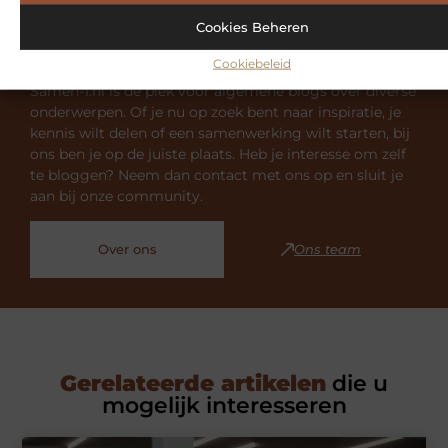
Cookies Beheren
Bekijk meer informatie over Samen-1.nl
Cookiebeleid
Samen-1.nl is dé plek voor algemene blogs over diverse
onderwerpen. Of je nu op zoek bent naar inspiratie, je
kennis wilt delen of een samenwerking wilt starten, bij
ons ben je op de juiste plaats. Heb je interesse om zelf
te bloggen? Neem dan contact met ons op en sluit je
aan bij onze community.
Over ons
Ons team
Gerelateerde artikelen
die u
mogelijk interesseren