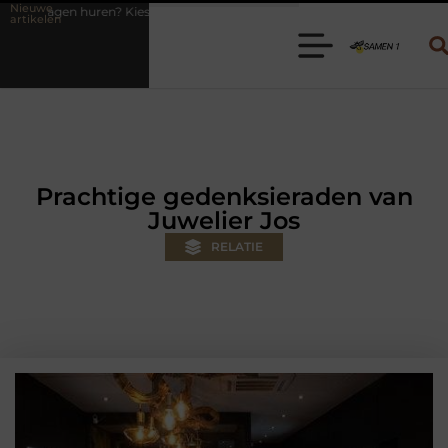
Nieuwe
 de juiste aanhanger voor jouw klus
Autolift of goederenlift kiezen
artikelen
Prachtige gedenksieraden van
Juwelier Jos
RELATIE