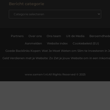
Bericht categorie
Partners
Over ons
Ons team
Uit de Media
Beroemdhed
Aanmelden
Website index
Cookiebeleid (EU)
Goede Backlinks Kopen: Wat Je Moet Weten om Slim te Investeren in 
Geld Verdienen met je Website: Zo Zet je jouw Website om in een Inko
www.samen-1.nl.
All Rights Reserved © 2025