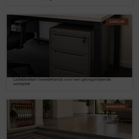
ZAKELIJK
Ladeblokken tweedehands voor een georganiseerde
werkplek
WONINGEN