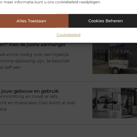
r meer informatie kunt u ons cookiebeleid raadplegen.
 zwevend tv meubel van eiken
ratuur, kabels, afstandsbedieningen
l je juist in de woonkamer behoefte
 een slimme oplossing: het
Alles Toestaan
Cookies Beheren
Cookiebeleid
? Kies de juiste aanhanger
adruimte nodig voor een tijdelijk
imme oplossing zijn. Je beschikt
e zelf een
bij jouw gebouw en gebruik
rinrichting en moet er iets
racht en materialen Dan komt al snel
atie