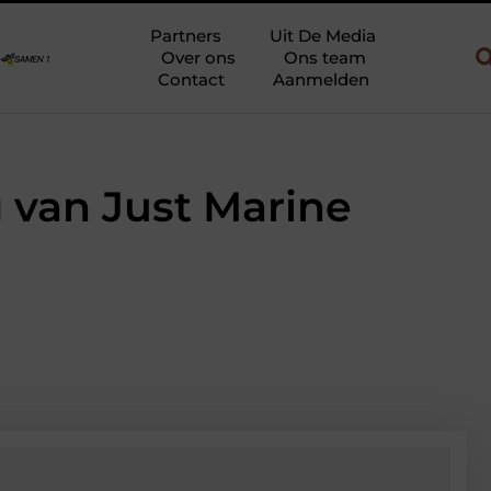
uw en gebruik
Uw slaapkamer verbouwen tot rustoase met een gi
Partners
Uit De Media
Over ons
Ons team
Contact
Aanmelden
ng van Just Marine