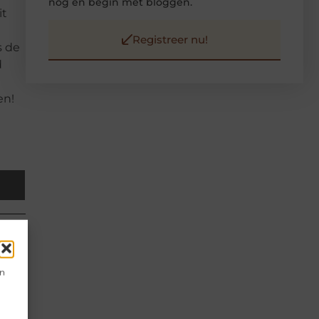
nog en begin met bloggen.
it
Registreer nu!
s de
d
en!
en