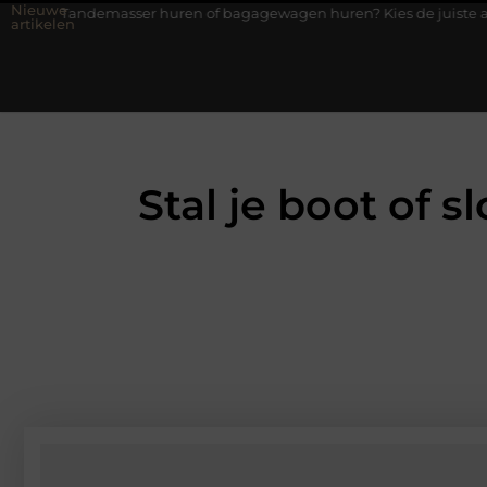
Nieuwe
sser huren of bagagewagen huren? Kies de juiste aanhanger voor j
artikelen
Stal je boot of s