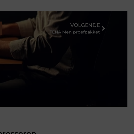
VOLGENDE
TENA Men proefpakket
eresseren