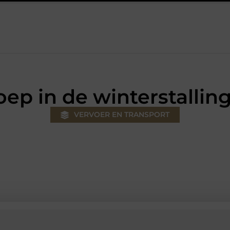
ouw klus
Autolift of goederenlift kiezen wat past bij jouw gebo
loep in de winterstalli
VERVOER EN TRANSPORT