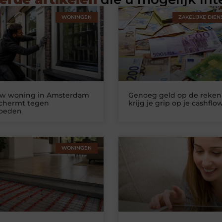
WONINGEN
ZAKELIJKE DIEN
uw woning in Amsterdam
Genoeg geld op de reken
schermt tegen
krijg je grip op je cashflo
loeden
WONINGEN