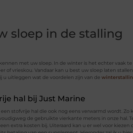
w sloep in de stalling
rkennen met uw sloep. In de winter is het echter vaak te
 of vrieskou. Vandaar kan u best uw sloep laten stallen
j u uitleggen wat de voordelen zijn van de
winterstalli
ije hal bij Just Marine
in een stofvrije hal die ook nog eens verwarmd wordt. Zo 
nvoudigweg de gebruikte vierkante meters in onze hal. Te
en extra kosten bij. Uiteraard kan u er wel voor kiezen
ts betaling van een supplement. Hieronder zal ik u hier