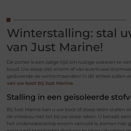
Winterstalling: stal u
van Just Marine!
De zomer is een zalige tijd om rustige wateren te ve
koud. Uw sloep ziet enorm af van eventueel stormweer
gedurende de wintermaanden! In dit artikel zullen wi
van uw boot bij Just Marine
.
Stalling in een geïsoleerde stofvr
Bij Just Marine kan u uw boot of sloep laten stallen 
de vrieskou niet tot bij uw sloep raken. U betaalt ee
het onderwaterschip enorm vervuild is, komen hier ge
extra werkzaamheden door ons te laten uitvoeren, mi