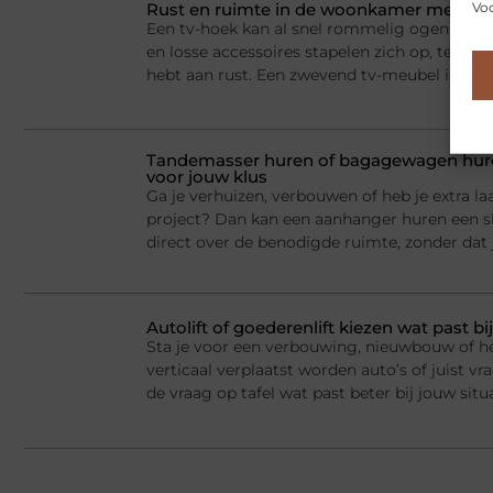
Voo
Rust en ruimte in de woonkamer met een
Een tv-hoek kan al snel rommelig ogen. Appa
en losse accessoires stapelen zich op, terwij
hebt aan rust. Een zwevend tv-meubel is dan
Tandemasser huren of bagagewagen huren
voor jouw klus
Ga je verhuizen, verbouwen of heb je extra la
project? Dan kan een aanhanger huren een sl
direct over de benodigde ruimte, zonder dat j
Autolift of goederenlift kiezen wat past 
Sta je voor een verbouwing, nieuwbouw of he
verticaal verplaatst worden auto’s of juist v
de vraag op tafel wat past beter bij jouw situ