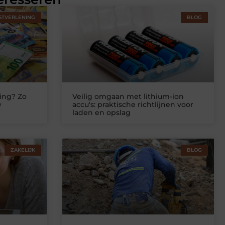
STVERLENING
BLOG
ing? Zo
Veilig omgaan met lithium-ion
w
accu's: praktische richtlijnen voor
laden en opslag
ZAKELIJK
BLOG