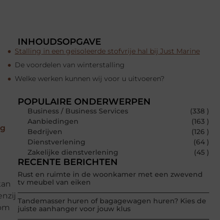
INHOUDSOPGAVE
Stalling in een geïsoleerde stofvrije hal bij Just Marine
De voordelen van winterstalling
Welke werken kunnen wij voor u uitvoeren?
POPULAIRE ONDERWERPEN
Business / Business Services
(338 )
Aanbiedingen
(163 )
ng
Bedrijven
(126 )
Dienstverlening
(64 )
Zakelijke dienstverlening
(45 )
RECENTE BERICHTEN
Rust en ruimte in de woonkamer met een zwevend
tv meubel van eiken
kan
nzij
Tandemasser huren of bagagewagen huren? Kies de
 om
juiste aanhanger voor jouw klus