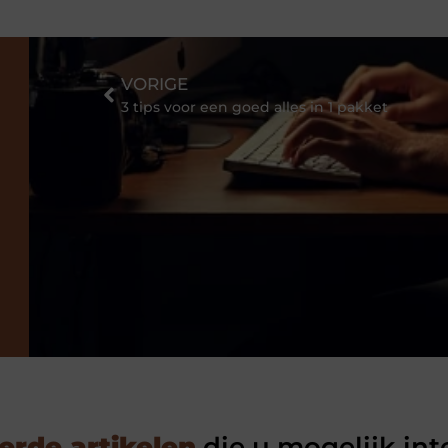
VORIGE
3 tips voor een goed alles in 1 pakket
erde artikelen
die u mogelijk int