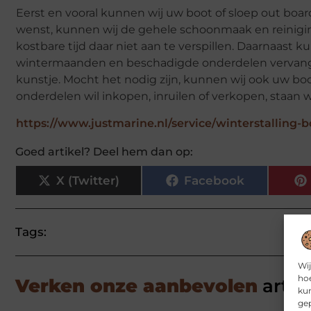
Eerst en vooral kunnen wij uw boot of sloep out boar
wenst, kunnen wij de gehele schoonmaak en reinigi
kostbare tijd daar niet aan te verspillen. Daarnaast
wintermaanden en beschadigde onderdelen vervange
kunstje. Mocht het nodig zijn, kunnen wij ook uw bo
onderdelen wil inkopen, inruilen of verkopen, staan wi
https://www.justmarine.nl/service/winterstalling-b
Goed artikel? Deel hem dan op:
X (Twitter)
Facebook
Tags:
Wij
hoe
Verken onze aanbevolen
artik
kun
gep