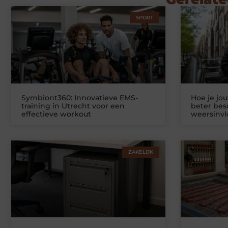
SPORT
Symbiont360: Innovatieve EMS-
Hoe je jo
training in Utrecht voor een
beter be
effectieve workout
weersinv
ZAKELIJK