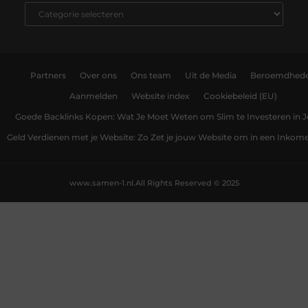
Partners
Over ons
Ons team
Uit de Media
Beroemdhed
Aanmelden
Website index
Cookiebeleid (EU)
Goede Backlinks Kopen: Wat Je Moet Weten om Slim te Investeren in 
Geld Verdienen met je Website: Zo Zet je jouw Website om in een Inko
www.samen-1.nl.
All Rights Reserved © 2025