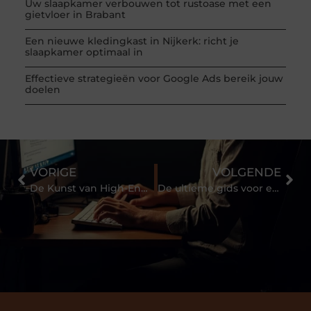
Uw slaapkamer verbouwen tot rustoase met een
gietvloer in Brabant
Een nieuwe kledingkast in Nijkerk: richt je
slaapkamer optimaal in
Effectieve strategieën voor Google Ads bereik jouw
doelen
VORIGE
VOLGENDE
De Kunst van High-End Auto Detailing bij Ride & Shine
De ultieme gids voor efficiënt stoken in je houtkachel