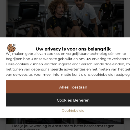
Symbiont360: Innovatieve EMS-training in Utrecht voor een
Uw privacy is voor ons belangrijk
effectieve workout
Wij maken gebruik van cookies en vergelijkbare technologieën om te
begrijpen hoe u onze website gebruikt en om uw ervaring te verbeteren
Deze cookies kunnen worden ingezet voor verschillende doeleinden, zo
het tonen van gepersonaliseerde advertenties en het meten van het ge
WONINGEN
van de website. Voor meer informatie kunt u ons cookiebeleid raadpleg
Alles Toestaan
Cookies Beheren
Cookiebeleid
Hoe je jouw woning in Amsterdam beter beschermt tegen
weersinvloeden