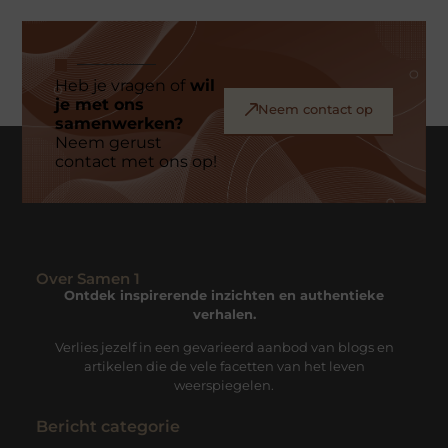
Heb je vragen of
wil
je met ons
Neem contact op
samenwerken?
Neem gerust
contact met ons op!
Over Samen 1
Ontdek inspirerende inzichten en authentieke
verhalen.
Verlies jezelf in een gevarieerd aanbod van blogs en
artikelen die de vele facetten van het leven
weerspiegelen.
Bericht categorie