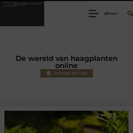
Nieuwe
 Kies de juiste aanhanger voor jouw klus
Autolift of goederenlift k
artikelen
De wereld van haagplanten
online
WONING EN TUIN