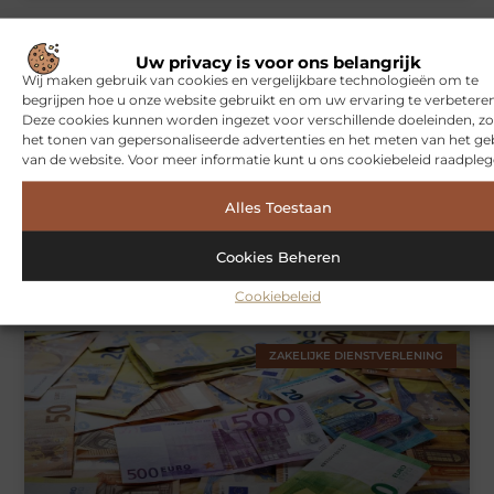
WONINGEN
Uw privacy is voor ons belangrijk
Wij maken gebruik van cookies en vergelijkbare technologieën om te
begrijpen hoe u onze website gebruikt en om uw ervaring te verbeteren
Deze cookies kunnen worden ingezet voor verschillende doeleinden, zo
het tonen van gepersonaliseerde advertenties en het meten van het ge
van de website. Voor meer informatie kunt u ons cookiebeleid raadpleg
Alles Toestaan
Cookies Beheren
Hoe je jouw woning in Amsterdam beter beschermt tegen
weersinvloeden
Cookiebeleid
ZAKELIJKE DIENSTVERLENING