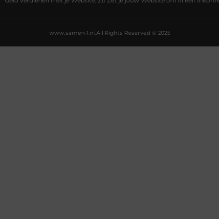
Geld Verdienen met je Website: Zo Zet je jouw Website om in een Inko
www.samen-1.nl.
All Rights Reserved © 2025