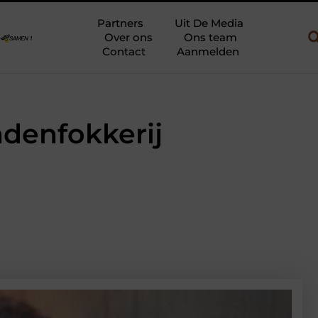
ebruik
Uw slaapkamer verbouwen tot rustoase met een gietvloer
Partners
Uit De Media
Over ons
Ons team
Contact
Aanmelden
denfokkerij