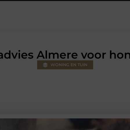
s
Autolift of goederenlift kiezen wat past bij jouw gebouw en g
dvies Almere voor hon
WONING EN TUIN