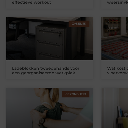
effectieve workout
weersinv
ZAKELIJK
Ladeblokken tweedehands voor
Wat kost
een georganiseerde werkplek
vloerver
GEZONDHEID