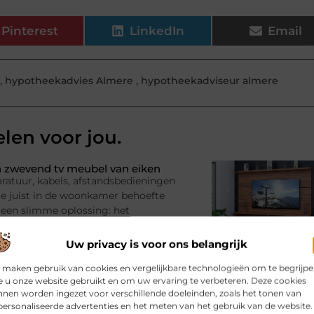
Pinterest
LinkedIn
Email
,
hypotheekadvies Almere
,
hypotheekadviseur almere
elen voor jou.
 zwevend tv meubel van eiken
ratuur, kabels, afstandsbedieningen
l je juist in de woonkamer behoefte
 een slimme oplossing: het
Uw privacy is voor ons belangrijk
? Kies de juiste aanhanger
 maken gebruik van cookies en vergelijkbare technologieën om te begrijp
 u onze website gebruikt en om uw ervaring te verbeteren. Deze cookies
adruimte nodig voor een tijdelijk
nen worden ingezet voor verschillende doeleinden, zoals het tonen van
imme oplossing zijn. Je beschikt
ersonaliseerde advertenties en het meten van het gebruik van de website.