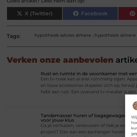
Goed artikel? Deel hem dan op:
X (Twitter)
Facebook
hypotheek advies almere
,
hypotheek almere
Tags:
Verken onze aanbevolen
artik
Rust en ruimte in de woonkamer met een
Een tv-hoek kan al snel rommelig ogen. Appa
en losse accessoires stapelen zich op, terwij
hebt aan rust. Een zwevend tv-meubel is dan
Tandemasser huren of bagagewagen huren
Wij
voor jouw klus
hoe
Ga je verhuizen, verbouwen of heb je extra la
kun
project? Dan kan een aanhanger huren een sl
gep