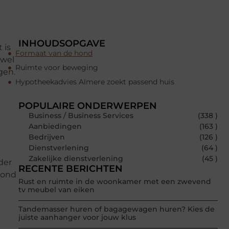
INHOUDSOPGAVE
 is
Formaat van de hond
 wel
Ruimte voor beweging
gen.
Hypotheekadvies Almere zoekt passend huis
POPULAIRE ONDERWERPEN
Business / Business Services
(338 )
Aanbiedingen
(163 )
Bedrijven
(126 )
Dienstverlening
(64 )
t
Zakelijke dienstverlening
(45 )
der
RECENTE BERICHTEN
rond
Rust en ruimte in de woonkamer met een zwevend
tv meubel van eiken
Tandemasser huren of bagagewagen huren? Kies de
juiste aanhanger voor jouw klus