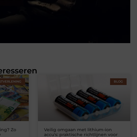
eresseren
STVERLENING
BLOG
ing? Zo
Veilig omgaan met lithium-ion
w
accu's: praktische richtlijnen voor