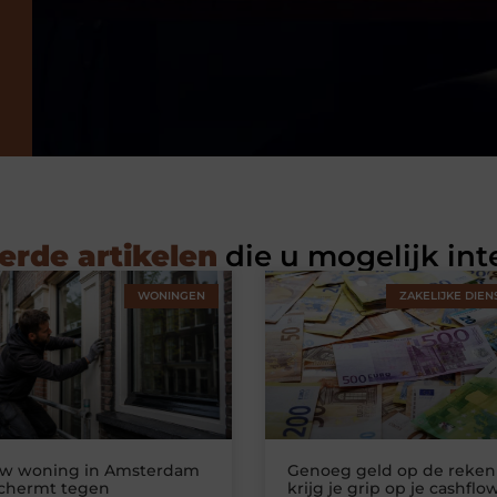
erde artikelen
die u mogelijk int
WONINGEN
ZAKELIJKE DIEN
uw woning in Amsterdam
Genoeg geld op de reken
schermt tegen
krijg je grip op je cashflo