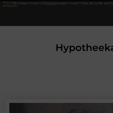
Nieuwe
ren of bagagewagen huren? Kies de juiste aanhanger voor jouw klu
artikelen
Hypotheeka