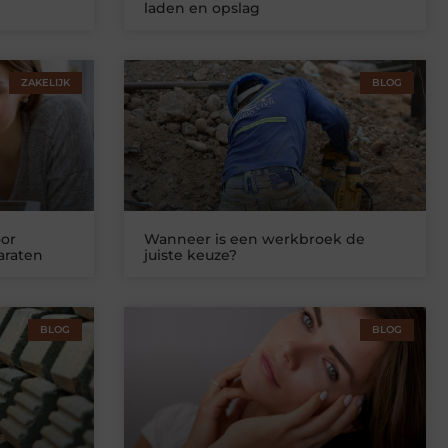
laden en opslag
ZAKELIJK
BLOG
or
Wanneer is een werkbroek de
araten
juiste keuze?
BLOG
BLOG