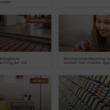
loeden
WONINGEN
 droogbouw
Slimme ondersteuning vo
warming per m2
werken met mobiele app
MEUBELS