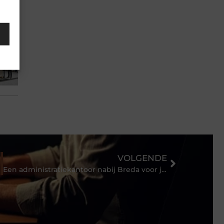
VOLGENDE
Een administratiekantoor nabij Breda voor je boekhouding