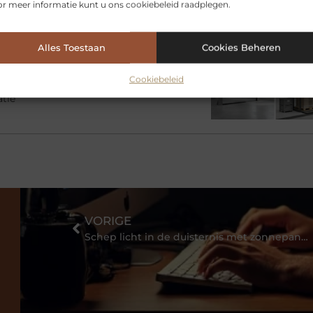
e zelf een
r meer informatie kunt u ons cookiebeleid raadplegen.
Alles Toestaan
Cookies Beheren
bij jouw gebouw en gebruik
rinrichting en moet er iets
Cookiebeleid
racht en materialen Dan komt al snel
atie
VORIGE
Schep licht in de duisternis met zonnepanelen in Breda