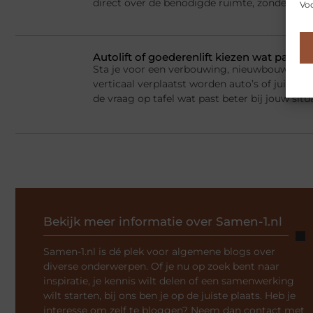
direct over de benodigde ruimte, zonder dat j
Voo
Autolift of goederenlift kiezen wat past 
Sta je voor een verbouwing, nieuwbouw of he
verticaal verplaatst worden auto’s of juist v
de vraag op tafel wat past beter bij jouw situ
Bekijk meer informatie over Samen-1.nl
Samen-1.nl is dé plek voor algemene blogs over
diverse onderwerpen. Of je nu op zoek bent naar
inspiratie, je kennis wilt delen of een samenwerking
wilt starten, bij ons ben je op de juiste plaats. Heb je
interesse om zelf te bloggen? Neem dan contact met