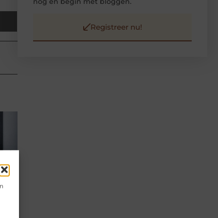
nog en begin met bloggen.
Registreer nu!
en