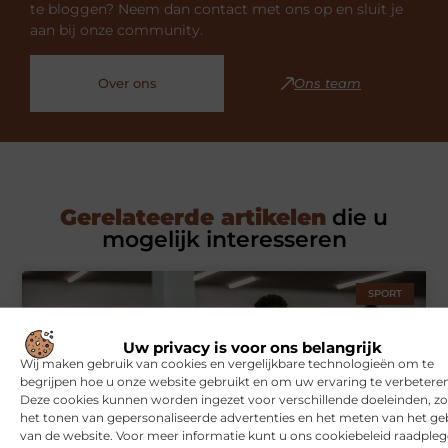
te bloggen? Neem dan contact met ons op en sluit je
aan bij onze community.
Over ons
Ons team
Gerelateerde artikelen
die u
mogelijk interesseren
SPORT
Uw privacy is voor ons belangrijk
Wij maken gebruik van cookies en vergelijkbare technologieën om te
begrijpen hoe u onze website gebruikt en om uw ervaring te verbeteren
Deze cookies kunnen worden ingezet voor verschillende doeleinden, zo
het tonen van gepersonaliseerde advertenties en het meten van het ge
van de website. Voor meer informatie kunt u ons cookiebeleid raadpleg