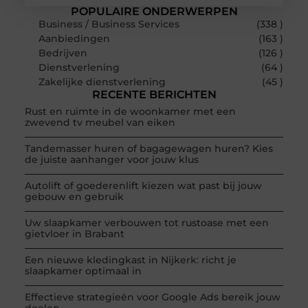
POPULAIRE ONDERWERPEN
Business / Business Services
(338 )
Aanbiedingen
(163 )
Bedrijven
(126 )
Dienstverlening
(64 )
Zakelijke dienstverlening
(45 )
RECENTE BERICHTEN
Rust en ruimte in de woonkamer met een
zwevend tv meubel van eiken
Tandemasser huren of bagagewagen huren? Kies
de juiste aanhanger voor jouw klus
Autolift of goederenlift kiezen wat past bij jouw
gebouw en gebruik
Uw slaapkamer verbouwen tot rustoase met een
gietvloer in Brabant
Een nieuwe kledingkast in Nijkerk: richt je
slaapkamer optimaal in
Effectieve strategieën voor Google Ads bereik jouw
doelen