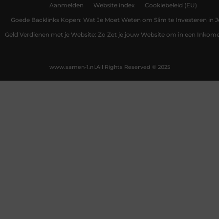
Aanmelden
Website index
Cookiebeleid (EU)
Goede Backlinks Kopen: Wat Je Moet Weten om Slim te Investeren in 
Geld Verdienen met je Website: Zo Zet je jouw Website om in een Inko
www.samen-1.nl.
All Rights Reserved © 2025