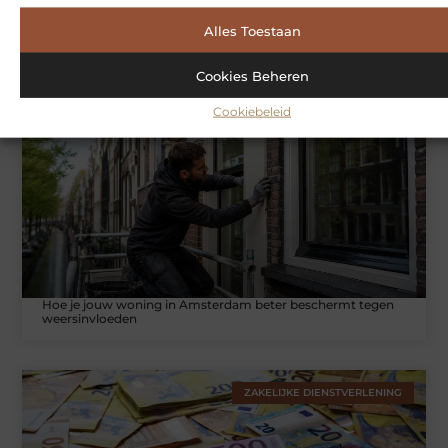
Alles Toestaan
Symbiont360: Innovatieve EMS-training in Utrecht voor een
effectieve workout
Cookies Beheren
Cookiebeleid
WONINGEN
Hoe je jouw woning in Amsterdam beter beschermt tegen
weersinvloeden
ZAKELIJKE DIENSTVERLENING