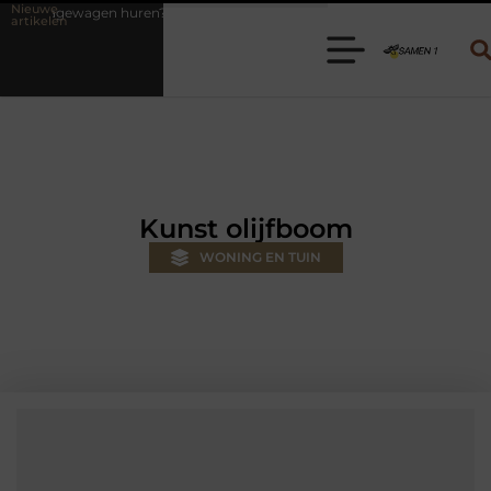
Nieuwe
n? Kies de juiste aanhanger voor jouw klus
Autolift of goederenlif
artikelen
Kunst olijfboom
WONING EN TUIN