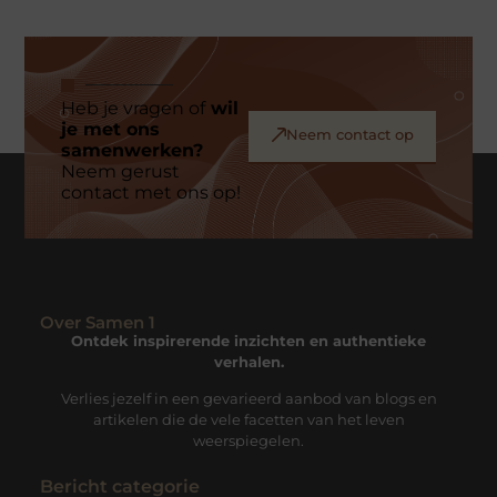
Heb je vragen of
wil
je met ons
Neem contact op
samenwerken?
Neem gerust
contact met ons op!
Over Samen 1
Ontdek inspirerende inzichten en authentieke
verhalen.
Verlies jezelf in een gevarieerd aanbod van blogs en
artikelen die de vele facetten van het leven
weerspiegelen.
Bericht categorie