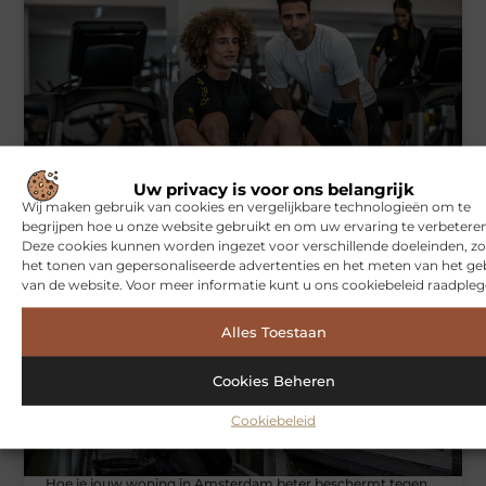
Symbiont360: Innovatieve EMS-training in Utrecht voor een
Uw privacy is voor ons belangrijk
effectieve workout
Wij maken gebruik van cookies en vergelijkbare technologieën om te
begrijpen hoe u onze website gebruikt en om uw ervaring te verbeteren
Deze cookies kunnen worden ingezet voor verschillende doeleinden, zo
het tonen van gepersonaliseerde advertenties en het meten van het ge
WONINGEN
van de website. Voor meer informatie kunt u ons cookiebeleid raadpleg
Alles Toestaan
Cookies Beheren
Cookiebeleid
Hoe je jouw woning in Amsterdam beter beschermt tegen