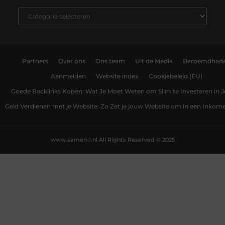
Partners
Over ons
Ons team
Uit de Media
Beroemdhed
Aanmelden
Website index
Cookiebeleid (EU)
Goede Backlinks Kopen: Wat Je Moet Weten om Slim te Investeren in 
Geld Verdienen met je Website: Zo Zet je jouw Website om in een Inko
www.samen-1.nl.
All Rights Reserved © 2025