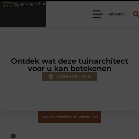
Nieuwe
ren? Kies de juiste aanhanger voor jouw klus
Autolift of goederenl
artikelen
Ontdek wat deze tuinarchitect
voor u kan betekenen
WONING EN TUIN
Gepubliceerd Door Samen 1.nl