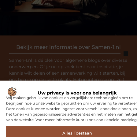
Bekijk meer informatie over Samen-1.nl
Samen-1.nl is dé plek voor algemene blogs over diverse
onderwerpen. Of je nu op zoek bent naar inspiratie, je
kennis wilt delen of een samenwerking wilt starten, bij
ons ben je op de juiste plaats. Heb je interesse om zelf
te bloggen? Neem dan contact met ons op en sluit je
aan bij onze community.
Uw privacy is voor ons belangrijk
Wij maken gebruik van cookies en vergelijkbare technologieën om te
begrijpen hoe u onze website gebruikt en om uw ervaring te verbeteren
Over ons
Ons team
Deze cookies kunnen worden ingezet voor verschillende doeleinden, zo
het tonen van gepersonaliseerde advertenties en het meten van het ge
van de website. Voor meer informatie kunt u ons cookiebeleid raadpleg
Alles Toestaan