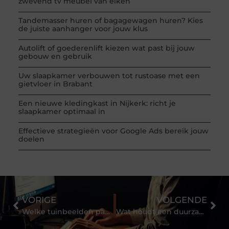
zwevend tv meubel van eiken
Tandemasser huren of bagagewagen huren? Kies
de juiste aanhanger voor jouw klus
Autolift of goederenlift kiezen wat past bij jouw
gebouw en gebruik
Uw slaapkamer verbouwen tot rustoase met een
gietvloer in Brabant
Een nieuwe kledingkast in Nijkerk: richt je
slaapkamer optimaal in
Effectieve strategieën voor Google Ads bereik jouw
doelen
VORIGE
VOLGENDE
Welke tuinbeelden passen bij verschillende tuinstijlen?
Wat houdt een duurzame baan in?