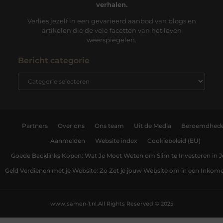
verhalen.
Verlies jezelf in een gevarieerd aanbod van blogs en
artikelen die de vele facetten van het leven
weerspiegelen.
Bericht categorie
Partners
Over ons
Ons team
Uit de Media
Beroemdhed
Aanmelden
Website index
Cookiebeleid (EU)
Goede Backlinks Kopen: Wat Je Moet Weten om Slim te Investeren in 
Geld Verdienen met je Website: Zo Zet je jouw Website om in een Inko
www.samen-1.nl.
All Rights Reserved © 2025