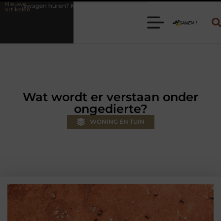
Nieuwe
es de juiste aanhanger voor jouw klus
Autolift of goederenlift kie
artikelen
Wat wordt er verstaan onder
ongedierte?
WONING EN TUIN