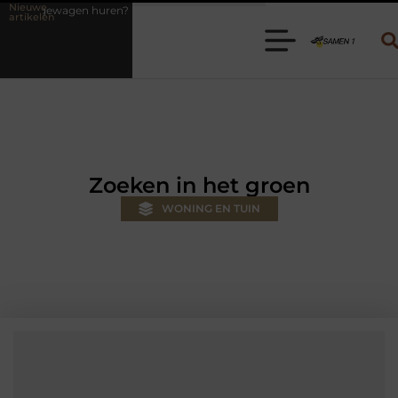
Nieuwe
? Kies de juiste aanhanger voor jouw klus
Autolift of goederenlift 
artikelen
Zoeken in het groen
WONING EN TUIN