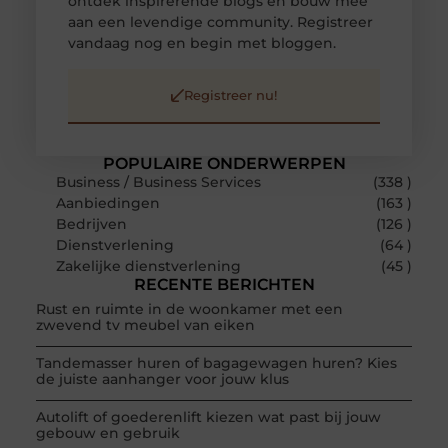
ontdek inspirerende blogs en bouw mee
aan een levendige community. Registreer
vandaag nog en begin met bloggen.
Registreer nu!
POPULAIRE ONDERWERPEN
Business / Business Services
(338 )
Aanbiedingen
(163 )
Bedrijven
(126 )
Dienstverlening
(64 )
Zakelijke dienstverlening
(45 )
RECENTE BERICHTEN
Rust en ruimte in de woonkamer met een
zwevend tv meubel van eiken
Tandemasser huren of bagagewagen huren? Kies
de juiste aanhanger voor jouw klus
Autolift of goederenlift kiezen wat past bij jouw
gebouw en gebruik