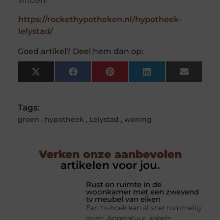
vinden!
https://rockethypotheken.nl/hypotheek-
lelystad/
Goed artikel? Deel hem dan op:
X
Facebook
Pinterest
LinkedIn
Email
(Twitter)
Tags:
groen
,
hypotheek
,
Lelystad
,
woning
Verken onze aanbevolen
artikelen voor jou.
Rust en ruimte in de
woonkamer met een zwevend
tv meubel van eiken
Een tv-hoek kan al snel rommelig
ogen. Apparatuur, kabels,