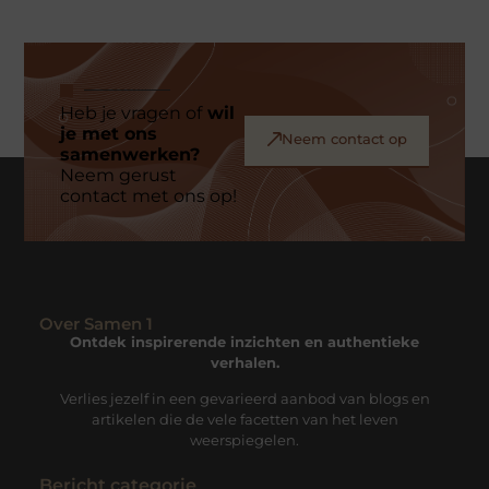
Heb je vragen of
wil
je met ons
Neem contact op
samenwerken?
Neem gerust
contact met ons op!
Over Samen 1
Ontdek inspirerende inzichten en authentieke
verhalen.
Verlies jezelf in een gevarieerd aanbod van blogs en
artikelen die de vele facetten van het leven
weerspiegelen.
Bericht categorie