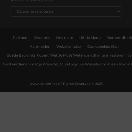
Partners
Over ons
Ons team
Uit de Media
Beroemdhed
Aanmelden
Website index
Cookiebeleid (EU)
Goede Backlinks Kopen: Wat Je Moet Weten om Slim te Investeren in 
Geld Verdienen met je Website: Zo Zet je jouw Website om in een Inko
www.samen-1.nl.
All Rights Reserved © 2025