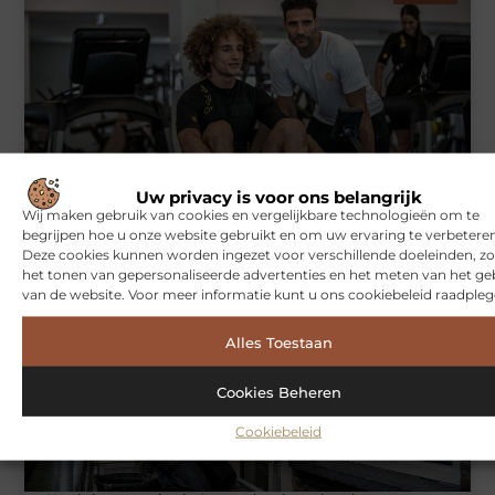
Uw privacy is voor ons belangrijk
Symbiont360: Innovatieve EMS-training in Utrecht voor een
effectieve workout
Wij maken gebruik van cookies en vergelijkbare technologieën om te
begrijpen hoe u onze website gebruikt en om uw ervaring te verbeteren
Deze cookies kunnen worden ingezet voor verschillende doeleinden, zo
het tonen van gepersonaliseerde advertenties en het meten van het ge
van de website. Voor meer informatie kunt u ons cookiebeleid raadpleg
WONINGEN
Alles Toestaan
Cookies Beheren
Cookiebeleid