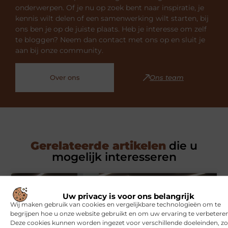
onderwerpen. Of je nu op zoek bent naar inspiratie, je
kennis wilt delen of een samenwerking wilt starten, bij
ons ben je op de juiste plaats. Heb je interesse om zelf
te bloggen? Neem dan contact met ons op en sluit je
aan bij onze community.
Over ons
Ons team
Gerelateerde artikelen
die u
mogelijk interesseren
SPORT
Uw privacy is voor ons belangrijk
Wij maken gebruik van cookies en vergelijkbare technologieën om te
begrijpen hoe u onze website gebruikt en om uw ervaring te verbeteren
Deze cookies kunnen worden ingezet voor verschillende doeleinden, zo