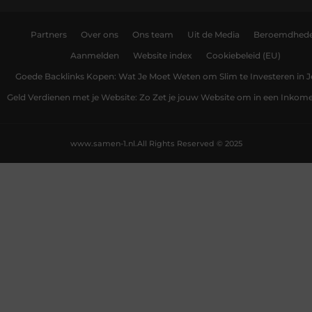
Partners
Over ons
Ons team
Uit de Media
Beroemdhed
Aanmelden
Website index
Cookiebeleid (EU)
Goede Backlinks Kopen: Wat Je Moet Weten om Slim te Investeren in 
Geld Verdienen met je Website: Zo Zet je jouw Website om in een Inko
www.samen-1.nl.
All Rights Reserved © 2025