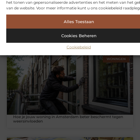
het tonen van gepersonaliseerde advertenties en het meten van het ge
van de website. Voor meer informatie kunt u ons cookiebeleid raadpleg
Alles Toestaan
Symbiont360: Innovatieve EMS-training in Utrecht voor een
Cookies Beheren
effectieve workout
Cookiebeleid
WONINGEN
Hoe je jouw woning in Amsterdam beter beschermt tegen
weersinvloeden