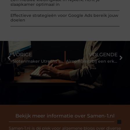
slaapkamer optimaal in
Effectieve strategieën voor Google Ads bereik jouw
doelen
VORIGE
VOLGENDE
Slotenmaker Utrecht spoed
Airco huren bij een erkend specialist?
Bekijk meer informatie over Samen-1.nl
Samen-1.nl is dé plek voor algemene blogs over diverse