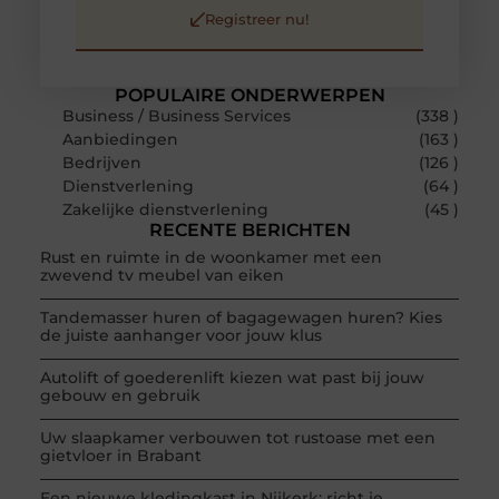
Registreer nu!
POPULAIRE ONDERWERPEN
Business / Business Services
(338 )
Aanbiedingen
(163 )
Bedrijven
(126 )
Dienstverlening
(64 )
Zakelijke dienstverlening
(45 )
RECENTE BERICHTEN
Rust en ruimte in de woonkamer met een
zwevend tv meubel van eiken
Tandemasser huren of bagagewagen huren? Kies
de juiste aanhanger voor jouw klus
Autolift of goederenlift kiezen wat past bij jouw
gebouw en gebruik
Uw slaapkamer verbouwen tot rustoase met een
gietvloer in Brabant
Een nieuwe kledingkast in Nijkerk: richt je