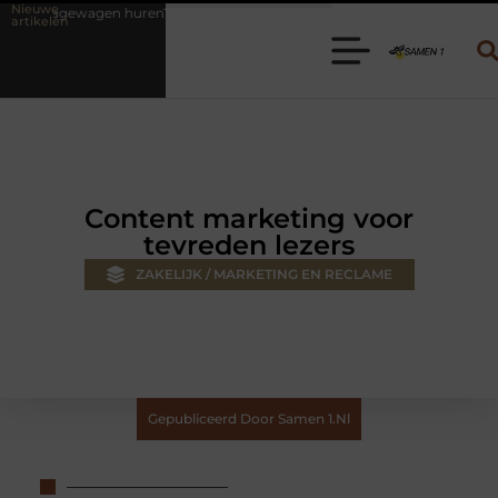
Nieuwe
n? Kies de juiste aanhanger voor jouw klus
Autolift of goederenlif
artikelen
Content marketing voor
tevreden lezers
ZAKELIJK / MARKETING EN RECLAME
Gepubliceerd Door Samen 1.nl