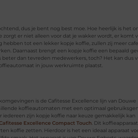
htend, dus je bent nog best moe. Hoe heerlijk is het 
 zorgt er niet alleen voor dat je wakker wordt, er komt 
ebben tot een lekker kopje koffie, zullen zij meer caf
ken. Daarnaast brengt een kopje koffie een bepaald ge
is beter dan tevreden medewerkers, toch? Het kan dus v
ffieautomaat in jouw werkruimte plaatst.
erkomgevingen is de Cafitesse Excellence lijn van Douwe
schillende koffieautomaten met een optimaal gebruiksge
iedereen zijn kopje koffie naar keuze gemakkelijk kan
Cafitesse Excellence Compact Touch
. Dit koffieapparaat
ten koffie zetten. Hierdoor is het een ideaal apparaat vo
lfde smaak. Het apparaat is van Douwe Egberts, waardoor