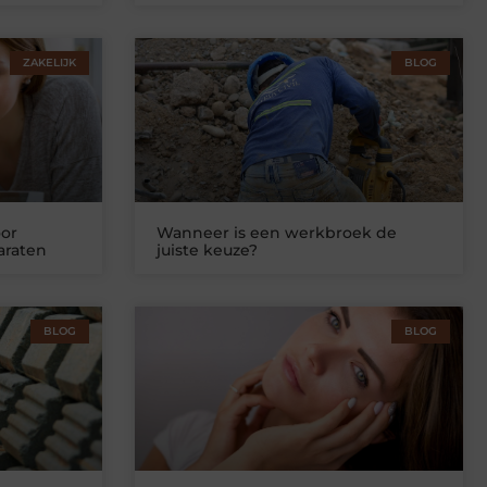
ZAKELIJK
BLOG
or
Wanneer is een werkbroek de
araten
juiste keuze?
BLOG
BLOG