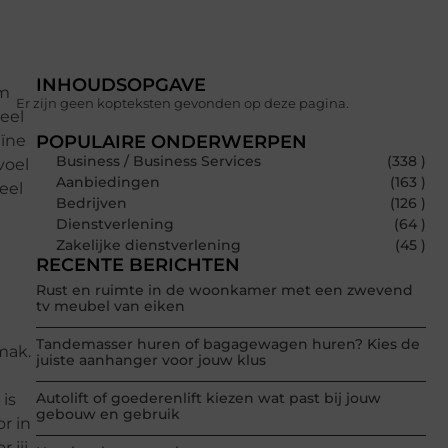
INHOUDSOPGAVE
om
Er zijn geen kopteksten gevonden op deze pagina.
veel
eïne
POPULAIRE ONDERWERPEN
Business / Business Services
(338 )
voel
Aanbiedingen
(163 )
eel
Bedrijven
(126 )
Dienstverlening
(64 )
Zakelijke dienstverlening
(45 )
RECENTE BERICHTEN
Rust en ruimte in de woonkamer met een zwevend
tv meubel van eiken
Tandemasser huren of bagagewagen huren? Kies de
mak.
juiste aanhanger voor jouw klus
Autolift of goederenlift kiezen wat past bij jouw
 is
gebouw en gebruik
or in
 jij