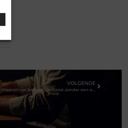
VOLGENDE
elpen
Waarom uw bouwproject niet zonder een elementenbegroting en bouwcalculator kan