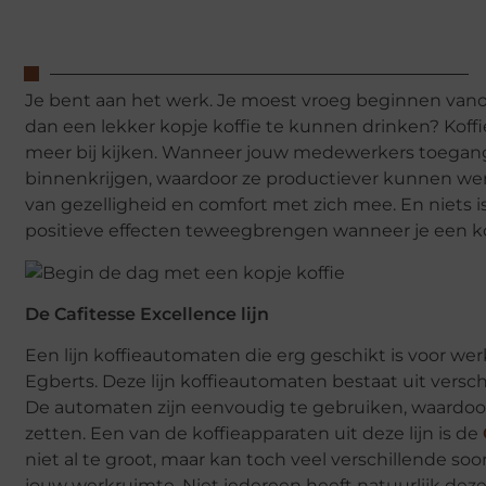
Je bent aan het werk. Je moest vroeg beginnen vanoc
dan een lekker kopje koffie te kunnen drinken? Koffie
meer bij kijken. Wanneer jouw medewerkers toegang h
binnenkrijgen, waardoor ze productiever kunnen wer
van gezelligheid en comfort met zich mee. En niets 
positieve effecten teweegbrengen wanneer je een ko
De Cafitesse Excellence lijn
Een lijn koffieautomaten die erg geschikt is voor w
Egberts. Deze lijn koffieautomaten bestaat uit ver
De automaten zijn eenvoudig te gebruiken, waardoor 
zetten. Een van de koffieapparaten uit deze lijn is de
niet al te groot, maar kan toch veel verschillende soor
jouw werkruimte. Niet iedereen heeft natuurlijk deze