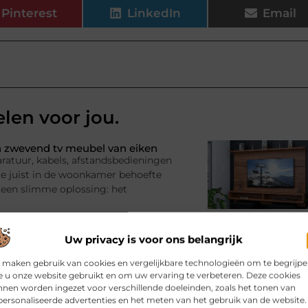
Pinterest
LinkedIn
Email
elen voor jou.
 zwevend tv meubel van eiken
ratuur, kabels, afstandsbedieningen
l je juist in de woonkamer behoefte
 een slimme oplossing: het
Uw privacy is voor ons belangrijk
? Kies de juiste aanhanger
 maken gebruik van cookies en vergelijkbare technologieën om te begrijp
adruimte nodig voor een tijdelijk
 u onze website gebruikt en om uw ervaring te verbeteren. Deze cookies
imme oplossing zijn. Je beschikt
nen worden ingezet voor verschillende doeleinden, zoals het tonen van
e zelf een
ersonaliseerde advertenties en het meten van het gebruik van de website.