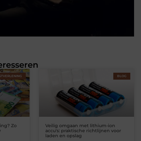
eresseren
STVERLENING
BLOG
ing? Zo
Veilig omgaan met lithium-ion
w
accu's: praktische richtlijnen voor
laden en opslag