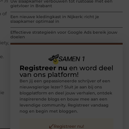
Uw slaapkamer verbouwen tot rustoase met een
gietvloer in Brabant
 of
Een nieuwe kledingkast in Nijkerk: richt je
slaapkamer optimaal in
Effectieve strategieën voor Google Ads bereik jouw
doelen
ety,
e.
Registreer nu
en word deel
van ons platform!
Ben jij een gepassioneerde schrijver of een
nieuwsgierige lezer? Sluit je aan bij ons
ie
blogplatform en deel jouw verhalen, ontdek
inspirerende blogs en bouw mee aan een
levendige community. Registreer vandaag
nog en begin met bloggen.
Registreer nu!