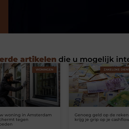
erde artikelen
die u mogelijk int
WONINGEN
ZAKELIJKE DIEN
uw woning in Amsterdam
Genoeg geld op de reken
schermt tegen
krijg je grip op je cashflo
loeden