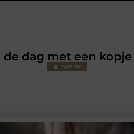
w klus
Autolift of goederenlift kiezen wat past bij jouw gebouw
 de dag met een kopje 
ZAKELIJK