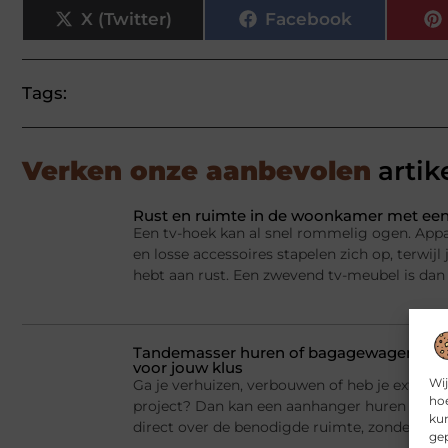
X (Twitter)
Facebook
Tags:
Verken onze aanbevolen
artik
Rust en ruimte in de woonkamer met een
Een tv-hoek kan al snel rommelig ogen. Appa
en losse accessoires stapelen zich op, terwij
hebt aan rust. Een zwevend tv-meubel is dan
Tandemasser huren of bagagewagen huren
voor jouw klus
Wij
Ga je verhuizen, verbouwen of heb je extra la
hoe
project? Dan kan een aanhanger huren een sl
kun
direct over de benodigde ruimte, zonder dat j
gep