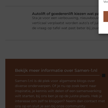
Voo
Autolift of goederenlift kiezen wat past 
Sta je voor een verbouwing, nieuwbouw of he
verticaal verplaatst worden auto’s of juist v
de vraag op tafel wat past beter bij jouw situ
Bekijk meer informatie over Samen-1.nl
Samen-1.nl is dé plek voor algemene blogs over
diverse onderwerpen. Of je nu op zoek bent naar
inspiratie, je kennis wilt delen of een samenwerking
wilt starten, bij ons ben je op de juiste plaats. Heb je
interesse om zelf te bloggen? Neem dan contact met
ons op en sluit je aan bij onze community.