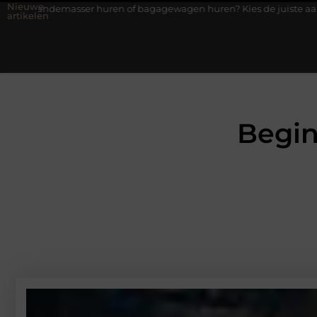
Nieuwe
er huren of bagagewagen huren? Kies de juiste aanhanger voor jou
artikelen
Begin