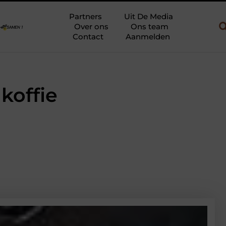
 en gebruik
Uw slaapkamer verbouwen tot rustoase met een giet
Partners
Uit De Media
Over ons
Ons team
Contact
Aanmelden
koffie