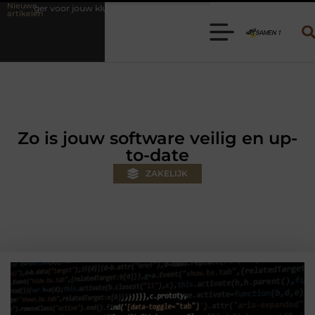
Nieuwe
lus
Autolift of goederenlift kiezen wat past bij jouw gebouw en gebru
artikelen
Zo is jouw software veilig en up-
to-date
ZAKELIJK