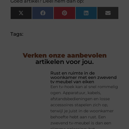
Goed artikel? Deel hem dan op:
X
Facebook
Pinterest
LinkedIn
Email
(Twitter)
Tags:
Verken onze aanbevolen
artikelen voor jou.
Rust en ruimte in de
woonkamer met een zwevend
tv meubel van eiken
Een tv-hoek kan al snel rommelig
ogen. Apparatuur, kabels,
afstandsbedieningen en losse
accessoires stapelen zich op,
terwijl je juist in de woonkamer
behoefte hebt aan rust. Een
zwevend tv-meubel is dan een