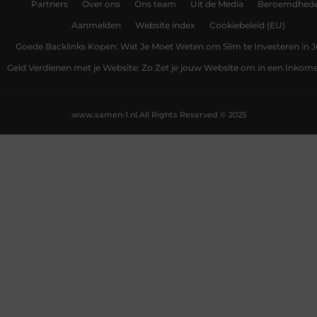
Partners
Over ons
Ons team
Uit de Media
Beroemdhed
Aanmelden
Website index
Cookiebeleid (EU)
Goede Backlinks Kopen: Wat Je Moet Weten om Slim te Investeren in 
Geld Verdienen met je Website: Zo Zet je jouw Website om in een Inko
www.samen-1.nl.
All Rights Reserved © 2025