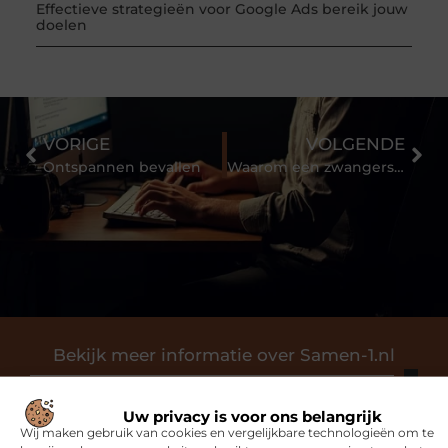
Effectieve strategieën voor Google Ads bereik jouw
doelen
VORIGE
VOLGENDE
Ontspannen bevallen
Waarom een zwangerschapscursus jouw bevalling kan helpen
Bekijk meer informatie over Samen-1.nl
Samen-1.nl is dé plek voor algemene blogs over diverse
Uw privacy is voor ons belangrijk
onderwerpen. Of je nu op zoek bent naar inspiratie, je
Wij maken gebruik van cookies en vergelijkbare technologieën om te
kennis wilt delen of een samenwerking wilt starten, bij