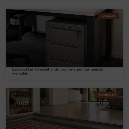
ZAKELIJK
Ladeblokken tweedehands voor een georganiseerde
werkplek
WONINGEN