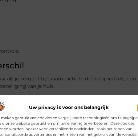
controle.
rschil
r als je vergeet het raam dicht te doen bij vertrek, ben 
beveiliging van je huis.
Uw privacy is voor ons belangrijk
g bent
 maken gebruik van cookies en vergelijkbare technologieën om te begrijp
 u onze website gebruikt en om uw ervaring te verbeteren. Deze cookies
nen worden ingezet voor verschillende doeleinden, zoals het tonen van
ersonaliseerde advertenties en het meten van het gebruik van de website.