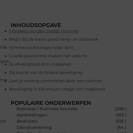
INHOUDSOPGAVE
Inbrekers worden steeds slimmer
Begin bij de basis: goed hang- en sluitwerk
ers
Slimme technologie helpt écht
Goede gewoontes maken het verschil
n een
Je afwezigheid slim maskeren
De kracht van zichtbare beveiliging
imme
Laat je woning controleren door een vakman
Beveiliging in Hilversum vraagt om maatwerk
POPULAIRE ONDERWERPEN
Business / Business Services
(338 )
Aanbiedingen
(163 )
oor
Bedrijven
(126 )
Dienstverlening
(64 )