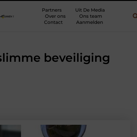
ebouw en gebruik
Uw slaapkamer verbouwen tot rustoase met een 
Partners
Uit De Media
Over ons
Ons team
Contact
Aanmelden
slimme beveiliging