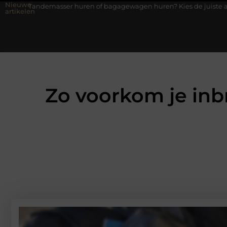
Nieuwe
masser huren of bagagewagen huren? Kies de juiste aanhanger voo
artikelen
Zo voorkom je inb