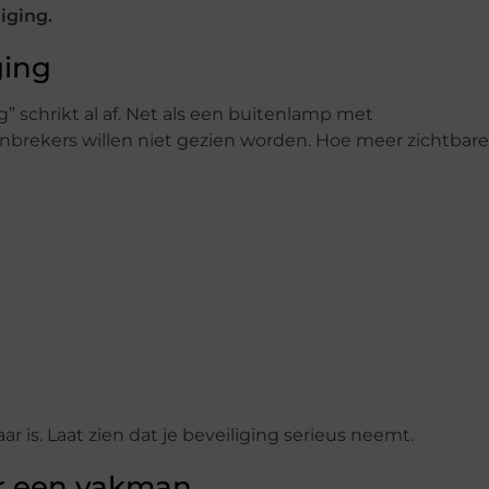
liging.
ging
 schrikt al af. Net als een buitenlamp met
Inbrekers willen niet gezien worden. Hoe meer zichtbare
 is. Laat zien dat je beveiliging serieus neemt.
or een vakman