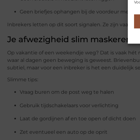
Voo
Geen briefjes ophangen bij de voordeur met ‘be
Inbrekers letten op dit soort signalen. Ze zijn vaak g
Je afwezigheid slim maskeren
Op vakantie of een weekendje weg? Dat is vaak hét
waar al dagen geen beweging is geweest. Brievenbus v
subtiel, maar voor een inbreker is het een duidelijk se
Slimme tips:
Vraag buren om de post weg te halen
Gebruik tijdschakelaars voor verlichting
Laat de gordijnen af en toe open of dicht doen
Zet eventueel een auto op de oprit