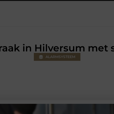
r jouw klus
Autolift of goederenlift kiezen wat past bij jouw g
raak in Hilversum met 
ALARMSYSTEEM