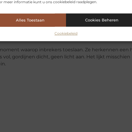
r meer informatie kunt u ons cookiebeleid raadplegen.
n zo terug’
Alles Toestaan
Cookies Beheren
enoeg om tot actie over te gaan.
Cookiebeleid
 moment waarop inbrekers toeslaan. Ze herkennen een 
ol, gordijnen dicht, geen licht aan. Het lijkt misschien
in.