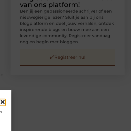
van ons platform!
Ben jij een gepassioneerde schrijver of een
nieuwsgierige lezer? Sluit je aan bij ons
blogplatform en deel jouw verhalen, ontdek
inspirerende blogs en bouw mee aan een
levendige community. Registreer vandaag
nog en begin met bloggen.
Registreer nu!
je
en