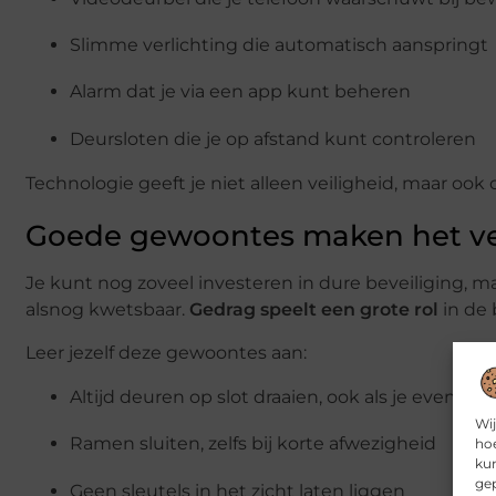
Slimme verlichting die automatisch aanspringt
Alarm dat je via een app kunt beheren
Deursloten die je op afstand kunt controleren
Technologie geeft je niet alleen veiligheid, maar ook 
Goede gewoontes maken het ve
Je kunt nog zoveel investeren in dure beveiliging, maa
alsnog kwetsbaar.
Gedrag speelt een grote rol
in de 
Leer jezelf deze gewoontes aan:
Altijd deuren op slot draaien, ook als je even we
Wij
Ramen sluiten, zelfs bij korte afwezigheid
hoe
kun
gep
Geen sleutels in het zicht laten liggen