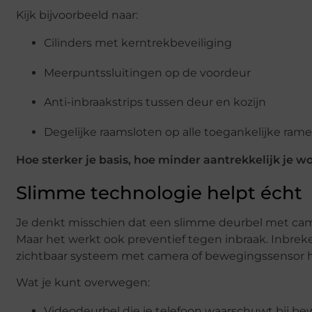
Kijk bijvoorbeeld naar:
Cilinders met kerntrekbeveiliging
Meerpuntssluitingen op de voordeur
Anti-inbraakstrips tussen deur en kozijn
Degelijke raamsloten op alle toegankelijke ram
Hoe sterker je basis, hoe minder aantrekkelijk je w
Slimme technologie helpt écht
Je denkt misschien dat een slimme deurbel met came
Maar het werkt ook preventief tegen inbraak. Inbrek
zichtbaar systeem met camera of bewegingssensor h
Wat je kunt overwegen:
Videodeurbel die je telefoon waarschuwt bij b