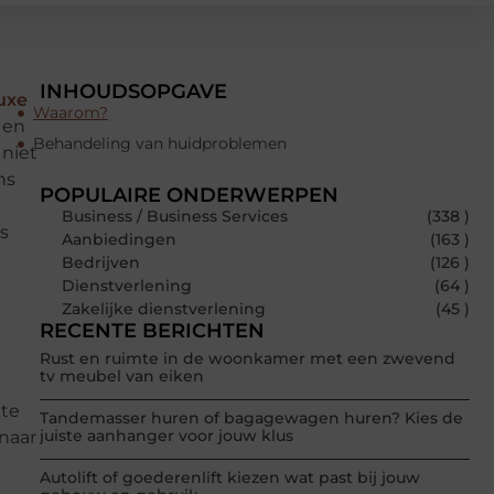
INHOUDSOPGAVE
uxe
Waarom?
 en
Behandeling van huidproblemen
 niet
ns
POPULAIRE ONDERWERPEN
Business / Business Services
(338 )
s
Aanbiedingen
(163 )
Bedrijven
(126 )
Dienstverlening
(64 )
Zakelijke dienstverlening
(45 )
RECENTE BERICHTEN
Rust en ruimte in de woonkamer met een zwevend
tv meubel van eiken
 te
Tandemasser huren of bagagewagen huren? Kies de
juiste aanhanger voor jouw klus
naar
Autolift of goederenlift kiezen wat past bij jouw