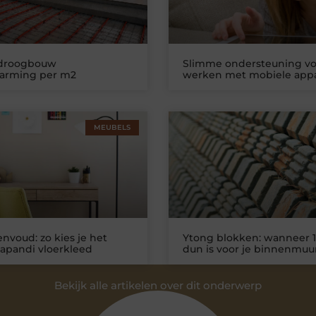
 droogbouw
Slimme ondersteuning vo
warming per m2
werken met mobiele app
MEUBELS
nvoud: zo kies je het
Ytong blokken: wanneer 1
Japandi vloerkleed
dun is voor je binnenmuu
Bekijk alle artikelen over dit onderwerp