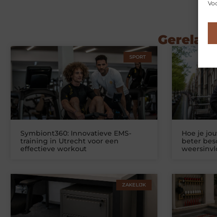
Voo
Gerelate
SPORT
Symbiont360: Innovatieve EMS-
Hoe je jo
training in Utrecht voor een
beter be
effectieve workout
weersinv
ZAKELIJK