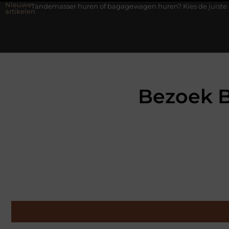
Nieuwe
ser huren of bagagewagen huren? Kies de juiste aanhanger voor jo
artikelen
Bezoek B