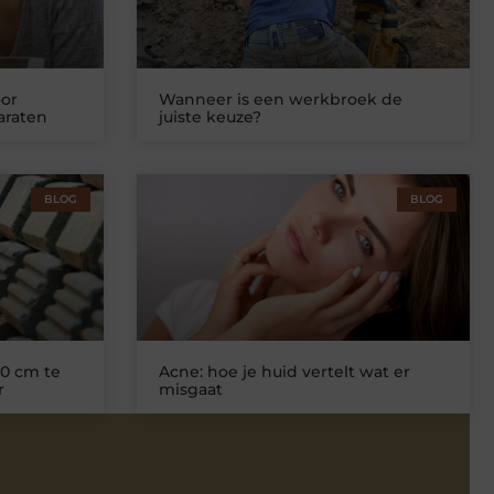
or
Wanneer is een werkbroek de
araten
juiste keuze?
BLOG
BLOG
0 cm te
Acne: hoe je huid vertelt wat er
r
misgaat