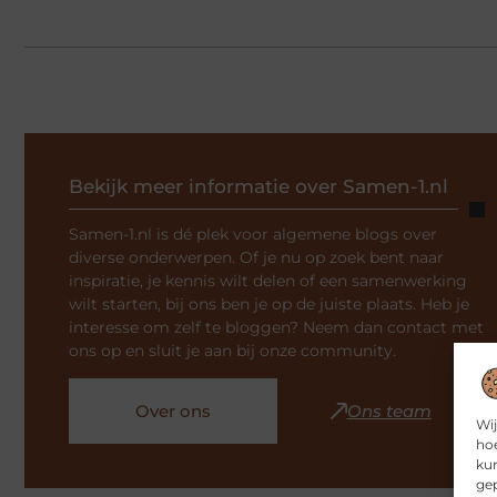
Bekijk meer informatie over Samen-1.nl
Samen-1.nl is dé plek voor algemene blogs over
diverse onderwerpen. Of je nu op zoek bent naar
inspiratie, je kennis wilt delen of een samenwerking
wilt starten, bij ons ben je op de juiste plaats. Heb je
interesse om zelf te bloggen? Neem dan contact met
ons op en sluit je aan bij onze community.
Over ons
Ons team
Wij
hoe
kun
gep