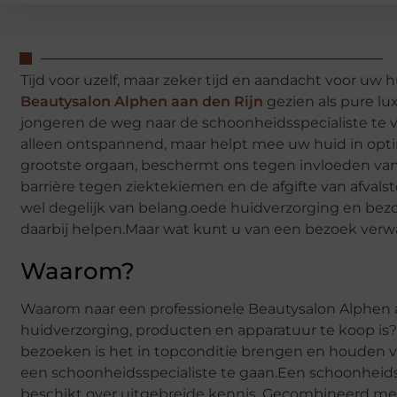
Tijd voor uzelf, maar zeker tijd en aandacht voor uw 
Beautysalon Alphen aan den Rijn
gezien als pure 
jongeren de weg naar de schoonheidsspecialiste te 
alleen ontspannend, maar helpt mee uw huid in opti
grootste orgaan, beschermt ons tegen invloeden van 
barrière tegen ziektekiemen en de afgifte van afvalst
wel degelijk van belang.oede huidverzorging en bez
daarbij helpen.Maar wat kunt u van een bezoek ver
Waarom?
Waarom naar een professionele Beautysalon Alphen aan
huidverzorging, producten en apparatuur te koop is?
bezoeken is het in topconditie brengen en houden 
een schoonheidsspecialiste te gaan.Een schoonheidsp
beschikt over uitgebreide kennis. Gecombineerd met e