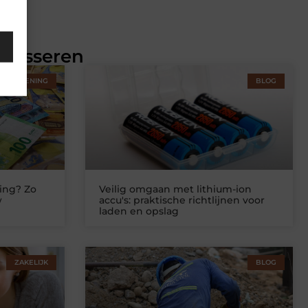
eresseren
STVERLENING
BLOG
ing? Zo
Veilig omgaan met lithium-ion
w
accu's: praktische richtlijnen voor
laden en opslag
ZAKELIJK
BLOG