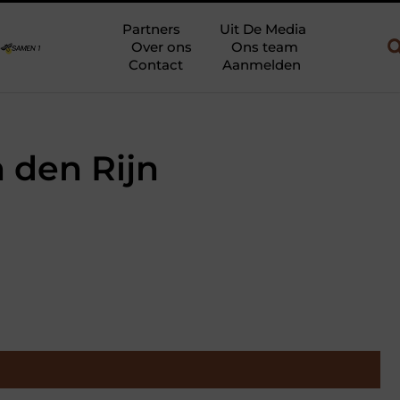
w en gebruik
Uw slaapkamer verbouwen tot rustoase met een gie
Partners
Uit De Media
Over ons
Ons team
Contact
Aanmelden
 den Rijn