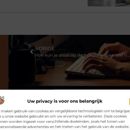
VORIGE
Hoe kun je altijd op de hoogte blijven alle tickets die worden aangeboden online?
Uw privacy is voor ons belangrijk
 maken gebruik van cookies en vergelijkbare technologieën om te begrijp
 u onze website gebruikt en om uw ervaring te verbeteren. Deze cookies
nen worden ingezet voor verschillende doeleinden, zoals het tonen van
ersonaliseerde advertenties en het meten van het gebruik van de website.