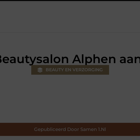
uw klus
Autolift of goederenlift kiezen wat past bij jouw gebou
eautysalon Alphen aan
BEAUTY EN VERZORGING
Gepubliceerd Door Samen 1.nl