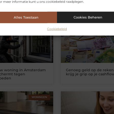
r meer informatie kunt u ons cookiebeleid raadplegen.
Alles Toestaan
Cookies Beheren
erde artikelen
die u mogelijk int
Cookiebeleid
WONINGEN
ZAKELIJKE DIEN
uw woning in Amsterdam
Genoeg geld op de reken
schermt tegen
krijg je grip op je cashflo
loeden
WONINGEN