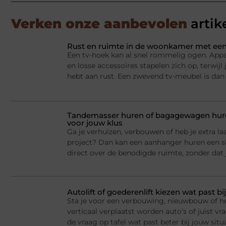
Verken onze aanbevolen
artik
Rust en ruimte in de woonkamer met een
Een tv-hoek kan al snel rommelig ogen. Appa
en losse accessoires stapelen zich op, terwij
hebt aan rust. Een zwevend tv-meubel is dan
Tandemasser huren of bagagewagen huren
voor jouw klus
Ga je verhuizen, verbouwen of heb je extra la
project? Dan kan een aanhanger huren een sl
direct over de benodigde ruimte, zonder dat j
Autolift of goederenlift kiezen wat past 
Sta je voor een verbouwing, nieuwbouw of he
verticaal verplaatst worden auto’s of juist v
de vraag op tafel wat past beter bij jouw situ