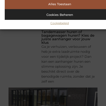
Alles Toestaan
Cookies Beheren
Cookiebeleid
Tandemasser huren of
bagagewagen huren? Kies de
juiste aanhanger voor jouw
klus
Ga je verhuizen, verbouwen of
heb je extra laadruimte nodig
voor een tijdelijk project? Dan
kan een aanhanger huren een
slimme oplossing zijn. Je
beschikt direct over de
benodigde ruimte, zonder dat je
zelf een