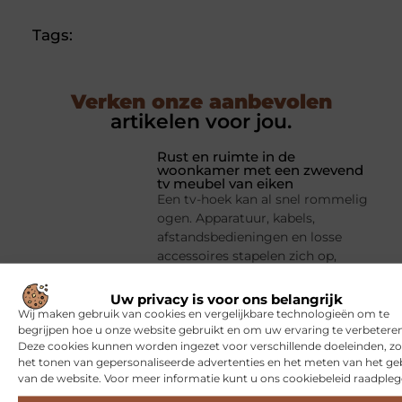
Tags:
Verken onze aanbevolen
artikelen voor jou.
Rust en ruimte in de
woonkamer met een zwevend
tv meubel van eiken
Een tv-hoek kan al snel rommelig
ogen. Apparatuur, kabels,
afstandsbedieningen en losse
accessoires stapelen zich op,
terwijl je juist in de woonkamer
behoefte hebt aan rust. Een
Uw privacy is voor ons belangrijk
zwevend tv-meubel is dan een
Wij maken gebruik van cookies en vergelijkbare technologieën om te
begrijpen hoe u onze website gebruikt en om uw ervaring te verbeteren
slimme oplossing: het
Deze cookies kunnen worden ingezet voor verschillende doeleinden, zo
het tonen van gepersonaliseerde advertenties en het meten van het ge
van de website. Voor meer informatie kunt u ons cookiebeleid raadpleg