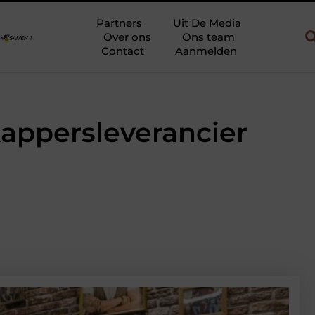
w en gebruik
Uw slaapkamer verbouwen tot rustoase met een gie
Partners
Uit De Media
Over ons
Ons team
Contact
Aanmelden
kappersleverancier