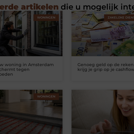
erde artikelen
die u mogelijk int
WONINGEN
ZAKELIJKE DIEN
uw woning in Amsterdam
Genoeg geld op de reken
schermt tegen
krijg je grip op je cashflo
loeden
WONINGEN