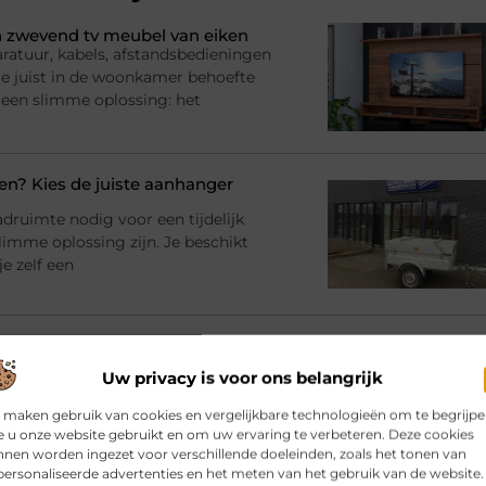
 zwevend tv meubel van eiken
ratuur, kabels, afstandsbedieningen
l je juist in de woonkamer behoefte
 een slimme oplossing: het
? Kies de juiste aanhanger
adruimte nodig voor een tijdelijk
imme oplossing zijn. Je beschikt
e zelf een
bij jouw gebouw en gebruik
rinrichting en moet er iets
Uw privacy is voor ons belangrijk
racht en materialen Dan komt al snel
atie
 maken gebruik van cookies en vergelijkbare technologieën om te begrijp
 u onze website gebruikt en om uw ervaring te verbeteren. Deze cookies
nen worden ingezet voor verschillende doeleinden, zoals het tonen van
ersonaliseerde advertenties en het meten van het gebruik van de website.