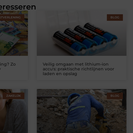
eresseren
STVERLENING
BLOG
ing? Zo
Veilig omgaan met lithium-ion
w
accu's: praktische richtlijnen voor
laden en opslag
ZAKELIJK
BLOG