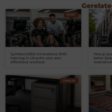
Gerelate
SPORT
Symbiont360: Innovatieve EMS-
Hoe je jo
training in Utrecht voor een
beter be
effectieve workout
weersinv
ZAKELIJK