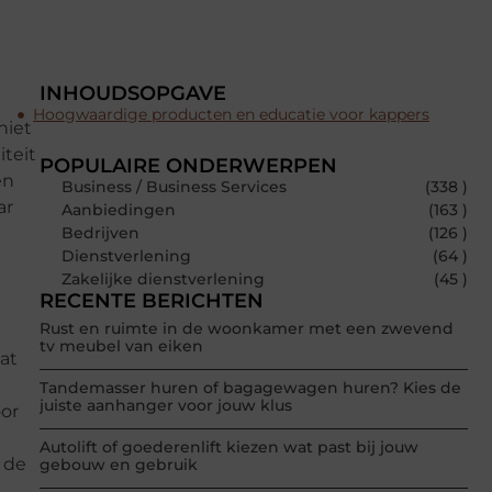
INHOUDSOPGAVE
Hoogwaardige producten en educatie voor kappers
niet
iteit
POPULAIRE ONDERWERPEN
en
Business / Business Services
(338 )
ar
Aanbiedingen
(163 )
Bedrijven
(126 )
Dienstverlening
(64 )
Zakelijke dienstverlening
(45 )
RECENTE BERICHTEN
Rust en ruimte in de woonkamer met een zwevend
tv meubel van eiken
at
Tandemasser huren of bagagewagen huren? Kies de
juiste aanhanger voor jouw klus
oor
Autolift of goederenlift kiezen wat past bij jouw
 de
gebouw en gebruik