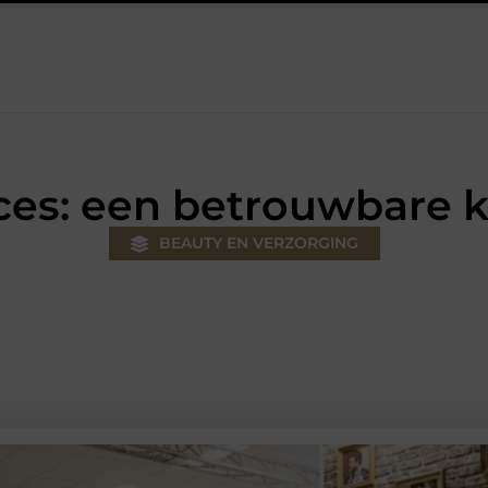
ouw klus
Autolift of goederenlift kiezen wat past bij jouw gebou
cces: een betrouwbare 
BEAUTY EN VERZORGING