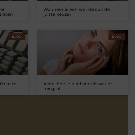
or
Wanneer is een werkbroek de
araten
juiste keuze?
BLOG
BLOG
0 cm te
Acne: hoe je huid vertelt wat er
r
misgaat