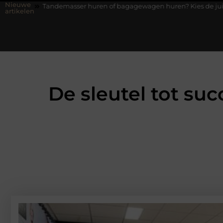
Nieuwe
ser huren of bagagewagen huren? Kies de juiste aanhanger voor j
artikelen
De sleutel tot su