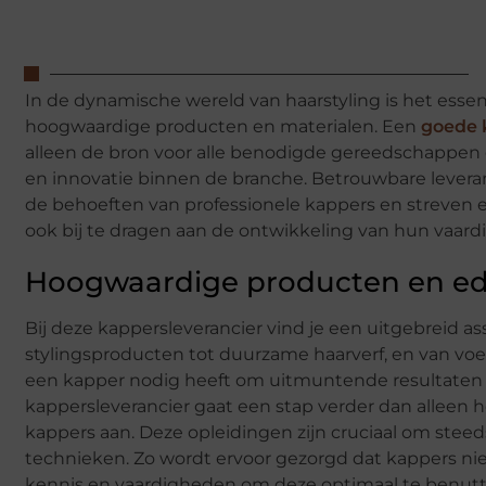
In de dynamische wereld van haarstyling is het esse
hoogwaardige producten en materialen. Een
goede 
alleen de bron voor alle benodigde gereedschappen e
en innovatie binnen de branche. Betrouwbare leveranci
de behoeften van professionele kappers en streven e
ook bij te dragen aan de ontwikkeling van hun vaard
Hoogwaardige producten en ed
Bij deze kappersleverancier vind je een uitgebreid 
stylingsproducten tot duurzame haarverf, en van vo
een kapper nodig heeft om uitmuntende resultaten te
kappersleverancier gaat een stap verder dan alleen 
kappers aan. Deze opleidingen zijn cruciaal om stee
technieken. Zo wordt ervoor gezorgd dat kappers niet
kennis en vaardigheden om deze optimaal te benutt