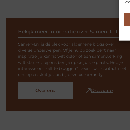
Voo
Bekijk meer informatie over Samen-1.nl
Samen-1.nl is dé plek voor algemene blogs over
diverse onderwerpen. Of je nu op zoek bent naar
inspiratie, je kennis wilt delen of een samenwerking
wilt starten, bij ons ben je op de juiste plaats. Heb je
interesse om zelf te bloggen? Neem dan contact met
ons op en sluit je aan bij onze community.
Over ons
Ons team