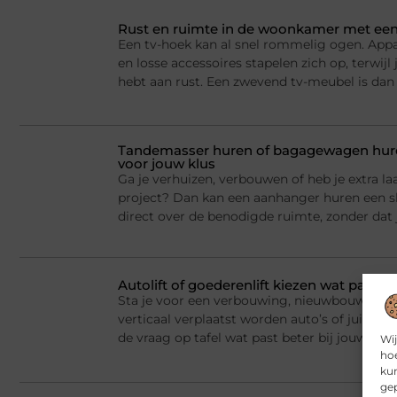
Rust en ruimte in de woonkamer met een
Een tv-hoek kan al snel rommelig ogen. Appa
en losse accessoires stapelen zich op, terwij
hebt aan rust. Een zwevend tv-meubel is dan
Tandemasser huren of bagagewagen huren
voor jouw klus
Ga je verhuizen, verbouwen of heb je extra la
project? Dan kan een aanhanger huren een sl
direct over de benodigde ruimte, zonder dat j
Autolift of goederenlift kiezen wat past 
Sta je voor een verbouwing, nieuwbouw of he
verticaal verplaatst worden auto’s of juist v
de vraag op tafel wat past beter bij jouw situ
Wij
hoe
kun
gep