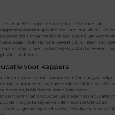
ntieel voor elke kapper om toegang te hebben tot
kappersleverancier
speelt hierbij een cruciale rol. Het is 
n producten, maar het is ook een steunpilaar voor kwal
ers, zoals Trinity Haircare, gevestigd in Heijen, begrijp
rnaar om niet alleen de beste producten te leveren, ma
igheden en kennis.
ucatie voor kappers
assortiment aan essentiële producten. Van hoogwaardige
edende shampoos tot hydraterende conditioners; alles w
 bereiken, is hier beschikbaar. Maar deze
het aanbieden van producten. Ze bieden ook educatie v
ds op de hoogte te blijven van de nieuwste trends en
 alleen uitgerust zijn met de beste tools, maar ook met
en.