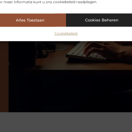
r meer informatie kunt u ons cookiebeleid raadplegen.
Alles Toestaan
Cookies Beheren
VORIGE
Cookiebeleid
Hoe bevorder je de ontwikkeling van motorische vaardigheden bij kinderen?