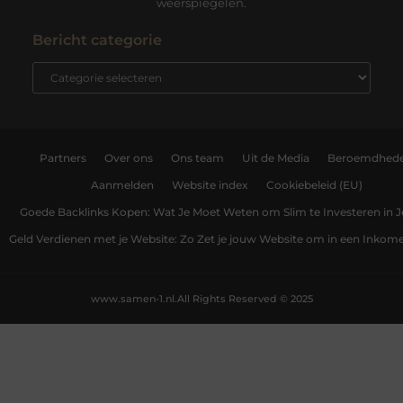
weerspiegelen.
Bericht categorie
Partners
Over ons
Ons team
Uit de Media
Beroemdhed
Aanmelden
Website index
Cookiebeleid (EU)
Goede Backlinks Kopen: Wat Je Moet Weten om Slim te Investeren in 
Geld Verdienen met je Website: Zo Zet je jouw Website om in een Inko
www.samen-1.nl.
All Rights Reserved © 2025