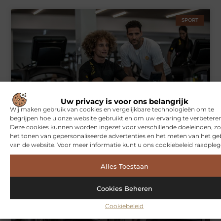
SPORT
Uw privacy is voor ons belangrijk
Wij maken gebruik van cookies en vergelijkbare technologieën om te
Symbiont360: Innovatieve EMS-training in Utrecht voor een
begrijpen hoe u onze website gebruikt en om uw ervaring te verbeteren
effectieve workout
Deze cookies kunnen worden ingezet voor verschillende doeleinden, zo
het tonen van gepersonaliseerde advertenties en het meten van het ge
van de website. Voor meer informatie kunt u ons cookiebeleid raadpleg
WONINGEN
Alles Toestaan
Cookies Beheren
Cookiebeleid