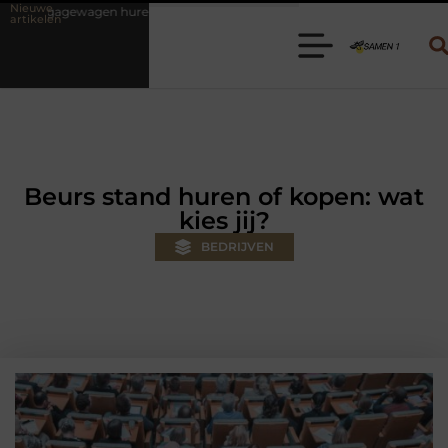
Nieuwe
en? Kies de juiste aanhanger voor jouw klus
Autolift of goederenlif
artikelen
Beurs stand huren of kopen: wat
kies jij?
BEDRIJVEN